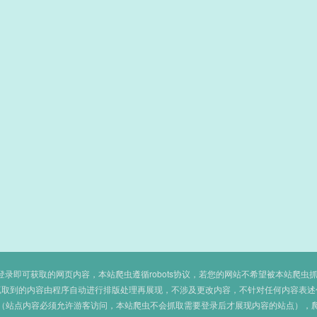
即可获取的网页内容，本站爬虫遵循robots协议，若您的网站不希望被本站爬虫抓取，可
抓取到的内容由程序自动进行排版处理再展现，不涉及更改内容，不针对任何内容表述
（站点内容必须允许游客访问，本站爬虫不会抓取需要登录后才展现内容的站点），