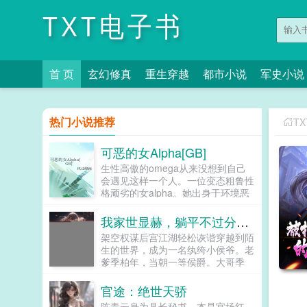
TXT电子书
首 页
玄幻修真
重生穿越
都市小说
军史小说
热门小说推荐
T
可恶的女Alpha[GB]
生性高傲的omega从来没想到自己
会遇见这样一个人。一位变态粗鲁性
格顽劣的女alpha。她出身于环境恶
劣的荆棘星底层，却有着深不可测的
实力。她对其他人礼貌友好，唯独对
我家世显赫，躺平不过分吧！
自己态度恶劣。她积极活跃，干劲十
架空权谋后宫江湖轻松诙谐穿越到陌
足，极具探险精神。她言语轻浮，肆
生的世界，成为一名纨绔小侯爷。老
意妄为，逗弄他的感情。她彬彬有礼
爹季柏年，当朝一等侯爵。大哥季
却又眼神露骨。高傲的omega破防
武，骁骑大将军，镇守边关。二哥季
扭曲，却又因为慕强而情不自禁的被
宁，才华横溢，当朝驸马爷。三姐季
官途：绝世天骄
吸引着。他看着她一步步成长，看着
芸，淑妃娘娘，宠冠后宫。四哥季
她的名字响彻云霄。她是，随流光。
陈青云身为县长秘书，本是官场红