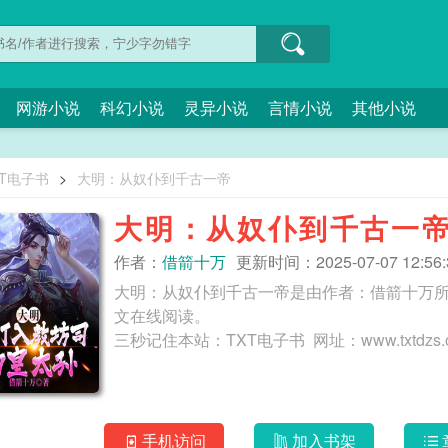
网游小说
科幻小说
灵异小说
言情小说
其他小说
XT电子书
>
大明：从奴仆到千古一帝
大明：从奴仆到千古一
作者：
借箭十万
更新时间：2025-07-07 12:56:
大明：从奴仆到千古一帝是由作者：借箭十万所
文在线阅读。
手机访问
加入书架