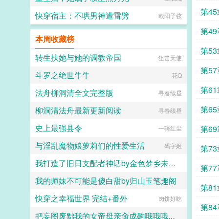
他笑得谄媚要要不你就当我是个哑巴
吧。 你跟我讲条件？ 就你这
第4
快穿宿主：不哄男神遭雷劈
欧阳子弦
种三天都无法掌握五十音的蠢货，也
配跟我讲条件？这些简单的东西都学
第4
不会，我已经不知道让你活着还有什
本周收藏榜
么意思了。 无惨死亡凝
第5
视。 刻薄的嘴皮子上下一碰，张
转生扶她与她的调教帝国
狙击天使
嘴就是羞辱人的鬼话。 你顿时急
第5
眼了。 这狗屎日语是你想学的
斗罗之绝世牛牛
花Q
吗？ 他这么爱学，怎么不学普通
话跟你交流？ 是鬼就了不起
第6
法舟柳洞清全文完整版
寻春续昼
啊？ 你还是早上七八点钟的太阳
呢！ 特爹的！ 迟早晒死他个
第6
柳洞清法舟最新更新阅读
寻春续昼
臭沙雕！ 你张嘴就要骂回
来。 却在跟他目光相撞的前一
史上最强县令
第6
一骑红尘
秒，痛苦呜咽着把来到嘴边的脏话咽
下去。 你想说什么？
与淫乱魔物娘萝莉们的性爱生活
码字姬
第7
abandon！abandon！abandon！
abandon 你心中默默流泪。
我打造了旧日支配者神话by金色梦乡未删减版
已经来不及为已经脏掉的自己默哀
第7
了，赶紧背起来了啊死嘴！ 无惨
我的师妹不可能是傻白甜by归山玉笔趣阁
金色梦乡
脸一黑。 手里的书本愤怒砸在你
第8
身边的地上，结实的木板出现肉眼可
快穿之幸福世界 完结+番外
肉饼好吃
归山玉
见的裂纹你背得什么东西？！谁让你
第8
背英语了？！五十音分清了吗你这蠢
把妄图废黜我的女帝母亲肏成齁哦哦哦哦的母猪