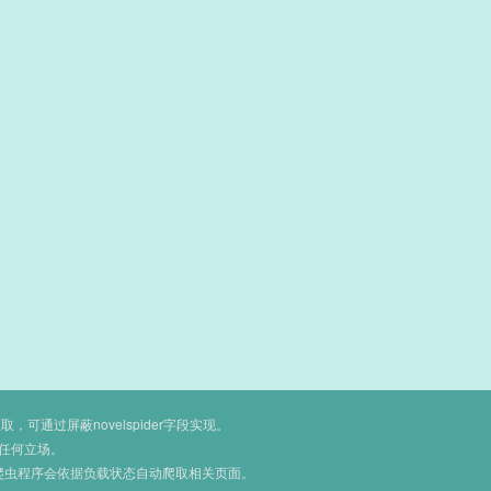
通过屏蔽novelspider字段实现。
任何立场。
爬虫程序会依据负载状态自动爬取相关页面。