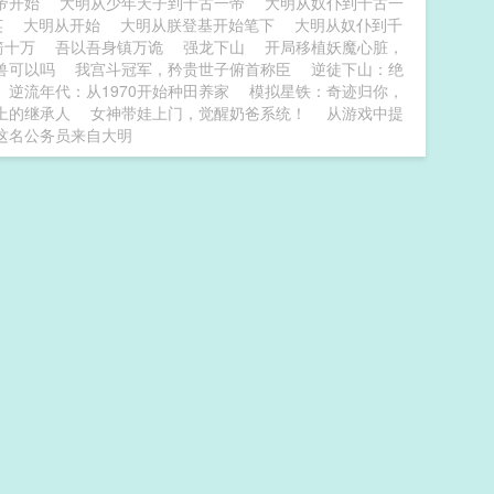
帝开始
大明从少年天子到千古一帝
大明从奴仆到千古一
英
大明从开始
大明从朕登基开始笔下
大明从奴仆到千
箭十万
吾以吾身镇万诡
强龙下山
开局移植妖魔心脏，
兽可以吗
我宫斗冠军，矜贵世子俯首称臣
逆徒下山：绝
逆流年代：从1970开始种田养家
模拟星铁：奇迹归你，
上的继承人
女神带娃上门，觉醒奶爸系统！
从游戏中提
这名公务员来自大明