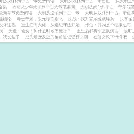
大明从奴仆到千古一帝免费阅读
大明从奴仆到千古一帝百度
从大明皇
T全集
大明从少年天子到千古大帝笔趣阁
大明从奴仆到千古一帝朱雄
最新章节免费阅读
大明从逆子到千古一帝
大明从奴仆到千古一帝借
世凶物
毒士帝婿，朱元璋你别怂
抗战：我升官系统就爆兵
只有怪
投怀送抱
重生江湖大佬，从遵纪守法开始
修仙：开局是个瞎眼乞丐
我
天道：仙女！你什么时候堕魔呀？
重生后和将军互飙演技
被盯
，我发达了
成为最强反派后被前道侣强行回溯
在修女靴下忏悔吧