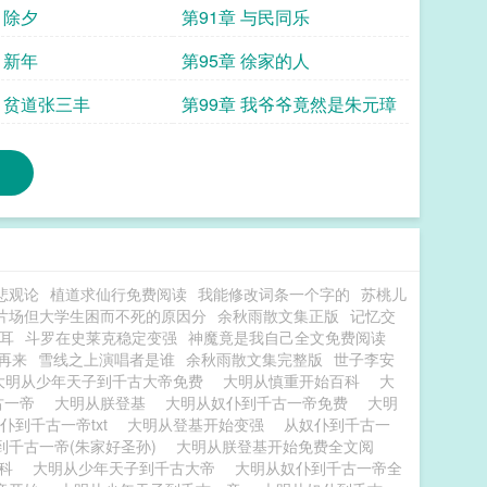
 除夕
第91章 与民同乐
 新年
第95章 徐家的人
章 贫道张三丰
第99章 我爷爷竟然是朱元璋
悲观论
植道求仙行免费阅读
我能修改词条一个字的
苏桃儿
片场但大学生困而不死的原因分
余秋雨散文集正版
记忆交
耳
斗罗在史莱克稳定变强
神魔竟是我自己全文免费阅读
再来
雪线之上演唱者是谁
余秋雨散文集完整版
世子李安
大明从少年天子到千古大帝免费
大明从慎重开始百科
大
古一帝
大明从朕登基
大明从奴仆到千古一帝免费
大明
仆到千古一帝txt
大明从登基开始变强
从奴仆到千古一
到千古一帝(朱家好圣孙)
大明从朕登基开始免费全文阅
百科
大明从少年天子到千古大帝
大明从奴仆到千古一帝全