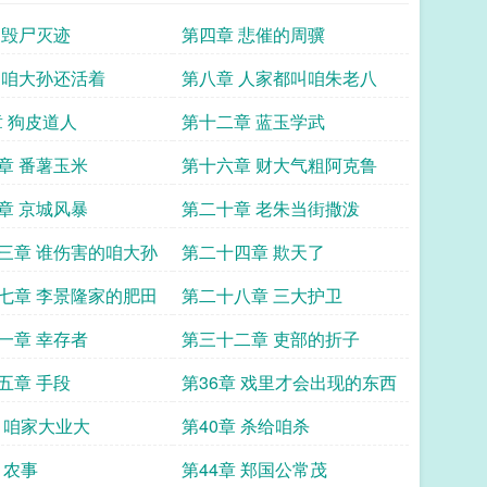
 毁尸灭迹
第四章 悲催的周骥
 咱大孙还活着
第八章 人家都叫咱朱老八
章 狗皮道人
第十二章 蓝玉学武
章 番薯玉米
第十六章 财大气粗阿克鲁
章 京城风暴
第二十章 老朱当街撒泼
三章 谁伤害的咱大孙
第二十四章 欺天了
七章 李景隆家的肥田
第二十八章 三大护卫
一章 幸存者
第三十二章 吏部的折子
五章 手段
第36章 戏里才会出现的东西
章 咱家大业大
第40章 杀给咱杀
 农事
第44章 郑国公常茂