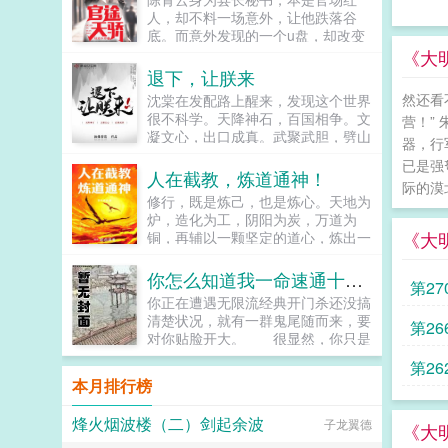
扬，创建商盟，富甲天下。五哥季
这是一个灵气复苏的星际时代。这里
人，却不料一场意外，让他跌落谷
平，江湖豪杰，青衣楼楼主。季怀安
尖端的酷炫科技和花哨的灵气法术并
底。而意外发现的一个u盘，却改变
穿越而来，成了史上最强老六。他本
存。这里的一切都欣欣向荣。这里，
了他的命运，从此一路高歌猛进，众
《大
想吃喝玩乐，纵意花丛，享尽荣华富
也是属于随流光的时代。文案文名男
美环绕...
退下，让朕来
贵，做一名快乐的小侯爷。不想侯府
主视角，文内女主视角。本是爽文写
接连惨遭变故，他凭借着过人的机
然还看
沈棠在发配路上醒来，发现这个世界
成甜文的恋爱升级文，剧情和感情对
智，拯救家族，玩转庙堂与江湖，赢
很不科学。天降神石，百国相争。文
半？（走剧情的时候小情侣也可能黏
营！”
得红颜知己无数。...
凝文心，出口成真。武聚武胆，劈山
黏糊糊，中后期作者沉迷炖肉无法自
器，行
断海。她以为的小白脸，一句横枪跃
拔）女a男o。男主顶级恋爱脑，爱
已是强
马，下一秒甲胄附身，长枪在手，一
上以后超级黏人恨不得挂女主身上女
人在截教，炼道通神！
际的漠
人成军，千军万马能杀个七进七出！
主微万人迷，情绪超级稳定的大直
修行，既是炼己，也是炼心。天地为
她眼里的痨病鬼，口念星罗棋布，苍
女。世界背景私设巨多，众多知识胡
炉，造化为工，阴阳为炭，万道为
天如圆盖，陆地似棋局，排兵布阵，
编乱造，脸滚键盘没有逻辑，不喜欢
《大
铜，再辅以一颗坚定的道心，炼出一
信手拈来！这TM都不能算不科学
的宝宝直接点叉，还请手下留情qaq
枚混元道果。炼丹，炼器，炼阵，炼
了！分明是科学的棺材板被神学钉死
预收文撅了反派以后［快穿gb］求
符，炼剑，炼魂，炼药，炼瘟，炼
你怎么知道我一命速通十二鬼月最高难度
了！而她主公，北郡大旱，您要不哭
收藏～文案如下古以来，男主有女主
第27
妖，炼魔，炼心，炼界，炼道天生万
一哭？沈棠主公，南州洪涝，您要不
爱，男二有读者爱，反派是没人爱的
你正在遭遇无限流经典开门杀还没搞
物，无一不可炼！玄清如是说。惹急
多笑笑？沈棠看着被她干掉的十大碗
小白菜。他们变态又疯狂，他们扭曲
清楚状况，就有一群鬼尾随而来，要
第26
了他，连天道都炼给你看！当然，这
米饭，比脸干净的口袋，以及一群嗷
又阴暗，他们蛇蝎美丽，他们睚疵必
对你贴脸开大。 很显然，你只是
要从他拜入截教那天说起...
嗷待哺不怀好意整天惹是生非的村
报，还致力于毁灭世界。于是感化反
个炮灰。 你不想死。 果断拉
第2
民，疑似饭桶转世真灵魂画手的村长
派系统013上线，绑定号称星际第一
那个一看就是团队武力值担当的男人
本月排行榜
沈棠，不得不放弃心爱的画笔，被迫
小白花圣母omega。013你要感化他
下水。 好消息成功了。 坏消
走上应聘诸侯之路。PS已完结种田
们，让爱女主的反派爱上你，让嫉恨
息他也是鬼。 好好消息至少不是
烽火烟波楼（二）剑起余波
争霸文女帝直播攻略，休闲慢穿大佬
子龙翼德
男主的反派开阔胸怀，让毁灭世界的
童磨。 坏坏坏消息你没有语言压
《大
文大佬退休之后。...
反派知道人间有爱，这样他就不会搞
缩包。 好好好好消息他好歹能听