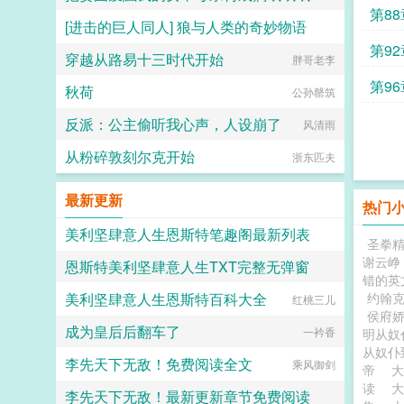
材？ 你欲哭无泪。 别骂了别
第8
骂了！ 脆弱的心灵都要原地碎成
[进击的巨人同人] 狼与人类的奇妙物语
rojv2bswqxndx
八瓣了！ 分不清怎么能怪
第9
你？ 你高考又不考那个。 再
穿越从路易十三时代开始
荷叶蒸蛋
胖哥老李
说了，你也不是日语专业的，你凭什
么要分清？能看得懂字幕不就行
第9
秋荷
公孙罄筑
了？ 他就只在意你能不能赶紧学
会日语，吹得他爽，完全不知道你好
反派：公主偷听我心声，人设崩了
风清雨
好一个大学生被迫回归高三生活是多
痛苦！他不在乎！他只关心他自
从粉碎敦刻尔克开始
浙东匹夫
己！...
最新更新
热门
美利坚肆意人生恩斯特笔趣阁最新列表
圣拳精
谢云峥
恩斯特美利坚肆意人生TXT完整无弹窗
红桃三儿
错的英
美利坚肆意人生恩斯特百科大全
约翰克
红桃三儿
红桃三儿
侯府
成为皇后后翻车了
一衿香
明从奴
从奴仆
李先天下无敌！免费阅读全文
乘风御剑
帝
读
李先天下无敌！最新更新章节免费阅读