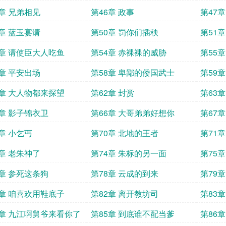
5章 兄弟相见
第46章 政事
第47
9章 蓝玉宴请
第50章 罚你们插秧
第51
3章 请使臣大人吃鱼
第54章 赤裸裸的威胁
第55
7章 平安出场
第58章 卑鄙的倭国武士
第59
1章 大人物都来探望
第62章 封赏
第63
5章 影子锦衣卫
第66章 大哥弟弟好想你
第67章
9章 小乞丐
第70章 北地的王者
第71
3章 老朱神了
第74章 朱标的另一面
第75
7章 参死这条狗
第78章 云成的到来
第79
1章 咱喜欢用鞋底子
第82章 离开教坊司
第83
4章 九江啊舅爷来看你了
第85章 到底谁不配当爹
第86