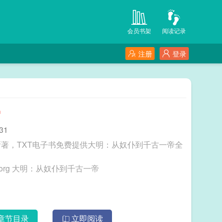
会员书架
阅读记录
注册
登录
帝
31
著，TXT电子书免费提供大明：从奴仆到千古一帝全
三秒记住本站：TXT电子书 网址：www.txtdzs.org 大明：从奴仆到千古一帝
章节目录
立即阅读