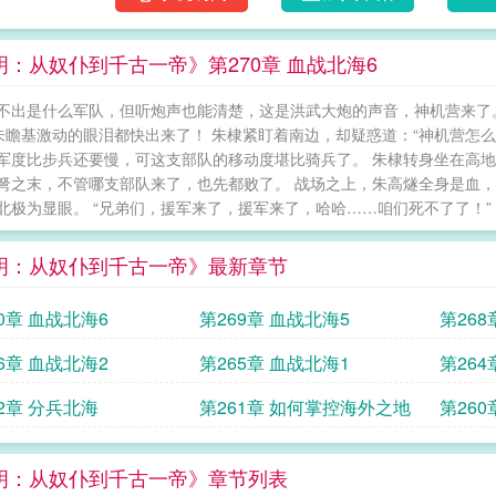
明：从奴仆到千古一帝》第270章 血战北海6
不出是什么军队，但听炮声也能清楚，这是洪武大炮的声音，神机营来了。
 朱瞻基激动的眼泪都快出来了！ 朱棣紧盯着南边，却疑惑道：“神机营怎
军度比步兵还要慢，可这支部队的移动度堪比骑兵了。 朱棣转身坐在高
弩之末，不管哪支部队来了，也先都败了。 战场之上，朱高燧全身是血
北极为显眼。 “兄弟们，援军来了，援军来了，哈哈……咱们死不了了！” 朱
明：从奴仆到千古一帝》最新章节
0章 血战北海6
第269章 血战北海5
第268
6章 血战北海2
第265章 血战北海1
第264
62章 分兵北海
第261章 如何掌控海外之地
第26
明：从奴仆到千古一帝》章节列表