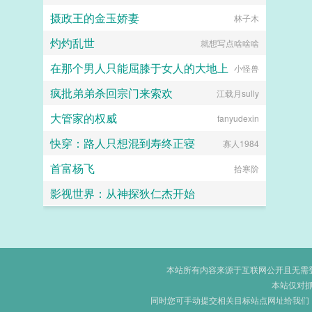
摄政王的金玉娇妻
林子木
灼灼乱世
就想写点啥啥啥
在那个男人只能屈膝于女人的大地上
小怪兽
疯批弟弟杀回宗门来索欢
江载月sully
大管家的权威
fanyudexin
快穿：路人只想混到寿终正寝
寡人1984
首富杨飞
拾寒阶
影视世界：从神探狄仁杰开始
爱吃香菜的丑丑鱼
本站所有内容来源于互联网公开且无需登录
本站仅对
同时您可手动提交相关目标站点网址给我们