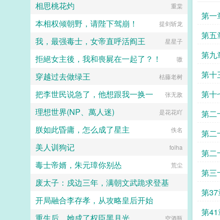
相思桃花灼
重棠
事啦！上吧！小o！被绑定的苏妙容
懂一点点。 如何在鬼王最信任的
第一
听完系统的一通忽悠，愣住了。可是
上弦之一手里活下去？ 你认真思
本相权倾朝野，请陛下驾崩！
提剑斩龙
我是女alpha，你是不是绑错人了。
考一秒钟，果断投了！ 就算不会
013听完苏妙容的话也愣住了，应该
说日语，也要蹦蹦跳跳比比划划把蓝
第五
我，最强毒士，女帝直呼活阎王
星星子
都一样吧。完了，它没能量换绑。苏
色彼岸花的位置出卖给他！抱他大
妙容一脸热忱，那好！你放心吧，既
腿！ 只要能活下去，不过是背叛
第九
拒絕女主後，我和喪屍在一起了？！
嗷
然你如此相信我，这点小事我一定搞
人类的小事，简直跟呼吸一样简
定！爱吗，要深刻才有，等她先撅了
单 你顺利通关天崩开
第十
穿越过去做绿王
枯藤老树
反派再说。—苏妙容面容美丽心思恶
局。 成功进入第二阶段纯爱日
毒，几乎所有反派都知道，可是他们
常。 成功进入第三阶段君夺臣
把李世民说急了，他想跟我一换一
第十
张无敌
却控制不住自己，心甘情愿低下头祈
妻。 成功进入第四阶段情天恨
求对方那微薄的爱意。哪怕少女明媚
海。 成功进入第五阶段万事皆
理想世界(NP、萬人迷)
是花花吖
第二
鲜妍的面容吐露出令人难堪的话语，
休。 大家死的死死的死
践踏他们的自尊，踩碎他们的脊梁。
死的死，你虽然还活着，但你的心已
朕如此昏庸，怎么成了星主
佚名
可爱意，依旧生生不息。面容美美心
经死了，这个世界再也没法让你发自
第二
狠狠女alphax各种阴暗大反派...
内心笑起来。 直到 一命速通
美人训狗记
folha
系统上线了。 恭喜你内测一命速
第二
通鬼泣。 送你回家的同时，还发
毒士帝婿，朱元璋你别怂
荒尘
放通关奖励五百万。 你嘻
第三
嘻。 关于语言 你曾试图
废太子：戍边三年，满朝文武跪求登基
捡回高三的状态。 但学习这种东
第3
西根本急不来。 越是想赶紧掌
开局融合李存孝，从攻略皇后开始
Summer晴空
握，语言压缩包就越是打不开。
你急得满头大汗。 尴尬搓手，冲
第4
重生后，她成了权臣黑月光
愤怒的小疯子
空酒瓶