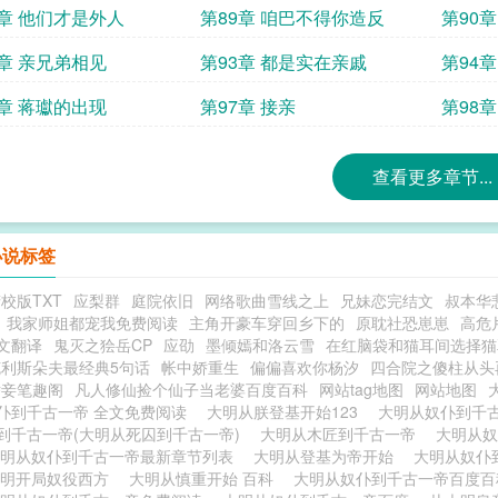
8章 他们才是外人
第89章 咱巴不得你造反
第90章
2章 亲兄弟相见
第93章 都是实在亲戚
第94章
6章 蒋瓛的出现
第97章 接亲
第98
查看更多章节...
小说标签
校版TXT
应梨群
庭院依旧
网络歌曲雪线之上
兄妹恋完结文
叔本华
我家师姐都宠我免费阅读
主角开豪车穿回乡下的
原耽社恐崽崽
高危
文翻译
鬼灭之狯岳CP
应劭
墨倾嫣和洛云雪
在红脑袋和猫耳间选择猫
利斯朵夫最经典5句话
帐中娇重生
偏偏喜欢你杨汐
四合院之傻柱从头
娇妾笔趣阁
凡人修仙捡个仙子当老婆百度百科
网站tag地图
网站地图
仆到千古一帝 全文免费阅读
大明从朕登基开始123
大明从奴仆到千
到千古一帝(大明从死囚到千古一帝)
大明从木匠到千古一帝
大明从奴
大明从奴仆到千古一帝最新章节列表
大明从登基为帝开始
大明从奴仆
大明开局奴役西方
大明从慎重开始 百科
大明从奴仆到千古一帝百度