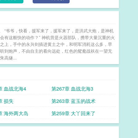
 “爷爷，快看，援军来了，援军来了，是洪武大炮，是神机
么会有这般快的动作？” 神机营是火器部队，携带大量沉重的火
地之上，手中的永兴剑插进黄土之中，和明军消耗这么多，早
，听到炮声，不由自主的看向远处，红色的鸳鸯战袄在一望无
高燧...
章 血战北海4
第267章 血战北海3
章 损失
第263章 蓝玉的战术
0章 海外两大岛
第259章 大丫回来了