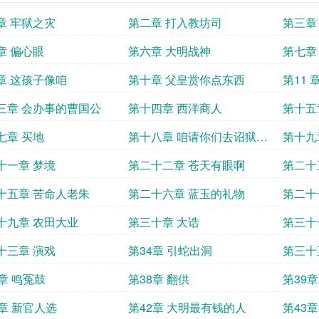
章 牢狱之灾
第二章 打入教坊司
第三章
章 偏心眼
第六章 大明战神
第七章
章 这孩子像咱
第十章 父皇赏你点东西
第11 
三章 会办事的曹国公
第十四章 西洋商人
第十五
七章 买地
第十八章 咱请你们去诏狱过
第十九
年
十一章 梦境
第二十二章 苍天有眼啊
第二十
十五章 苦命人老朱
第二十六章 蓝玉的礼物
第二十
十九章 农田大业
第三十章 大诰
第三十
十三章 演戏
第34章 引蛇出洞
第三十
7章 鸣冤鼓
第38章 翻供
第39
1章 新官人选
第42章 大明最有钱的人
第43章