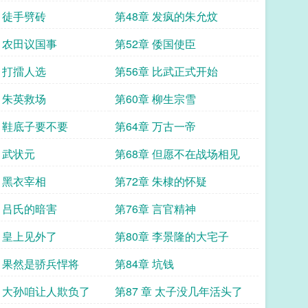
章 徒手劈砖
第48章 发疯的朱允炆
章 农田议国事
第52章 倭国使臣
章 打擂人选
第56章 比武正式开始
章 朱英救场
第60章 柳生宗雪
章 鞋底子要不要
第64章 万古一帝
 武状元
第68章 但愿不在战场相见
章 黑衣宰相
第72章 朱棣的怀疑
章 吕氏的暗害
第76章 言官精神
章 皇上见外了
第80章 李景隆的大宅子
章 果然是骄兵悍将
第84章 坑钱
章 大孙咱让人欺负了
第87 章 太子没几年活头了