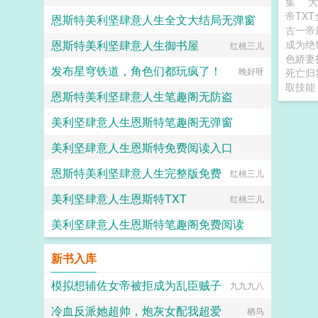
集
帝TX
恩斯特美利坚肆意人生全文大结局无弹窗
乘风御剑
古一帝
恩斯特美利坚肆意人生御书屋
成为绝
红桃三儿
红桃三儿
色娇妻
发布星穹铁道，角色们都玩疯了！
晚好呀
死亡归
取技能
恩斯特美利坚肆意人生笔趣阁无防盗
美利坚肆意人生恩斯特笔趣阁无弹窗
红桃三儿
美利坚肆意人生恩斯特免费阅读入口
红桃三儿
恩斯特美利坚肆意人生完整版免费
红桃三儿
红桃三儿
美利坚肆意人生恩斯特TXT
红桃三儿
美利坚肆意人生恩斯特笔趣阁免费阅读
红桃三儿
新书入库
模拟想辅佐女帝被拒成为乱臣贼子
九九九八
冷血反派她超帅，炮灰女配我超爱
栖鸟