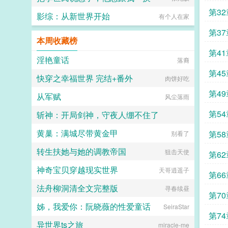
里，纤细身段的美人长袖翩翩，玉色
第32
酥腰，不染半分尘埃般的清丽绝美。
影综：从新世界开始
有个人在家
有人扒出其名云雾，舞蹈院毕业，用
不了多久就会去娱乐圈捞金。没多久
第37
本周收藏榜
那人就被打脸，云雾出身百年世家，
压根不差钱，演戏只是爱好，妥妥养
第41
尊处优小仙女。自出道以来，云雾绯
淫艳童话
落裔
闻不沾身，粉丝们迫切询问，仙女的
第45
择偶标准是什么。得到答案是身高一
快穿之幸福世界 完结+番外
肉饼好吃
八八，八块腹肌，八点前回家。如大
第49
海捞针，没人猜得出她说的是谁。作
从军赋
风尘落雨
为北城首席名流，盛屿年行事作风出
第54
了名的冷厉无情，对献殷勤的女人，
斩神：开局剑神，守夜人绷不住了
更是漠然以对，友人戏称注孤生。然
公司旗下的一次盛典活动，作为领事
黄巢：满城尽带黄金甲
第58
半日奔波半日闲
别看了
方的盛屿年需要提前离席，俊颜不动
声色，转动无名指上一枚婚戒，解释
转生扶她与她的调教帝国
狙击天使
第62
我太太让我八点前回家。全场沸腾？
这是什么惊天大瓜。你两关系铁定不
神奇宝贝穿越现实世界
天哥逍遥子
第66
一般。女方否认只想搞事业，勿
cue。结果没多久爆出一则视频，只
法舟柳洞清全文完整版
寻春续昼
第70
见停车场里，云美人喝得小醉，满脸
酡红，小考拉似的抱紧跟前男人，要
姊，我爱你：阮晓薇的性爱童话
SeiraStar
着什么东西。盛屿年耐心轻哄乖，回
第74
家给你。粉丝？？？给什么？嗦清
异世界ts之旅
miracle-me