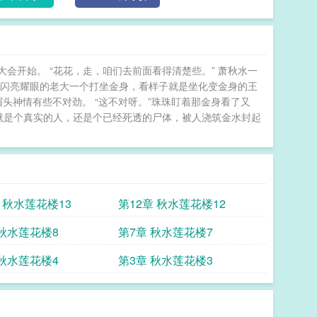
会开始。 “花花，走，咱们去前面看得清楚些。” 萧秋水一
那闪亮耀眼的老大一个打坐金身，看样子就是坐化变金身的王
头神情有些不对劲。 “这不对呀。”珠珠盯着那金身看了又
那就是个真实的人，还是个已经死透的尸体，被人浇筑金水封起
 秋水莲花楼13
第12章 秋水莲花楼12
 秋水莲花楼8
第7章 秋水莲花楼7
 秋水莲花楼4
第3章 秋水莲花楼3