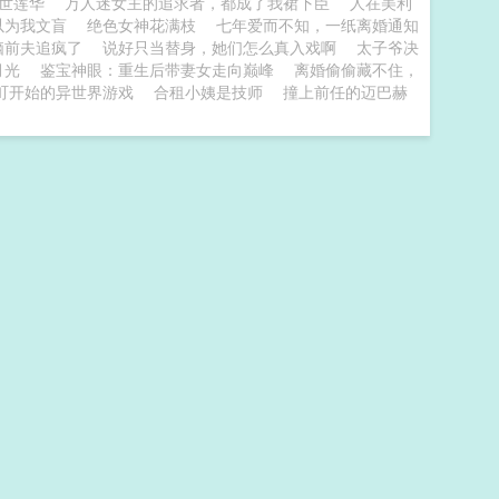
旅世莲华
万人迷女主的追求者，都成了我裙下臣
人在美利
以为我文盲
绝色女神花满枝
七年爱而不知，一纸离婚通知
脑前夫追疯了
说好只当替身，她们怎么真入戏啊
太子爷决
月光
鉴宝神眼：重生后带妻女走向巅峰
离婚偷偷藏不住，
町开始的异世界游戏
合租小姨是技师
撞上前任的迈巴赫