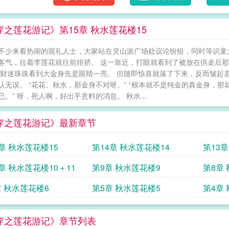
穿之莲花游记》第15章 秋水莲花楼15
不少来看热闹的观礼人士，大家站在灵山派广场处议论纷纷，同时等识童大
客气，拉着李莲花就往前排挤。 这一靠近，打眼就看到了被放在供桌后
 财迷珠珠看到大金身先是眼睛一亮。 但随即惊喜就落了下来，反而皱起眉
认无误。 “花花、秋水，那金身不对呀。” “根本就不是纯金的真金身，
已。” 呀，死人啊，好出乎意料的消息。 秋水...
穿之莲花游记》最新章节
章 秋水莲花楼15
第14章 秋水莲花楼14
第13章
章 秋水莲花楼10＋11
第9章 秋水莲花楼9
第8章
章 秋水莲花楼6
第5章 秋水莲花楼5
第4章
穿之莲花游记》章节列表