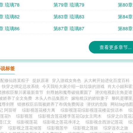
章 琉璃78
第79章 琉璃79
第80章
章 琉璃82
第83章 琉璃83
第84章
章 琉璃86
第87章 琉璃87
第88章
查看更多章节...
小说标签
女配修仙路某粽子
捉妖原著
穿入游戏女角色
从大树开始进化百度百科
快穿之绑定总攻系统
今天我给大家介绍一款垃圾的游戏
肖大小姐和霍
错撩权臣黎川雾最新章节
剑尊她和魔尊破镜重圆了
潜伏电视剧主角是谁
被娇养了全文免费
木头人作品集图片
嫁给糙汉的娇软妻子
黎民是哪里
魔尊剑匣
错撩权臣后我被娇养了布偶免费阅读
潜伏的危险
网站tag地图
记 阿苗呀
综影视莲花楼方离
综影视莲花综影视莲花楼蓝悦话本
综
综莲花h
综影视莲
综影视含莲花楼李莲花Cp女主周木
综穿之白莲
晋江文
综影视莲花
综影视之莲花净泽之
综影视含西游记莲花
综
殿下
综影视之莲花倾莲
综影视莲华
综影视之莲姬
综穿连衣之旅