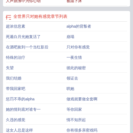
人声鼎沸中为你心动
被踹下床
界对你只有感觉
全世界只对她有感觉橙一水
世界上只对你有感觉
全世界只对你
有感觉吴宣仪
全世界只对你有感觉是什么歌
全世界只对你有感觉英文
全世界只
对你有感觉吉他谱
全世界只对你有感觉林俊杰
全世界只有他
全世界只对你有感
全世界只对她有感觉
章节列表
觉 歌词
全世界只对你好
全世界都可以对她不好
全世界只有我对你最真心
全世
超浓信息素
alpha的背叛者
界都在对我
全世界只对你温柔以待
全世界对你温柔
全世界只对你有感觉伴
奏
全世界就对你有感觉
死遁白月光她复活了
崩塌
在酒吧捡到一个当红影后
只对你有感觉
特殊的治疗
一夜生情
失望
彼此的秘密
我们结婚
领证去
带我回家吧
哄她
惩罚不乖的alpha
做戏就要做全套啊
她的情到底对谁专一
等你回家
久违的感觉
情不知所起
这女人总是这样
你有很多亲密戏吗