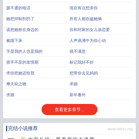
拨不通的电话
现在有点想亲你
她把抑制剂扔了
所有人都在磕她俩
该把她拴在身边的
你和对家的女儿谈恋爱
被踹下床
人声鼎沸中为你心动
字是我的人也是我的
很不满意
措手不及的发情期
标记我好不好
求你把她还给我
想带你去见妈妈
摩天轮之吻
求婚
求婚
新年番外
查看更多章节...
完结小说推荐
www.txtdzs.org