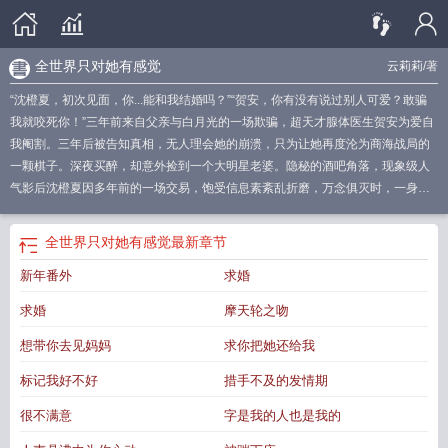
全世界只对她有感觉
云莉莉
/著
“沈橙夏，初次见面，你...能和我结婚吗？”“贺安，你有没有说过别人可爱？敢骗
我就咬死你！”三年前来自父亲与白月光的一场欺骗，超天才腺体医生贺安为爱自
我阉割。三年后被告知真相，无人理会她的崩溃，只为让她再度沦为商海战局的
一颗棋子。深夜买醉，却意外捡到一个大明星老婆。隐秘的酒吧角落，现象级人
气影后沈橙夏因多年前的一场交易，饱受信息素紊乱折磨，万念俱灭时，一身酒
气的纯情小狗忽然出现在自己面前。“沈橙夏，我们只是假结婚。”“假的？睡了我
那么多次也是假的？为我流泪也是假的？贺安，今天你要走，就永远别回来！”过
全世界只对她有感觉
最新章节
往的真相渐渐浮出水面，上一代的恩怨情仇交错成网深不可测。“对不起...我只是
新年番外
求婚
不想连累你...”“怎么？都离婚了小贺总还管我干什么？”看着沈橙夏流连于万花丛
中，贺安红着鼻子挽住她的手求她回到自己身边。女明星推倒哭唧唧认错的
求婚
摩天轮之吻
alpha，骑在上方，勾住眼前人的下巴。“贺安，你再敢跑，我就杀了你。”“不跑
了...再也不跑了...”【高冷纯情反差小狗】??【钓系腹黑御姐大明星】
全世界只有
想带你去见妈妈
求你把她还给我
他知道他爱她
全世界只对你有感觉鞠婧祎
全世界只对你有感觉歌曲
全世界只对
标记我好不好
措手不及的发情期
你有感觉歌词完整版
全世界只有你对我最好
全世界只对你有感觉什么歌
全世界
只对你有感觉飞轮海
全世界只对你有感觉奇文
全世界我只对你有感觉歌词
全世
很不满意
字是我的人也是我的
界只对你有感觉钢琴谱
全世界只对你有感觉gl
全世界只对你有感觉电视剧
全世