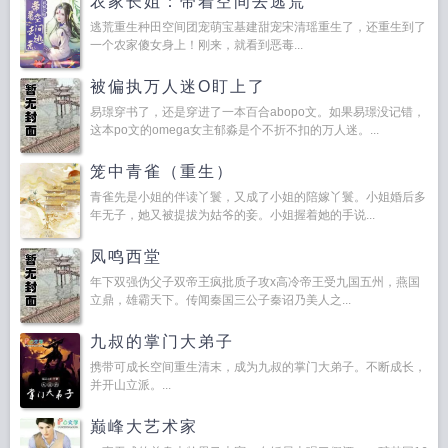
农家长姐：带着空间去逃荒
逃荒重生种田空间团宠萌宝基建甜宠宋清瑶重生了，还重生到了
一个农家傻女身上！刚来，就看到恶毒...
被偏执万人迷O盯上了
易璟穿书了，还是穿进了一本百合abopo文。如果易璟没记错，
这本po文的omega女主郁淼是个不折不扣的万人迷。...
笼中青雀（重生）
青雀先是小姐的伴读丫鬟，又成了小姐的陪嫁丫鬟。小姐婚后多
年无子，她又被提拔为姑爷的妾。小姐握着她的手说...
凤鸣西堂
年下双强伪父子双帝王疯批质子攻x高冷帝王受九国五州，燕国
立鼎，雄霸天下。传闻秦国三公子秦诏乃美人之...
九叔的掌门大弟子
携带可成长空间重生清末，成为九叔的掌门大弟子。不断成长，
并开山立派。...
巅峰大艺术家