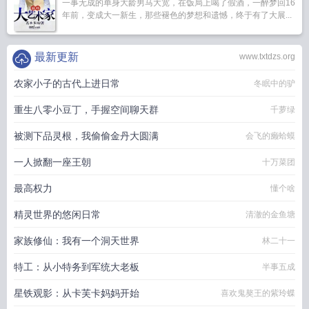
一事无成的单身大龄男马大宽，在饭局上喝了假酒，一醉梦回16
年前，变成大一新生，那些褪色的梦想和遗憾，终于有了大展...
最新更新
www.txtdzs.org
农家小子的古代上进日常
冬眠中的驴
重生八零小豆丁，手握空间聊天群
千萝绿
被测下品灵根，我偷偷金丹大圆满
会飞的癞蛤蟆
一人掀翻一座王朝
十万菜团
最高权力
懂个啥
精灵世界的悠闲日常
清澈的金鱼塘
家族修仙：我有一个洞天世界
林二十一
特工：从小特务到军统大老板
半事五成
星铁观影：从卡芙卡妈妈开始
喜欢鬼獒王的紫玲蝶