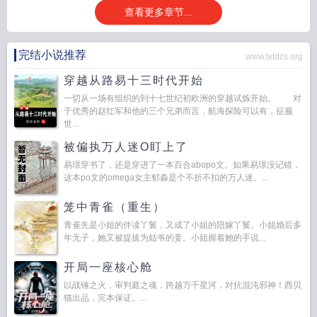
查看更多章节...
完结小说推荐
www.txtdzs.org
穿越从路易十三时代开始
一切从一场有组织的到十七世纪初欧洲的穿越试炼开始。 对
于优秀的赵红军和他的三个兄弟而言，航海探险可以有，征服
世...
被偏执万人迷O盯上了
易璟穿书了，还是穿进了一本百合abopo文。如果易璟没记错，
这本po文的omega女主郁淼是个不折不扣的万人迷。...
笼中青雀（重生）
青雀先是小姐的伴读丫鬟，又成了小姐的陪嫁丫鬟。小姐婚后多
年无子，她又被提拔为姑爷的妾。小姐握着她的手说...
开局一座核心舱
以战锤之火，审判庭之魂，跨越万千星河，对抗混沌邪神！西贝
猫出品，完本保证。...