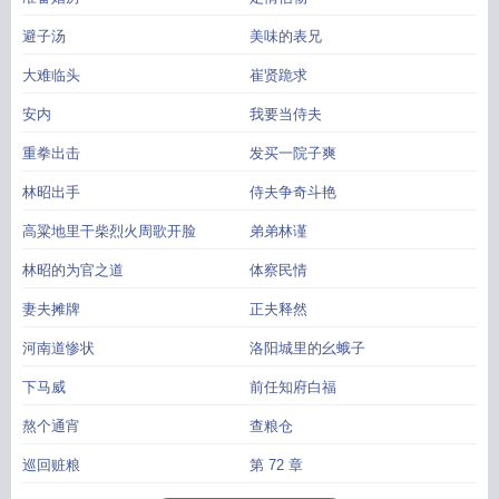
避子汤
美味的表兄
大难临头
崔贤跪求
安内
我要当侍夫
重拳出击
发买一院子爽
林昭出手
侍夫争奇斗艳
高粱地里干柴烈火周歌开脸
弟弟林谨
林昭的为官之道
体察民情
妻夫摊牌
正夫释然
河南道惨状
洛阳城里的幺蛾子
下马威
前任知府白福
熬个通宵
查粮仓
巡回赃粮
第 72 章