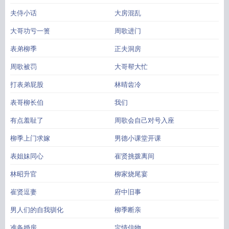
夫侍小话
大房混乱
大哥功亏一篑
周歌进门
表弟柳季
正夫洞房
周歌被罚
大哥帮大忙
打表弟屁股
林晴齿冷
表哥柳长伯
我们
有点羞耻了
周歌会自己对号入座
柳季上门求嫁
男德小课堂开课
表姐妹同心
崔贤挑拨离间
林昭升官
柳家烧尾宴
崔贤逗妻
府中旧事
男人们的自我驯化
柳季断亲
准备婚房
定情信物