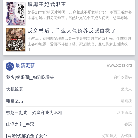
腹黑王妃戏邪王
她是21世纪的天才神医，却穿越成不受宠的弃妃，冷面王爷纳妾
来恶心她，洞房花烛夜，居然让她这个王妃去伺候，想羞辱她...
反穿书后，千金大佬娇养反派自救了
觉醒后，秦陶陶发现自己是一本穿书文男主的白月光。生前对男
主各种跪舔，爱而不得跳了楼。死后就成了推动男女主感情戏
工...
最新更新
www.txtdzs.org
惹火[娱乐圈]_狗狗吃骨头
狗狗吃骨头
天机诡算
猪火火
帷幕之后
晴雨渓
被赵王赶走，始皇拜我为丞相
烟雨西瓜
山涧之花_春溟
春溟
[网游]忧郁的兔子女仆
灯影诗人古古怪怪