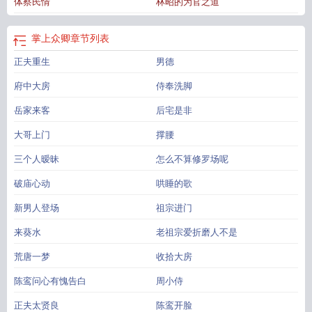
体察民情
林昭的为官之道
掌上众卿
章节列表
正夫重生
男德
府中大房
侍奉洗脚
岳家来客
后宅是非
大哥上门
撑腰
三个人暧昧
怎么不算修罗场呢
破庙心动
哄睡的歌
新男人登场
祖宗进门
来葵水
老祖宗爱折磨人不是
荒唐一梦
收拾大房
陈鸾问心有愧告白
周小侍
正夫太贤良
陈鸾开脸