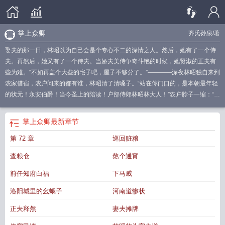
掌上众卿
齐氏孙泉
/著
娶夫的那一日，林昭以为自己会是个专心不二的深情之人。然后，她有了一个侍
夫。再然后，她又有了一个侍夫。当娇夫美侍争奇斗艳的时候，她贤淑的正夫有
些为难。“不如再盖个大些的宅子吧，屋子不够分了。”————深夜林昭独自来到
农家借宿，农户问来的都有谁，林昭清了清嗓子。“站在你门口的，是本朝最年轻
的状元！永安伯爵！当今圣上的陪读！户部侍郎林昭林大人！”农户脖子一缩：“住
不下这么多人！”【阅读指南】*多男主，单人剧情有多有少，有的可能纯开图鉴*
作者XP是男跪，故所有男主默认矮女主一头*架空背景，观念处于男尊向女尊过
掌上众卿
最新章节
度阶段，会随着剧情逐步从后院女尊过度到世界女尊*男全C+围着女主转【ps：
第 72 章
巡回赃粮
错别字多，但会努力改的！】【存稿40万字】
掌上众卿免费阅读
掌众e财
掌上
爱众是什么
掌上卿卿在线阅读
掌众集团
掌众是什么平台
掌众金服官网
掌众集
查粮仓
熬个通宵
团·官网
掌众信息科技有限公司
掌上爱众最新版
掌上众游
掌上爱众app安装
掌
众科技有限公司是做什么的
掌众金服是否正规
掌上卿卿原著叫什么
掌上爱众
前任知府白福
下马威
app
掌上卿卿全文免费阅读
掌上卿卿
掌众金融公司怎么样
掌上卿卿全文免
洛阳城里的幺蛾子
河南道惨状
费
掌上卿卿(反穿书)
掌上众彩
掌上人众
掌众被清查
掌上众期
掌上爱众
正夫释然
妻夫摊牌