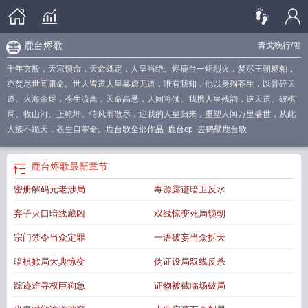
鹿台烬歌
青戈晚行
/著
千年玄殷，天宗锁命，天命既定，人皇当绝。烬鹿台一炬烈火，焚尽王朝糟粕，
亦焚尽世间庸命。世人皆道人皇暴虐无道，唯有我知，他以身殉苍生，以骨碎天
道。火海余烬，苍生流离，天命高悬，人间将倾。我携人皇残韵，逆天道、破棋
局、收山河、正乾坤。待风雨散尽，迎我的人皇归来，重塑人间万里盛世，从此
人族不跪天，苍生自掌命。
鹿台歌全部作品
鹿台cp
去鹤壁鹿台歌
鹿台烬歌
最新章节
密册解码元老涉局
毒源露迹暗卫反水
弃子灭口暗线藏凶
双线惊变死局锁朝
宗门禁令当众定罪
一语破妄当众拆天
暗棋掀局大典惊变
伪证设局双线反杀
踪迹难寻权臣狗急
证物被截临场破局