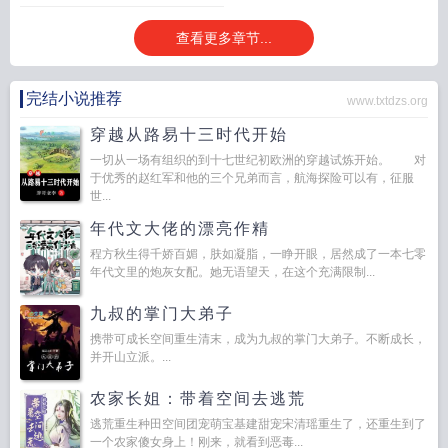
查看更多章节...
完结小说推荐
www.txtdzs.org
穿越从路易十三时代开始
一切从一场有组织的到十七世纪初欧洲的穿越试炼开始。 对
于优秀的赵红军和他的三个兄弟而言，航海探险可以有，征服
世...
年代文大佬的漂亮作精
程方秋生得千娇百媚，肤如凝脂，一睁开眼，居然成了一本七零
年代文里的炮灰女配。她无语望天，在这个充满限制...
九叔的掌门大弟子
携带可成长空间重生清末，成为九叔的掌门大弟子。不断成长，
并开山立派。...
农家长姐：带着空间去逃荒
逃荒重生种田空间团宠萌宝基建甜宠宋清瑶重生了，还重生到了
一个农家傻女身上！刚来，就看到恶毒...