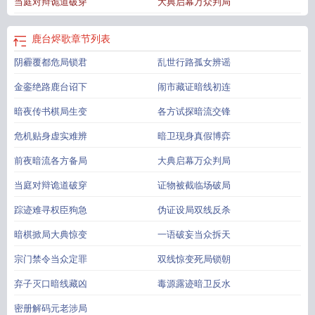
当庭对辩诡道破穿
大典启幕万众判局
鹿台烬歌
章节列表
阴霾覆都危局锁君
乱世行路孤女辨谣
金銮绝路鹿台诏下
闹市藏证暗线初连
暗夜传书棋局生变
各方试探暗流交锋
危机贴身虚实难辨
暗卫现身真假博弈
前夜暗流各方备局
大典启幕万众判局
当庭对辩诡道破穿
证物被截临场破局
踪迹难寻权臣狗急
伪证设局双线反杀
暗棋掀局大典惊变
一语破妄当众拆天
宗门禁令当众定罪
双线惊变死局锁朝
弃子灭口暗线藏凶
毒源露迹暗卫反水
密册解码元老涉局