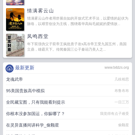
情满雾云山
情满雾云山作者用舒展自如的开放式艺术手法，以爱情的起伏为
脉络，以艰苦创业为主线，围绕着华高灿毛妮妮的爱情故...
凤鸣西堂
年下双强伪父子双帝王疯批质子攻x高冷帝王受九国五州，燕国
立鼎，雄霸天下。传闻秦国三公子秦诏乃美人之...
最新更新
www.txtdzs.org
龙魂武帝
几枝相思
95美国贵族高中模拟
布鲁布布
全民藏宝图，只有我能看到提示
一日三万
你根本没参加国运，你躲哪了？
我觉得有点子难受
在灵异直播间讲科学_偷颗星
偷颗星