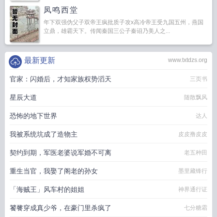
凤鸣西堂
年下双强伪父子双帝王疯批质子攻x高冷帝王受九国五州，燕国
立鼎，雄霸天下。传闻秦国三公子秦诏乃美人之...
最新更新
www.txtdzs.org
官家：闪婚后，才知家族权势滔天
三页书
星辰大道
随散飘风
恐怖的地下世界
达人
我被系统坑成了造物主
皮皮撸皮皮
契约到期，军医老婆说军婚不可离
老五种田
重生当官，我娶了阁老的孙女
墨里藏锋行
「海贼王」风车村的姐姐
神界通行证
饕餮穿成真少爷，在豪门里杀疯了
七分糖霜