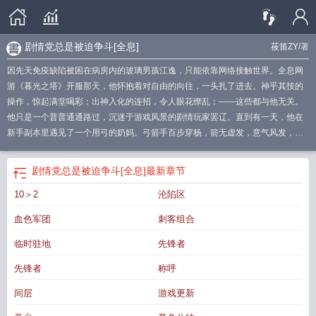
剧情党总是被迫争斗[全息]
莜笛ZY
/著
因先天免疫缺陷被困在病房内的玻璃男孩江逸，只能依靠网络接触世界。全息网
游《暮光之塔》开服那天，他怀抱着对自由的向往，一头扎了进去。神乎其技的
操作，惊起满堂喝彩；出神入化的连招，令人眼花缭乱；——这些都与他无关。
他只是一个普普通通路过，沉迷于游戏风景的剧情玩家罢辽。直到有一天，他在
新手副本里遇见了一个用弓的奶妈。弓箭手百步穿杨，箭无虚发，意气风发，一
箭穿——哦不，一个群抬把队伍血量拉满了。江逸：“你居然是奶妈？？”-就这
样，一个用弓的奶妈，和一个另类的法师踏上了他们的游戏征程。他们的目标是
剧情党总是被迫争斗[全息]
最新章节
星辰大海——哦不对，是主线剧情。暮色大陆上权利的争锋，崩坏末世中人类不
10＞2
沦陷区
屈的意志，云潮涌动之上与神抗争的勇气，绚烂星河里永不停止的开拓征程……
但江逸很快发现不对劲。今天推了一个关键主线，开心。一不小心，顺带开了个
血色军团
刺客组合
公会战玩法。今天刷满一个NPC的好感，开心。一不注意，顺带开了新的战斗系
统。今天开了一条隐藏支线，更开心了。一回头……等等，怎么整个服务器的人
临时驻地
先锋者
都在追杀他？江逸：“不是，我只是个剧情党啊？？”为何总是被迫陷入争斗？-
先锋者
称呼
《暮光之塔》主线剧情无比庞杂，支线众多。在所有玩家都在PVE和PVP玩法里
斗得死去活来的时候，有这样两人默默踏足过游戏的每一寸土地，见证每一个故
间层
游戏更新
事，聆听不同的声音。于是他们看到世界，也看到彼此。囚于方寸之人获得抗争