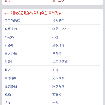
意义
暮色公约
生命的勇气；理想破灭之人重拾面对未来的信心；天下如此之大，未来如此之
广，他们握着彼此的手，便有了共同迈进的勇气。-玻璃男孩??全系法师受×科研
天才??弓箭手奶妈攻PS：1.我流全息，游戏设定有参考，游戏剧情占比很大2.微
剧情党总是被迫争斗[全息]
章节列表
群像，有配角戏份
剧情总是在坑我
剧情党用什么形容词
剧情总在崩坏中快穿
什
用弓的奶妈
操作苦手
么是剧情党
剧情总是在崩快穿
117. 剧情总是在坑我
剧情总会被破坏快穿txt
剧
情党啥意思
剧情总是在坑我 作者
剧情总是坑我
剧情总是在坑我 ... 作者羽小
全系法师
隐藏BOSS
树
剧情总是在坑我 ...
剧情总在崩
剧情党还有什么党
绑定奶
小提
引路者
游戏论坛
三方卧底
角斗场
任青虹
克里斯蒂娜
暮庭
幻境
阿德瑞斯
光暗同辉
完美格挡
阿多尼斯
稳稳
西奥多
旧友
合作