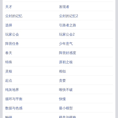
天才
发现者
尘封的记忆
尘封的记忆2
选择
引路者之路
玩家公会
玩家公会2
阵营任务
少年意气
春天
阵营好感度
特殊
原初之核
灵核
相似
起点
贪婪
纯灰地界
唯快不破
循环与平衡
快慢
数据与色感
最小模型
触碰
棋盘与棋格