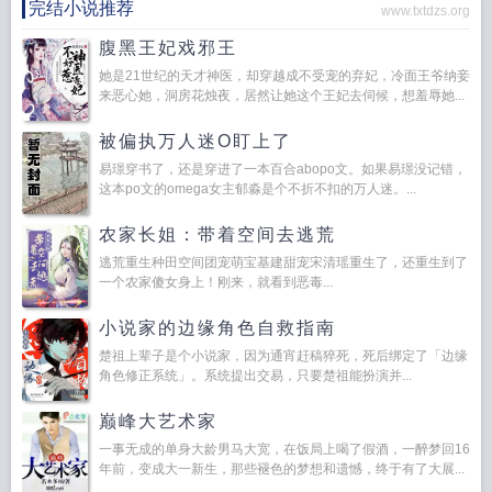
完结小说推荐
www.txtdzs.org
腹黑王妃戏邪王
她是21世纪的天才神医，却穿越成不受宠的弃妃，冷面王爷纳妾
来恶心她，洞房花烛夜，居然让她这个王妃去伺候，想羞辱她...
被偏执万人迷O盯上了
易璟穿书了，还是穿进了一本百合abopo文。如果易璟没记错，
这本po文的omega女主郁淼是个不折不扣的万人迷。...
农家长姐：带着空间去逃荒
逃荒重生种田空间团宠萌宝基建甜宠宋清瑶重生了，还重生到了
一个农家傻女身上！刚来，就看到恶毒...
小说家的边缘角色自救指南
楚祖上辈子是个小说家，因为通宵赶稿猝死，死后绑定了「边缘
角色修正系统」。系统提出交易，只要楚祖能扮演并...
巅峰大艺术家
一事无成的单身大龄男马大宽，在饭局上喝了假酒，一醉梦回16
年前，变成大一新生，那些褪色的梦想和遗憾，终于有了大展...