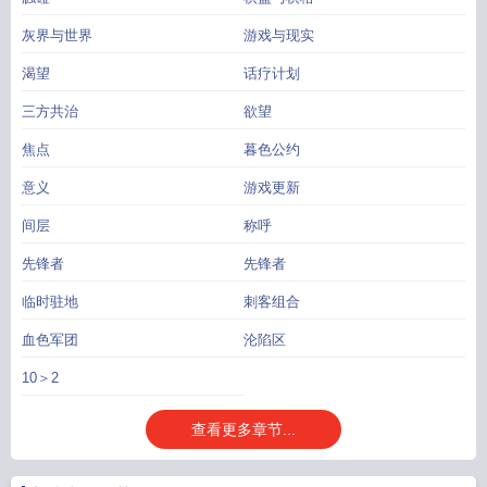
灰界与世界
游戏与现实
渴望
话疗计划
三方共治
欲望
焦点
暮色公约
意义
游戏更新
间层
称呼
先锋者
先锋者
临时驻地
刺客组合
血色军团
沦陷区
10＞2
查看更多章节...