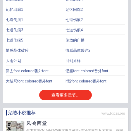
记忆回廊1
记忆回廊2
七道伤痕1
七道伤痕2
七道伤痕3
七道伤痕4
七道伤痕5
倒放的广播
情感晶体破碎
情感晶体破碎2
大雨计划
回到原样
回去font colorred番外font
记起font colorred番外font
大结局font colorred番外font
if线font colorred番外font
查看更多章节...
完结小说推荐
www.txtdzs.org
凤鸣西堂
年下双强伪父子双帝王疯批质子攻x高冷帝王受九国五州，燕国