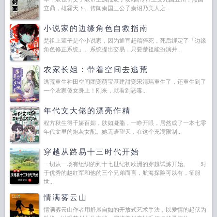
立鼎，雄霸天下。传闻秦国三公子秦诏乃美人之...
小说家的边缘角色自救指南
楚祖上辈子是个小说家，因为通宵赶稿猝死，死后绑定了「边缘
角色修正系统」。系统提出交易，只要楚祖能扮演并...
农家长姐：带着空间去逃荒
逃荒重生种田空间团宠萌宝基建甜宠宋清瑶重生了，还重生到了
一个农家傻女身上！刚来，就看到恶毒...
年代文大佬的漂亮作精
程方秋生得千娇百媚，肤如凝脂，一睁开眼，居然成了一本七零
年代文里的炮灰女配。她无语望天，在这个充满限制...
穿越从路易十三时代开始
一切从一场有组织的到十七世纪初欧洲的穿越试炼开始。 对
于优秀的赵红军和他的三个兄弟而言，航海探险可以有，征服
世...
情满雾云山
情满雾云山作者用舒展自如的开放式艺术手法，以爱情的起伏为