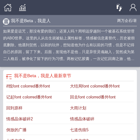
我不是Beta，我是人
两万企石
/著
如果爱是诅咒，那没有爱的我们，还算人吗？周明远穿越到一个被基石系统管理
的ABO世界。这里的人从出生就被贴上属性标签，情感被信息素替代，历史被彻
底删除。他遇到贺然，以前的玩伴，想知道他为什么有以前的习惯，但是不记得
自己的原因，留了下来。后面，发现他不是他，只是异世灵魂融入，贺然成为第
二人格后，被净化了留下的行为习惯。两枚记忆胶囊，一次记忆回廊之旅，他们
看到了真相：“情感是我们最后的诅咒。”——鸡蛋从里面打破的才是生命。
我不是
鑒寶師
我不是ck
我不是pro
我 不是人
我不是A
不是b127 我是bumble bee
我
我不是Beta，我是人
最新章节
不是ice
我不是我hp
我不是alpha
我不是贝
我不是人么
我不是eric
我不是
if线font colorred番外font
大结局font colorred番外font
个
我不是人呐
记起font colorred番外font
回去font colorred番外font
回到原样
大雨计划
情感晶体破碎2
情感晶体破碎
倒放的广播
七道伤痕5