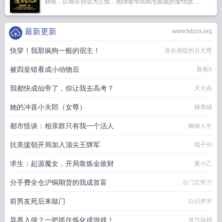
脉络，以艰苦创业为主线，围绕着华高灿毛妮妮的爱情故...
最新更新
www.txtdzs.org
快穿！我那疯狗一般的宿主！
喜欢潮提的灵无尊
被四皇错看成小动物后
鹿蜀X
我都快成仙帝了，你让我去高考？
天火炎
她的冲喜小夫郎（女尊）
柳青岫
都市怪谈：相亲群只有我一个活人
幽铭人生
抗美援朝开局加入顶尖王牌军
嘎子剑
求生：起源魔女，开局靠炼金敛财
夏小乙
分手费全仓沪铜期货的我成首富
出门忘带刀
前男友死后来敲门
白日梦羊
异界入侵？一把抓住炼化成游戏！
蒸汽饭桶