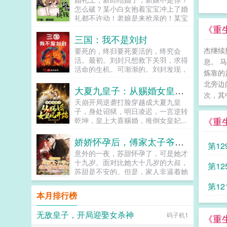
怎么破？某小白女抱着宝宝冲上了婚
礼都不许动！老娘是来抢亲的！某宝
宝妈咪，你这架势分明是来抢银行的
《重
某女瞬间顿悟都...
三国：我不是刘封
杰继续
要死的，终归要死要活的，终究会
活。最初。刘封只想救下关羽，求得
息。 
活命的生机。可渐渐的。刘封发现，
炼靠的
当年在上庸争来的不仅仅只有生机。
北旁边
还有…曹丕刘封，你一个贩履小儿的
大夏九皇子：从赐婚女皇妃开始
次，其
假子，又来拒汝公！孙权兔死狗烹，
天崩开局逆袭打脸穿越成大夏九皇
鸟尽弓藏。刘封你别杀了，你要养寇
子，身处诏狱，明日凌迟，一言逆转
自重啊！司马懿我有一计，可谗言刘
《重
乾坤，皇上大喜赐婚，推倒女皇妃...
封蓄意谋反！诸葛亮大司马蹈履忠
节，佐命二祖，内不恃亲戚之宠，外
娇娇怀孕后，傅家太子爷每天按时回家
不骄白屋之士，可谓能持盈守位，劳
第12
谦其德者也刘禅当年父皇仙逝时，曾
意外的一夜，苏甜怀孕了，可是她才
在屋外埋伏刀斧手，一旦刘封兄长同
十九岁。面对比她大十几岁的大叔，
第1
意继位称帝，刀斧手就会出现将朕砍
苏甜是不安的。但是，家人非逼着她
了。救朕命者，刘封兄长也！多年
嫁给六十岁的老头，她没有办法，只
第1
后。陈寿在刘封传评曰刘封虽处嫌疑
能联系大叔。大叔却一口肯定，让她
本月排行榜
之地，但思防足以自卫虽事二祖，但
把孩子生下来，并且亲自上门提亲。
不负父子兄弟之谊。奇哉！...
被势力父母侮辱拿不出彩礼的大叔转
无敌皇子，开局迎娶女杀神
码子机1
头吩咐助理带着六百万现金上门。泼
《重
天的富贵瞬间砸晕了势力父母。彩礼