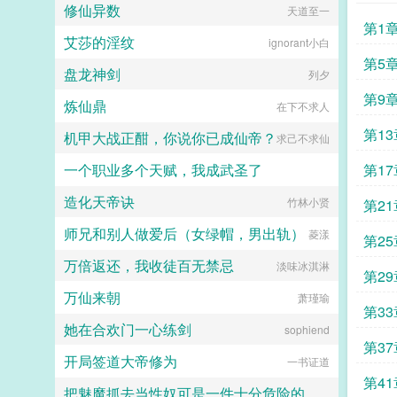
修仙异数
天道至一
给你们双倍，以后苏甜跟你们没有任
第1
何关系。大叔带着她从卑微的原生家
艾莎的淫纹
ignorant小白
庭离开，开启了新的人生。别墅，大
叔隐忍的将她抵在墙上小东西，你要
第5
盘龙神剑
列夕
是再不生，我就忍不住了...
第9
炼仙鼎
在下不求人
第1
机甲大战正酣，你说你已成仙帝？
求己不求仙
一个职业多个天赋，我成武圣了
第1
造化天帝诀
夜阑我听风吹雨
竹林小贤
第2
师兄和别人做爱后（女绿帽，男出轨）
菱漾
第2
万倍返还，我收徒百无禁忌
淡味冰淇淋
第2
万仙来朝
萧瑾瑜
第3
她在合欢门一心练剑
sophiend
第3
开局签道大帝修为
一书证道
第4
把魅魔抓去当性奴可是一件十分危险的事情呢~