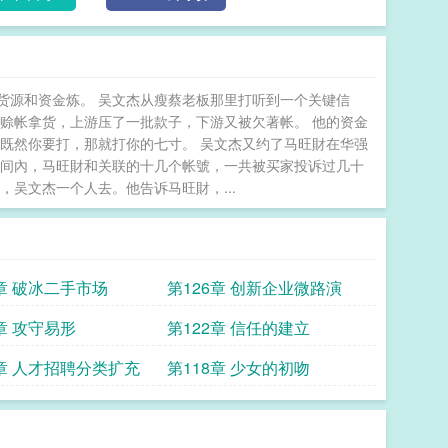
货源和资金炼。 吴文杰从瘦蔡老板那里打听到一个关键信
赊帐拿货，上游压了一批款子，下游又被欠著帐。 他的资金
既然你要打，那就打你的七寸。 吴文杰又约了马旺財在华强
时间內，马旺財和关联的十几个帐號，一共被买家投诉过几十
吴文杰一个人去。他告诉马旺財，...
7章 破冰二手市场
第126章 创新企业微路演
章 攻守易形
第122章 信任的建立
9章 人才招聘分类扩充
第118章 少女的初吻