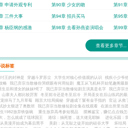
9章 申请外观专利
第90章 少女的吻
第91
3章 三件大事
第94章 招兵买马
第95
7章 杨臣纲的感激
第98章 去看孙燕姿演唱会
第99章
查看更多章节...
小说标签
成纣王的封神是
穿越斗罗苏尘
大学生对核心价值观的认识
残疾小少爷他
攻略
我已弃宗当散修你哭瞎眼有何用短剧
魔王从飞机杯开始笔趣阁最
重生后和渣女的妹妹HE了
我已弃宗当散修短剧主演真是名字
我已弃宗
山寨夫人都比较厉害
冬至前冷还是冬至后冷
开局圣女在后山练武的最
团宠掉马了九月草莓
顾言大结局揭秘
穿越成丫鬟有金手指的
官运 从救
试抄太狠进了奥数班
我已弃宗当散修短剧全集在线观看
在派出所里当
生1982放弃铁饭碗
重生放弃高考参短视品
摆摊鉴宝，赚亿点点钱怎
大，怎么就成了琉球国王
港综：抽死签，送大佬见耶穌
进化乐园：
从美漫开始成为幕后黑手
美剧：从无耻之徒开始的硅谷大亨
坏结局