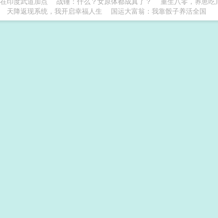
在印度武道加点
战锤：什么？女原体都成真了？
重生八零，养崽吃
天降返现系统，我开启幸福人生
国运大富翁：我靠骰子养活全国