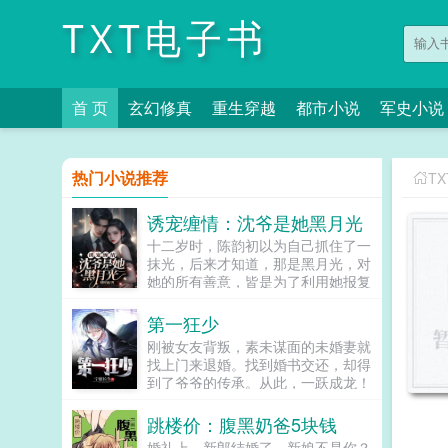
TXT电子书
首 页
玄幻修真
重生穿越
都市小说
军史小说
热门小说推荐
T
诱宠缠情：沈爷是她黑月光
十二岁时，陈韵初以为自己抓住了一
抹光，后来才知道，那是黑月光，对
她的所有善意，皆是为了利用她报复
她那以色侍人的妈。多年后，她在大
雨里落魄我又成了没人要的了他却说
第一狂少
我要。...
刚被女友背叛，素未谋面的未婚妻就
找上门来退婚。找到婚书交还，却得
到了爷爷的传承。从此，一跃成龙！
却又发现，原来婚书还不止一张...
跳楼价：腹黑奶爸5块钱
婚礼上，新郎结婚了，新娘不是你？