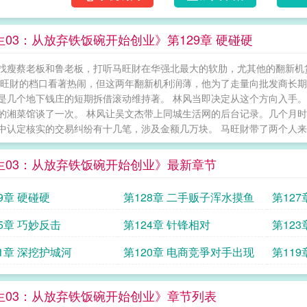
生03：从放弃铁饭碗开始创业》第129章 硬碰硬
找瘦蔡老板和鲁老板，打听马旺財在华强北最大的软肋，尤其他的翻新机
马旺財的档口看著热闹，但这两年翻新机利润薄，他为了走量向批发商长期
是几个地下钱庄的短期拆借滚动维持著。 林风当即决定从这个方向入手。
的湘菜馆谈了一次。 林风让吴文杰带上同城生活网的后台记录。几个月
中认定核实的交易纠纷有十几笔，涉及金额几万块。 马旺財带了两个人来，
生03：从放弃铁饭碗开始创业》最新章节
9章 硬碰硬
第128章 二手贩子浑水摸鱼
第12
25章 巧妙反击
第124章 针锋相对
第123
21章 深挖护城河
第120章 电商竞爭对手出现
第11
生03：从放弃铁饭碗开始创业》章节列表