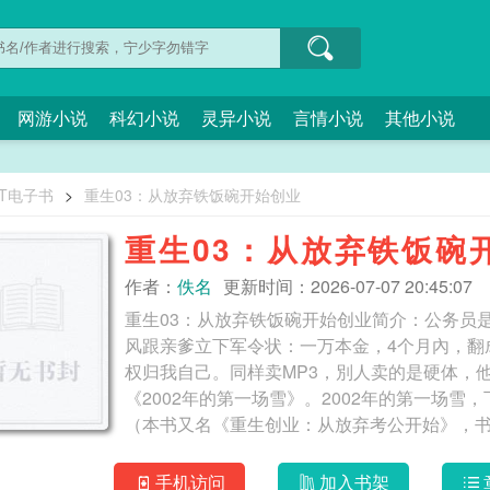
网游小说
科幻小说
灵异小说
言情小说
其他小说
XT电子书
>
重生03：从放弃铁饭碗开始创业
重生03：从放弃铁饭碗
作者：
佚名
更新时间：2026-07-07 20:45:07
重生03：从放弃铁饭碗开始创业简介：公务员是
风跟亲爹立下军令状：一万本金，4个月內，翻
权归我自己。同样卖MP3，別人卖的是硬体，
《2002年的第一场雪》。2002年的第一场
（本书又名《重生创业：从放弃考公开始》，书友群：108421471
业
手机访问
加入书架