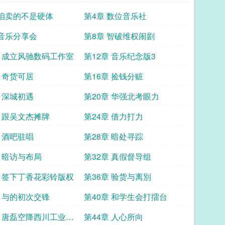
 咱卖的不是硬体
第4章 数位音乐社
 音乐分享会
第8章 智破维权闹剧
章 成立风驰数码工作室
第12章 音乐纪念版3
章 奇货可居
第16章 捡钱分赃
章 深城初遇
第20章 华强北考眼力
章 跟吴文杰摊牌
第24章 借力打力
章 酒吧驻唱
第28章 暗处寻踪
章 暗访与布局
第32章 真假督导组
章 签下丁香花彩铃版权
第36章 验货与离別
章 与的初次交锋
第40章 和学生会打擂台
章 唐磊空降西川工业大
第44章 人心所向