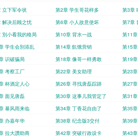
章 立下军令状
第2章 学生哥花样多
第3章
章 解决后顾之忧
第6章 小人故意使坏
第7章
章 別小看我的格局
第10章 背水一战
第11
3章 学生会別添乱
第14章 飢饿营销
第15
7章 识破骗局
第18章 像哥一样勇敢
第19
1章 考察工厂
第22章 美女助理
第23
5章 杯酒定人心
第26章 寻找唐磊踪跡
第27
9章 面见唐磊
第30章 这事儿我管定了
第31
3章 暴风雨来临
第34章 丁香花自由了
第35
7章 办嘉年华
第38章 纪念版3交付
第39
1章 拉大讚助商
第42章 突破行政设卡
第43