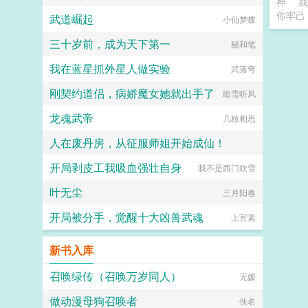
神
我
你牢己
武道崛起
小仙梦蝶
三十岁前，成为天下第一
秘和笔
我在蓝星抓外星人做实验
武落穹
刚契约道侣，病娇魔女她就出手了
细雪听风
龙魂武帝
几枝相思
人在废丹房，从征服师姐开始成仙！
开局剥皮工我吸血强壮自身
我不是西门吹雪
伽蓝之梦
叶无尘
三月阳春
开局被分手，觉醒十大凶兽武魂
上官素
新书入库
召唤绿传（召唤万岁同人）
无媛
做动漫母狗召唤者
佚名