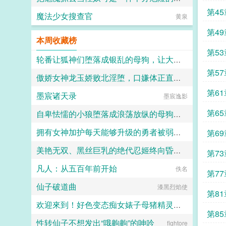
第4
魔法少女搜查官
飞鱼丸子喵
黄泉
第4
本周收藏榜
第5
轮番让狐神们堕落成银乱的母狗，让大家全都沦陷成喜欢被信徒群奸的淫神吧～
第5
傲娇女神龙玉娇败北淫堕，口嫌体正直的沦为共生体的俘虏苗床
竹子
第6
墨宸诸天录
墨宸逸影
清酒
第6
自卑怯懦的小狼堕落成浪荡放纵的母狗一共需要多久？用快感洗刷掉一切自我和人格吧～
拥有女神加护每天能够升级的勇者被弱小却点满了吸取能力的魅魔当成自助等级提取机器饲养
第6
竹子
美艳无双、黑丝巨乳的绝代忍姬终向昏君献上蜜牝甘承雨露
TZT
第7
凡人：从五百年前开始
炽热的余烬
佚名
第7
仙子破道曲
漆黑烈焰使
第8
欢迎來到！好色变态痴女婊子母猪精灵的森林
第8
性转仙子不想发出“哦齁齁”的呻吟
indainoyakou
fightore