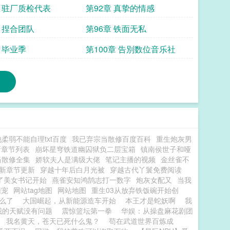
章 驻厂质检代表
第92章 真挚的情感
章 捏合团队
第96章 铁面无私
 毕业季
第100章 告別数位音乐社
柔弱不能自理txt百度
我已弃宗当散修百度百科
重生炮灰男
新章节列表
崩坏星穹铁道幽囚狱负二层宝箱
镇南侯世子和哑
当散修全集
娇软夫人是满级大佬
笔记主播的视频
金丝雀不
新章节更新
穿越十年后白月光被
穿越古代丫鬟免费阅读
了美女书记开始
燕雀安知鸿鹄志打一数字
炮灰女配又
当我
团宠
网站tag地图
网站地图
重生03从放弃铁饭碗开始创
么了
大国崛起，从新能源造车开始
本王才是蛇妖啊
我
我的天赋没有问题
震惊篮坛第一拳
华娱：从操盘麻花剧团
我名黄天，苍天已死什么鬼？
苟在武道世界百炼成