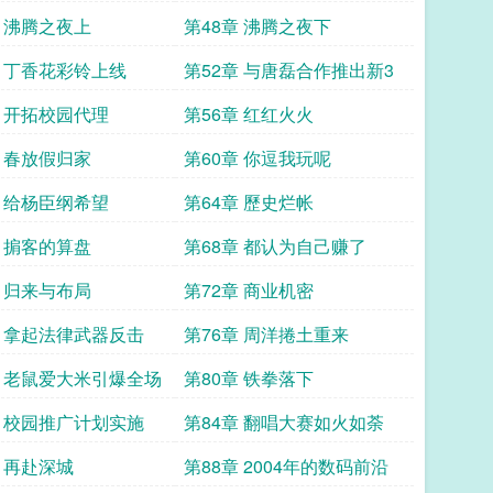
章 沸腾之夜上
第48章 沸腾之夜下
章 丁香花彩铃上线
第52章 与唐磊合作推出新3
章 开拓校园代理
第56章 红红火火
章 春放假归家
第60章 你逗我玩呢
章 给杨臣纲希望
第64章 歷史烂帐
章 掮客的算盘
第68章 都认为自己赚了
章 归来与布局
第72章 商业机密
章 拿起法律武器反击
第76章 周洋捲土重来
章 老鼠爱大米引爆全场
第80章 铁拳落下
章 校园推广计划实施
第84章 翻唱大赛如火如荼
章 再赴深城
第88章 2004年的数码前沿