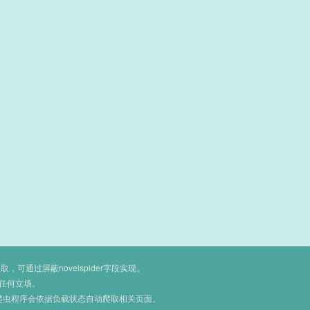
通过屏蔽novelspider字段实现。
任何立场。
爬虫程序会依据负载状态自动爬取相关页面。