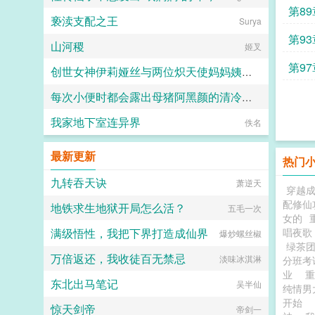
质疑
第8
亵渎支配之王
Surya
第9
山河稷
姬叉
第9
创世女神伊莉娅丝与两位炽天使妈妈姨妈一起输给勇者的肉棒，神国沦陷成为新神王的永世肉便器
每次小便时都会露出母猪阿黑颜的清冷仙母
愛と税のために
我家地下室连异界
小鹿斑比
佚名
最新更新
热门
九转吞天诀
萧逆天
穿越
配修仙
地铁求生地狱开局怎么活？
五毛一次
女的
满级悟性，我把下界打造成仙界
唱夜歌
爆炒螺丝椒
绿茶
万倍返还，我收徒百无禁忌
淡味冰淇淋
分班考
业
重
东北出马笔记
吴半仙
纯情男
开始
惊天剑帝
帝剑一