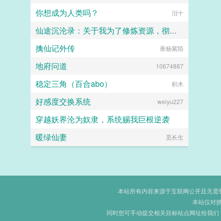
你想成为人类吗？
汨十
仙途沉沦录：关于我为了修炼资源，彻底恶堕成仙门母畜这件事
擒仙记外传
垂杨紫陌
画眉桃
地府问道
10674887
稳定三角（百合abo）
枳木
好感度交换系统
weiyu227
穿越妖界沦为奴隶，系统赐我巨根逆袭
暖绿仙妻
lzymyyear
觅长生
本站所有内容来源于互联网公开且无需登录
本站仅对
同时您可手动提交相关目标站点网址给我们