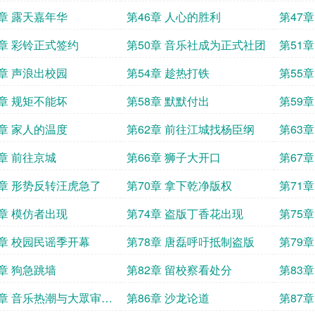
学
5章 露天嘉年华
第46章 人心的胜利
第47
9章 彩铃正式签约
第50章 音乐社成为正式社团
第51
3章 声浪出校园
第54章 趁热打铁
第55
7章 规矩不能坏
第58章 默默付出
第59
1章 家人的温度
第62章 前往江城找杨臣纲
第63
5章 前往京城
第66章 狮子大开口
第67
9章 形势反转汪虎急了
第70章 拿下乾净版权
第71
3章 模仿者出现
第74章 盗版丁香花出现
第75
7章 校园民谣季开幕
第78章 唐磊呼吁抵制盗版
第79
1章 狗急跳墙
第82章 留校察看处分
第83
5章 音乐热潮与大眾审美
第86章 沙龙论道
第87