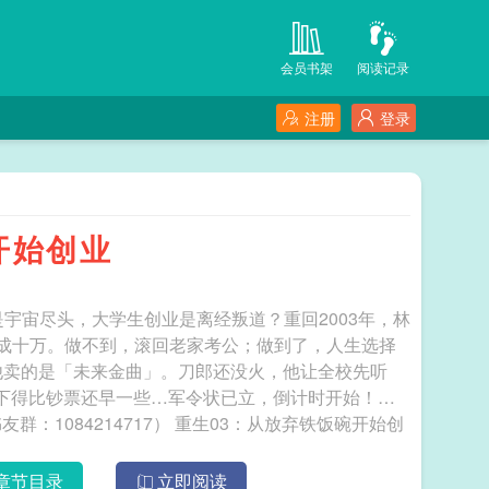
会员书架
阅读记录
注册
登录
开始创业
宇宙尽头，大学生创业是离经叛道？重回2003年，林
成十万。做不到，滚回老家考公；做到了，人生选择
他卖的是「未来金曲」。刀郎还没火，他让全校先听
雪，下得比钞票还早一些…军令状已立，倒计时开始！
7） 重生03：从放弃铁饭碗开始创
章节目录
立即阅读