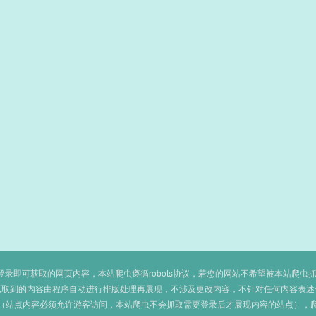
即可获取的网页内容，本站爬虫遵循robots协议，若您的网站不希望被本站爬虫抓取，可
抓取到的内容由程序自动进行排版处理再展现，不涉及更改内容，不针对任何内容表述
（站点内容必须允许游客访问，本站爬虫不会抓取需要登录后才展现内容的站点），