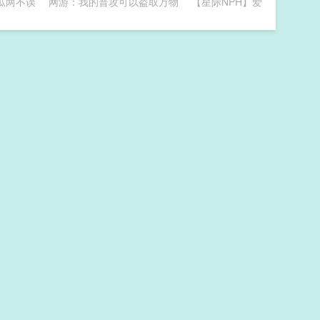
瓜两不误
网游：我的普攻可以盗取万物
【星际NPH】爱