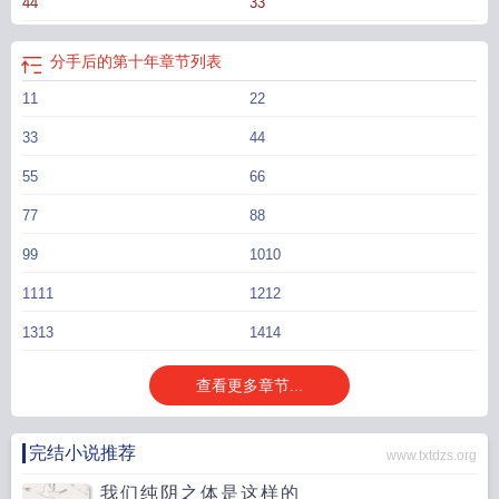
44
33
的弟弟有点眼熟。“其实我知道你是男的。你有天喝醉了，发语音喊我老公。”“老
婆，我和我哥你更爱谁？”攻大受两岁，受腿会好/体型差/估计10w字婉拒极端控
控/文案存于2026年1月2日
分手后的第十年by夙夜无声
我们再次重逢
分手后的
分手后的第十年
章节列表
第十年盛宗明
分手十年了
分手后的第十年晋江
分手后的第十年by
我在台下
还
11
22
能复合吗
分手后的第十年许时越
分手后十年再见初恋完整版
分手后的第十年是
什么歌
分手后十年重逢是什么感觉
他在台上
分手后的第十年by夙夜无声
33
44
TXT
分手十年后重新在一起
十年 分手
分开后的第十年
55
66
77
88
99
1010
1111
1212
1313
1414
查看更多章节...
完结小说推荐
www.txtdzs.org
我们纯阴之体是这样的