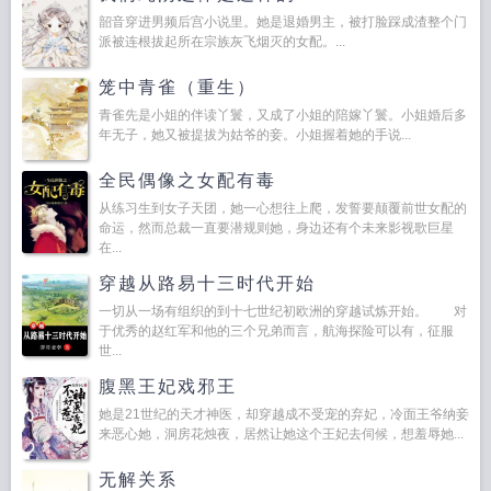
韶音穿进男频后宫小说里。她是退婚男主，被打脸踩成渣整个门
派被连根拔起所在宗族灰飞烟灭的女配。...
笼中青雀（重生）
青雀先是小姐的伴读丫鬟，又成了小姐的陪嫁丫鬟。小姐婚后多
年无子，她又被提拔为姑爷的妾。小姐握着她的手说...
全民偶像之女配有毒
从练习生到女子天团，她一心想往上爬，发誓要颠覆前世女配的
命运，然而总裁一直要潜规则她，身边还有个未来影视歌巨星
在...
穿越从路易十三时代开始
一切从一场有组织的到十七世纪初欧洲的穿越试炼开始。 对
于优秀的赵红军和他的三个兄弟而言，航海探险可以有，征服
世...
腹黑王妃戏邪王
她是21世纪的天才神医，却穿越成不受宠的弃妃，冷面王爷纳妾
来恶心她，洞房花烛夜，居然让她这个王妃去伺候，想羞辱她...
无解关系