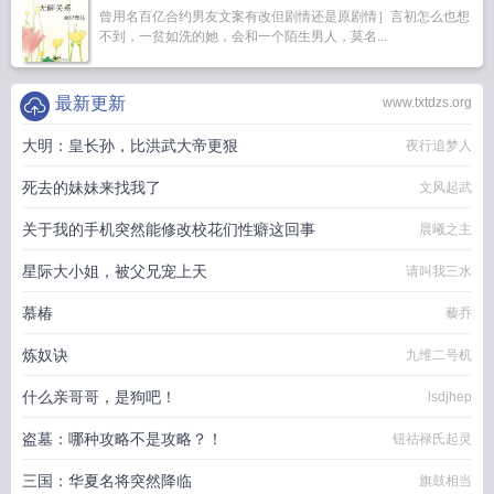
曾用名百亿合约男友文案有改但剧情还是原剧情］言初怎么也想
不到，一贫如洗的她，会和一个陌生男人，莫名...
最新更新
www.txtdzs.org
大明：皇长孙，比洪武大帝更狠
夜行追梦人
死去的妹妹来找我了
文风起武
关于我的手机突然能修改校花们性癖这回事
晨曦之主
星际大小姐，被父兄宠上天
请叫我三水
慕椿
藜乔
炼奴诀
九维二号机
什么亲哥哥，是狗吧！
lsdjhep
盗墓：哪种攻略不是攻略？！
钮祜禄氏起灵
三国：华夏名将突然降临
旗鼓相当