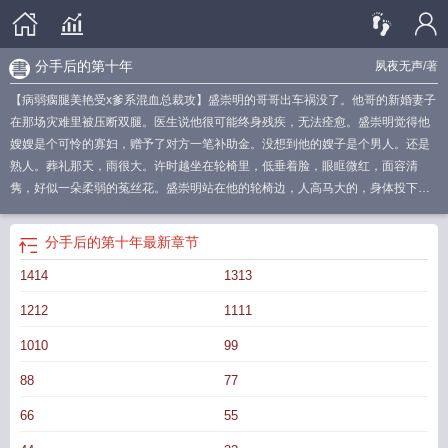
分手后的第十年
夙夜无声
/著
【病弱瘸腿美艳受x爹系混血总裁攻】盛崇明的哥哥出车祸没了。他哥的新婚妻子
在那场灾难里被压断双腿。医生说他很可能终身残疾，无法痊愈。盛崇明觉得他
嫂嫂是个可怜的寡妇，赠予了对方一笔补助金。没想到他的嫂子是个男人。还是
熟人。葬礼那天，雨很大。许时越坐在轮椅里，低垂着脸，眼眶微红，面容清
隽，好似一朵柔弱的菟丝花。盛崇明站在他的轮椅边，人高马大的，身体投下的
阴影就把他的小嫂嫂完全遮蔽住。他想，他瘦了。盛崇明将伞面倾斜，俯下身，
冷静提议。“嫂嫂，改嫁吧。”许时越先是茫然，随后惊愕。“你疯了，你在你哥的
分手后的第十年
最新章节
葬礼上要我改嫁？”是啊，他疯了。在他被许时越断崖分手后的第十年，他发现对
1414
1313
方成了自己嫂嫂，并且他还妄想着他。他哥可以，为什么他不行？盛崇明一锤定
音：“嗯，改嫁给我。”许时越在很长一段时间内不良于行，就连起夜都需要医护人
1212
1111
员帮助。好在盛崇明照顾他时，能稳稳将他端抱起来。许时越脖颈通红，捂着脸
不敢看，反观盛崇明从容不迫，还敢扶着他，在他耳边轻声吹口哨。“……嫂嫂好
1010
99
听话。”“别这么叫我……”“那叫什么？老婆好可爱，弄到我皮鞋上了。”许时越这辈
88
77
子唯一做的一件错事，是大三某次竞赛前，他为了打听情报，装女生接近对组男
生。对方人傻钱多，把他当成家境贫寒的妹妹，哄了整整一学期。后来许时越凭
66
55
实力取得竞赛第一名，果断删除了男大联系方式。十年后，他发现自己已故老公