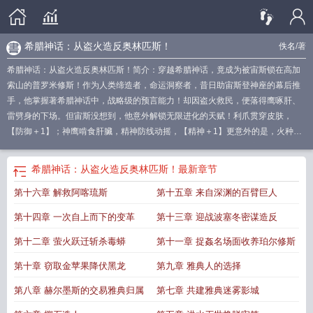
希腊神话：从盗火造反奥林匹斯！
佚名
/著
希腊神话：从盗火造反奥林匹斯！简介：穿越希腊神话，竟成为被宙斯锁在高加
索山的普罗米修斯！作为人类缔造者，命运洞察者，昔日助宙斯登神座的幕后推
手，他掌握著希腊神话中，战略级的预言能力！却因盗火救民，便落得鹰啄肝、
雷劈身的下场。但宙斯没想到，他意外解锁无限进化的天赋！利爪贯穿皮肤，
【防御＋1】；神鹰啃食肝臟，精神防线动摇，【精神＋1】更意外的是，火种碎
片与泰坦本源融合，解锁【窃取】【创造】【文明】三大权柄，沉寂的泰坦之躯
彻底涅槃！当宙
希腊神话盗取火种的是谁
古希腊神话有几种盗火的故事
古希腊
希腊神话：从盗火造反奥林匹斯！
最新章节
神话盗火的故事
希腊盗火的
给人类带来光明的是
希腊神话中的盗火者是谁
希
第十六章 解救阿喀琉斯
第十五章 来自深渊的百臂巨人
腊神话中盗火的是谁
希腊神话中的盗火者
希腊神话中盗火种的人是谁
古希腊神
话故事盗火的英雄
盗火的希腊神明
希腊神话盗火种的神
希腊神话中盗取火
第十四章 一次自上而下的变革
第十三章 迎战波塞冬密谋造反
种
希腊神话盗取火种
古希腊神话中的火神
古希腊神话中的盗火英雄是谁
希腊
神话故事盗火的人是
第十二章 萤火跃迁斩杀毒蟒
第十一章 捉姦名场面收养珀尔修斯
第十章 窃取金苹果降伏黑龙
第九章 雅典人的选择
第八章 赫尔墨斯的交易雅典归属
第七章 共建雅典迷雾影城