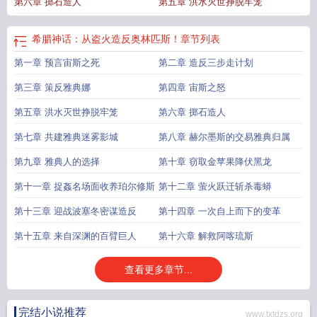
第六章 掷石造人
第五章 洪水灭世挣脱牢笼
希腊神话：从盗火造反奥林匹斯！
章节列表
第一章 预言宙斯之死
第二章 造反三步走计划
第三章 策反雅典娜
第四章 宙斯之怒
第五章 洪水灭世挣脱牢笼
第六章 掷石造人
第七章 共建雅典迷雾影城
第八章 赫尔墨斯的交易雅典归属
第九章 雅典人的选择
第十章 窃取金苹果降伏黑龙
第十一章 捉姦名场面收养珀尔修斯
第十二章 萤火跃迁斩杀毒蟒
第十三章 迎战波塞冬密谋造反
第十四章 一次自上而下的变革
第十五章 来自深渊的百臂巨人
第十六章 解救阿喀琉斯
查看更多章节...
完结小说推荐
www.txtdzs.org