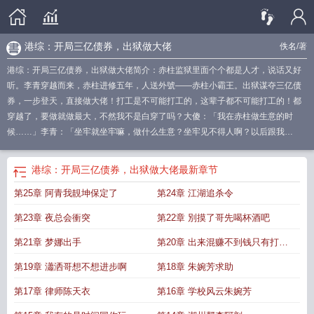
港综：开局三亿债券，出狱做大佬
佚名
/著
港综：开局三亿债券，出狱做大佬简介：赤柱监狱里面个个都是人才，说话又好
听。李青穿越而来，赤柱进修五年，人送外號——赤柱小霸王。出狱谋夺三亿债
券，一步登天，直接做大佬！打工是不可能打工的，这辈子都不可能打工的！都
穿越了，要做就做最大，不然我不是白穿了吗？大傻：「我在赤柱做生意的时
候……」李青：「坐牢就坐牢嘛，做什么生意？坐牢见不得人啊？以后跟我
混！」…仇杰：「青哥，你的赌术早已经超过我，以后你才是『亚洲第一快手』
了！」李青：「你教的
港综开局三亿债券
出狱做大佬免费
港综世界当首富
出狱
港综：开局三亿债券，出狱做大佬
最新章节
做大佬
港综开局三亿债券出狱做大佬飞卢
出狱做大佬 作者小羽哒哒
港综开局
第25章 阿青我靚坤保定了
第24章 江湖追杀令
三亿债券出狱做大佬免费
港综开局三亿债券出狱做大佬
出狱做大佬小羽哒哒
出
狱做大佬小羽哒哒诸天无限·无限
港综开局三亿债券出狱做大佬篱笆好文学
港综
第23章 夜总会衝突
第22章 別摸了哥先喝杯酒吧
开局三亿债券出狱做大佬笔趣阁
第21章 梦娜出手
第20章 出来混赚不到钱只有打赤
脚
第19章 瀟洒哥想不想进步啊
第18章 朱婉芳求助
第17章 律师陈天衣
第16章 学校风云朱婉芳