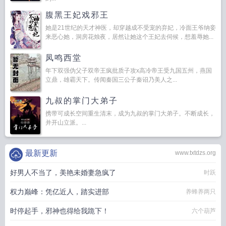
腹黑王妃戏邪王
她是21世纪的天才神医，却穿越成不受宠的弃妃，冷面王爷纳妾
来恶心她，洞房花烛夜，居然让她这个王妃去伺候，想羞辱她...
凤鸣西堂
年下双强伪父子双帝王疯批质子攻x高冷帝王受九国五州，燕国
立鼎，雄霸天下。传闻秦国三公子秦诏乃美人之...
九叔的掌门大弟子
携带可成长空间重生清末，成为九叔的掌门大弟子。不断成长，
并开山立派。...
最新更新
www.txtdzs.org
好男人不当了，美艳未婚妻急疯了
时跃
权力巅峰：凭亿近人，踏实进部
养蜂养两只
时停起手，邪神也得给我跪下！
六个葫芦