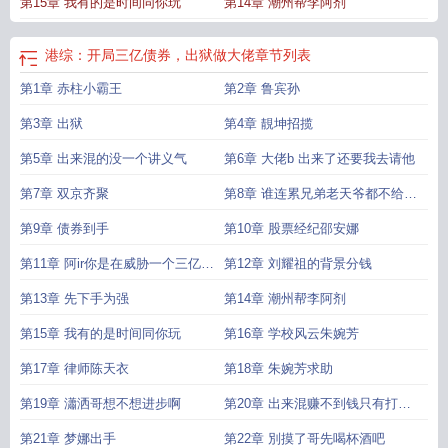
第15章 我有的是时间同你玩
第14章 潮州帮李阿剂
港综：开局三亿债券，出狱做大佬
章节列表
第1章 赤柱小霸王
第2章 鲁宾孙
第3章 出狱
第4章 靚坤招揽
第5章 出来混的没一个讲义气
第6章 大佬b 出来了还要我去请他
第7章 双京齐聚
第8章 谁连累兄弟老天爷都不给面
子
第9章 债券到手
第10章 股票经纪邵安娜
第11章 阿ir你是在威胁一个三亿富
第12章 刘耀祖的背景分钱
豪
第13章 先下手为强
第14章 潮州帮李阿剂
第15章 我有的是时间同你玩
第16章 学校风云朱婉芳
第17章 律师陈天衣
第18章 朱婉芳求助
第19章 瀟洒哥想不想进步啊
第20章 出来混赚不到钱只有打赤
脚
第21章 梦娜出手
第22章 別摸了哥先喝杯酒吧