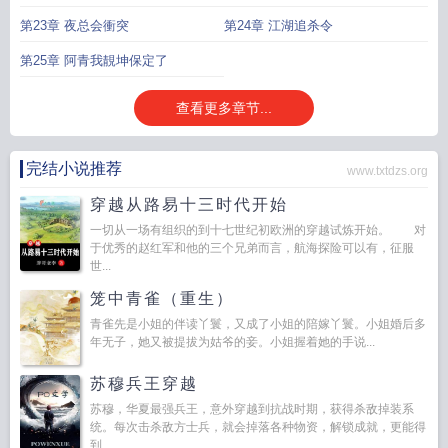
第23章 夜总会衝突
第24章 江湖追杀令
第25章 阿青我靚坤保定了
查看更多章节...
完结小说推荐
www.txtdzs.org
穿越从路易十三时代开始
一切从一场有组织的到十七世纪初欧洲的穿越试炼开始。 对
于优秀的赵红军和他的三个兄弟而言，航海探险可以有，征服
世...
笼中青雀（重生）
青雀先是小姐的伴读丫鬟，又成了小姐的陪嫁丫鬟。小姐婚后多
年无子，她又被提拔为姑爷的妾。小姐握着她的手说...
苏穆兵王穿越
苏穆，华夏最强兵王，意外穿越到抗战时期，获得杀敌掉装系
统。每次击杀敌方士兵，就会掉落各种物资，解锁成就，更能得
到...