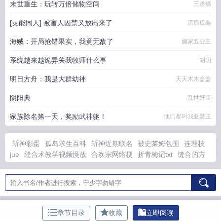
末世重生：玩转万倍储物空间
三道鳞
[灵能同人] 被盲人囚禁又放出来了
流浪板栗
海贼：开局抢错果实，我竟无敌了
施家五公主
系统越来越诡异关我牧师什么事
胡叨
明日方舟：我是大群幼神
天天木木盒盒
阴阳典
乱世奸臣
家族除名第一天，奖励武神躯！
他们都叫我亚瑟王
斩神彩蛋
孤岛求生百科
斩神近期联名
被史莱姆包围
连理枝
jue
缝合术教学视频慢放
合欢宗网络梗
折青梅记txt
缝合的方
法有哪几种
顾总裁宠妻成瘾
暗区lzr
拉郎拉娘什么意思
失控
1v1sc
缝合的主要目的
八种缝合方法
渣女的基本标准
捡到男
鬼后脱单了全员合照
暗区赚钱
智娶美母续写?
连理枝1960
文
娱帝国，从刘天仙未婚先孕开始
权利巅峰：从退婚开始步步高升
重生成莲，开局拒绝上交国家
朕即天命：从西域征服世界
我成
章节目录
收藏
立即阅读
了超人
大明：开局带老朱穿越未来
女装：我男的，绑定全能影