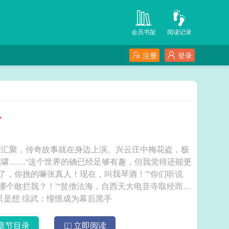
会员书架
阅读记录
注册
登录
手
雄汇聚，传奇故事就在身边上演。兴云庄中梅花盗，极
啸……“这个世界的确已经足够有趣，但我觉得还能更
了，你挑的嘛张真人！现在，叫我琴酒！”“你们听说
哪个敢拦我？！”“贫僧法海，自西天大电音寺取经而
归，诸位，可愿听我讲经说法？”一开始，周明只是想 综武：憧憬成为幕后黑手
章节目录
立即阅读