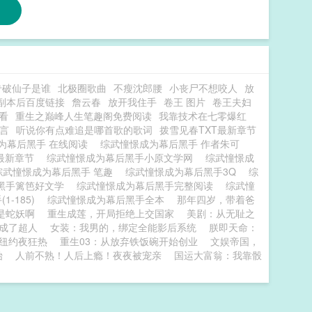
专破仙子是谁
北极圈歌曲
不瘦沈郎腰
小丧尸不想咬人
放
副本后百度链接
詹云春
放开我住手
卷王 图片
卷王夫妇
看
重生之巅峰人生笔趣阁免费阅读
我靠技术在七零爆红
言
听说你有点难追是哪首歌的歌词
拨雪见春TXT最新章节
为幕后黑手 在线阅读
综武憧憬成为幕后黑手 作者朱可
最新章节
综武憧憬成为幕后黑手小原文学网
综武憧憬成
综武憧憬成为幕后黑手 笔趣
综武憧憬成为幕后黑手3Q
综
黑手篱笆好文学
综武憧憬成为幕后黑手完整阅读
综武憧
1-185)
综武憧憬成为幕后黑手全本
那年四岁，带着爸
是蛇妖啊
重生成莲，开局拒绝上交国家
美剧：从无耻之
成了超人
女装：我男的，绑定全能影后系统
朕即天命：
：纽约夜狂热
重生03：从放弃铁饭碗开始创业
文娱帝国，
始
人前不熟！人后上瘾！夜夜被宠亲
国运大富翁：我靠骰