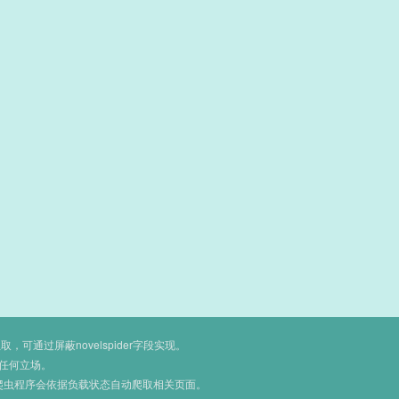
通过屏蔽novelspider字段实现。
任何立场。
爬虫程序会依据负载状态自动爬取相关页面。