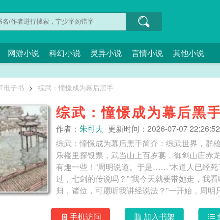
网游小说
科幻小说
灵异小说
言情小说
其他小说
XT电子书
>
综武：憧憬成为幕后黑手
综武：憧憬成为幕后黑
作者：
朱可夫
更新时间：2026-07-07 22:26:52
综武：憧憬成为幕后黑手简介：综武世界，群
乐楼里探银票，武当山上百岁宴，御剑山庄赤龙
有趣一些！”周明说道。于是……“木道人已经死
过，七剑的传说吗？”“我今天就要带她走，我看
手机访问
加入书架