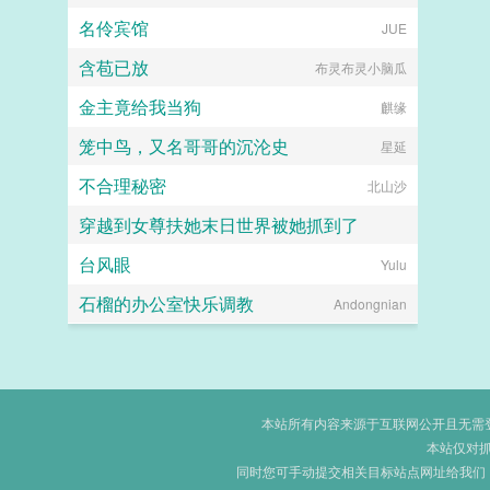
名伶宾馆
JUE
含苞已放
布灵布灵小脑瓜
金主竟给我当狗
麒缘
笼中鸟，又名哥哥的沉沦史
星延
不合理秘密
北山沙
穿越到女尊扶她末日世界被她抓到了
台风眼
扶她×美少年
Yulu
石榴的办公室快乐调教
Andongnian
本站所有内容来源于互联网公开且无需登录
本站仅对
同时您可手动提交相关目标站点网址给我们