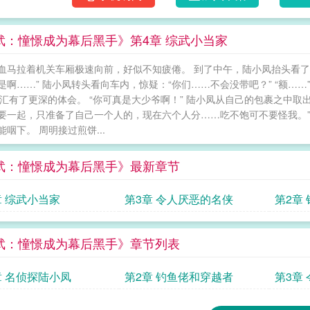
武：憧憬成为幕后黑手》第4章 综武小当家
血马拉着机关车厢极速向前，好似不知疲倦。 到了中午，陆小凤抬头看了一
 “是啊……” 陆小凤转头看向车内，惊疑：“你们……不会没带吧？” “额…
词汇有了更深的体会。 “你可真是大少爷啊！” 陆小凤从自己的包裹之中
要一起，只准备了自己一个人的，现在六个人分……吃不饱可不要怪我。”
能咽下。 周明接过煎饼...
武：憧憬成为幕后黑手》最新章节
章 综武小当家
第3章 令人厌恶的名侠
第2章
武：憧憬成为幕后黑手》章节列表
章 名侦探陆小凤
第2章 钓鱼佬和穿越者
第3章