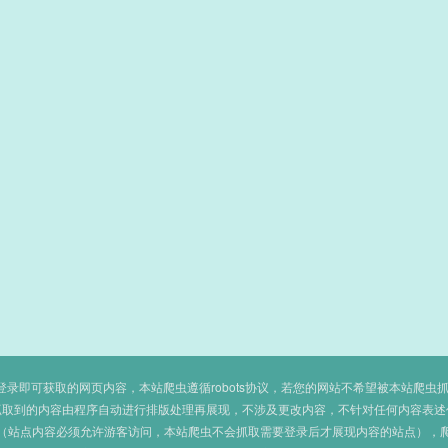
即可获取的网页内容，本站爬虫遵循robots协议，若您的网站不希望被本站爬虫抓取，可
抓取到的内容由程序自动进行排版处理再展现，不涉及更改内容，不针对任何内容表述
（站点内容必须允许游客访问，本站爬虫不会抓取需要登录后才展现内容的站点），