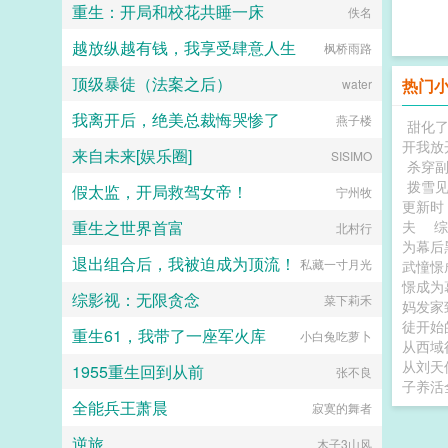
热追捧！谁都想知道主播是谁！可没
重生：开局和校花共睡一床
佚名
卫攻x狠戾变态王爷受被王爷一个巴
扑倒贺南章，让他乖乖给自己当靠
虫能找到。直到有一天向来准时的主
掌扇爽了。■古耽误我秦楼约高冷闷
山。贺南章反对包办婚姻，从你我做
播发了停播通知卷入胡蜂族大战，星
越放纵越有钱，我享受肆意人生
枫桥雨路
骚大将军x骄扬富贵小少爷被老婆倒
起！冯橖有人包办还不好吗？再说了
网不稳定，停更。守着直播开播的百
追又放弃，将军等会，小祖宗哎！■
违背妇女意愿是犯法的，我就要嫁给
万雌虫？？？悄悄潜水追更的双方统
顶级暴徒（法案之后）
热门
water
东幻众神审判日疯批大佬x高冷之花
你！贺南章说的什么胡话！多年后贺
领停战！紧急停战！先把老师送出
为神清路的蓝星5s指挥长军官权昼，
南章你不是说要给嫁给我吗？冯橖我
去！！内战可以输，单身雌虫梦之信
我离开后，绝美总裁悔哭惨了
燕子楼
遇到一个顶级疯批罪犯。想杀我？试
说胡话的！贺南章直接把人扛到婚礼
甜化
仰不能死！！早在发出通知前，时寸
试接吻吗？■现耽第13个治疗师狂躁
现场我当真了！...
瑾就已脱离危险。谁能想原作者笔力
开我放
来自未来[娱乐圈]
SISIMO
失眠的霸总，被手段高超的pua心理
驾驭不住的狂气拽比受，私底下其实
杀穿
治疗师狠狠拿捏。老婆把我的精神病
爱追狗血故事，还悄悄成为他的榜
拨雪
假太监，开局救驾女帝！
宁州牧
治成了恋爱脑...
一，网恋上头愿意直冲战区救cp这会
更新时
酷哥脸上带血，眼神阴桀，神情恐怖
重生之世界首富
夫
综
北村行
骇人。可那双搂着雄虫的手正不停发
为幕
抖，动作局促又紧又勒，时寸瑾被抱
退出组合后，我被迫成为顶流！
私藏一寸月光
武憧憬
得不舒服挣了一下。阿努什卡立刻单
憬成为幕
膝跪下小心牵住他的手，有点语无伦
综影视：无限贪念
菜下莉禾
妈发家
次的颤抖道…不，别怕，对不起，我
马上使用抑制剂。时寸瑾没忍住，摸
徒开始
重生61，我带了一座军火库
小白兔吃萝卜
了摸他的金发。1主攻时寸瑾x阿努什
从西域
卡，锁死禁止拆逆。2文中所有情节
从刘天
1955重生回到从前
张不良
发展均为推动剧情而服务，星际虫族
子养活
属于幻想架空题材，请勿脱离剧情讨
全能兵王萧晨
寂寞的舞者
论，请勿带入现实，请勿混淆现实与
虚拟小说的界限，网络小说请勿上纲
逆旅
木子3山风