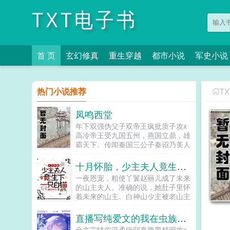
TXT电子书
首 页
玄幻修真
重生穿越
都市小说
军史小说
热门小说推荐
T
凤鸣西堂
年下双强伪父子双帝王疯批质子攻x
高冷帝王受九国五州，燕国立鼎，雄
霸天下。传闻秦国三公子秦诏乃美人
之子，最不得宠。秦国式微，为表忠
心，便将他送去燕国作质子。几渡春
十月怀胎，少主夫人竟生下一只白猫
秋，万里霜寒。秦诏乖顺，颇得燕王
一夜恩宠，粗使丫鬟赵丽儿成了未来
宠溺，于及冠年放他归去。哪知三个
的山主夫人。准确的说，她肚子里怀
月后，他竟扫平障碍，弑父即位。自
着未来的山主。白神山少主被老山主
此后狼子野心，昭然若揭三载风云变
下药，她好心搀扶，结果少主恩将仇
幻，他荡平七国，强灭五州，将河山
报拿她当解药。一个月后，赵丽儿被
直播写纯爱文的我在虫族封神
归化为一，却将精兵对准燕国。强破
诊出了喜脉。山主大喜过望，告诉她
宫门之日，未杀一名俘虏，未夺半只
全文完结假温柔病弱真腹黑精明攻x