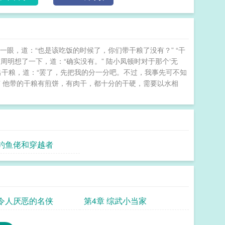
眼，道：“也是该吃饭的时候了，你们带干粮了没有？” “干
…”周明想了一下，道：“确实没有。” 陆小凤顿时对于那个‘无
取出干粮，道：“罢了，先把我的分一分吧。不过，我事先可不知
 他带的干粮有煎饼，有肉干，都十分的干硬，需要以水相
 钓鱼佬和穿越者
 令人厌恶的名侠
第4章 综武小当家