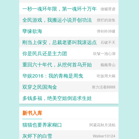
一秒一魂环年限，第一魂环十万年
做贼肾虚
全民游戏，我搬运小说开创功法
摆烂的游鱼
孽缘欲海
弹剑吟诗啸
刚当上保安，总裁老婆叫我滚远点
石破不天
你是民兵还是主力团
吹皱一池心湖
重回六十年代，从挖何首乌开始
巍巍青山
华娱2016：我的青梅是周曳
吃饭用大碗
双穿之民国淘金
努力活着8888
多钱多福，绝美空姐倒追求生娃
麻辣酸菜水煮鱼
新书入库
猫猫也要养家糊口
阿葳花秋月清柏
灰烬下的白雪
Walker10124