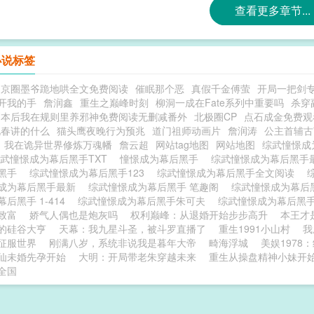
查看更多章节...
小说标签
了京圈墨爷跪地哄全文免费阅读
催眠那个恶
真假千金傅萤
开局一把剑
开我的手
詹润鑫
重生之巅峰时刻
柳洞一成在Fate系列中重要吗
杀穿
副本后我在规则里养邪神免费阅读无删减番外
北极圈CP
点石成金免费观
见春讲的什么
猫头鹰夜晚行为预兆
道门祖师动画片
詹润涛
公主首辅古
我在诡异世界修炼万魂幡
詹云超
网站tag地图
网站地图
综武憧憬成
武憧憬成为幕后黑手TXT
憧憬成为幕后黑手
综武憧憬成为幕后黑手
后黑手
综武憧憬成为幕后黑手123
综武憧憬成为幕后黑手全文阅读
成为幕后黑手最新
综武憧憬成为幕后黑手 笔趣阁
综武憧憬成为幕后
后黑手 1-414
综武憧憬成为幕后黑手朱可夫
综武憧憬成为幕后黑手(
致富
娇气人偶也是炮灰吗
权利巅峰：从退婚开始步步高升
本王才
的硅谷大亨
天幕：我九星斗圣，被斗罗直播了
重生1991小山村
我
征服世界
刚满八岁，系统非说我是暮年大帝
畸海浮城
美娱1978
仙未婚先孕开始
大明：开局带老朱穿越未来
重生从操盘精神小妹开
全国