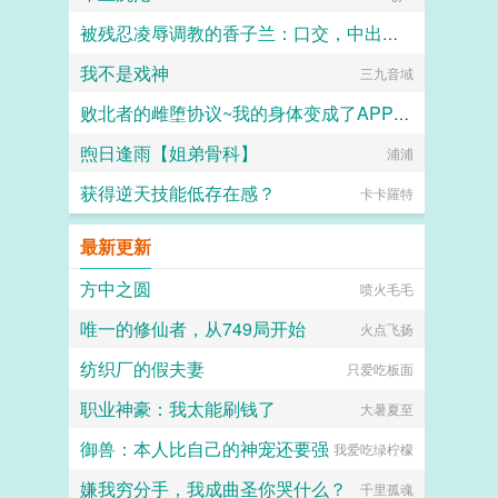
被残忍凌辱调教的香子兰：口交，中出，足交，肛交，直至彻底堕落成发情母猫~
我不是戏神
通痴道人
三九音域
败北者的雌堕协议~我的身体变成了APP支配的雌肉玩具~
煦日逢雨【姐弟骨科】
小怪兽
浦浦
获得逆天技能低存在感？
卡卡羅特
最新更新
方中之圆
喷火毛毛
唯一的修仙者，从749局开始
火点飞扬
纺织厂的假夫妻
只爱吃板面
职业神豪：我太能刷钱了
大暑夏至
御兽：本人比自己的神宠还要强
我爱吃绿柠檬
嫌我穷分手，我成曲圣你哭什么？
千里孤魂