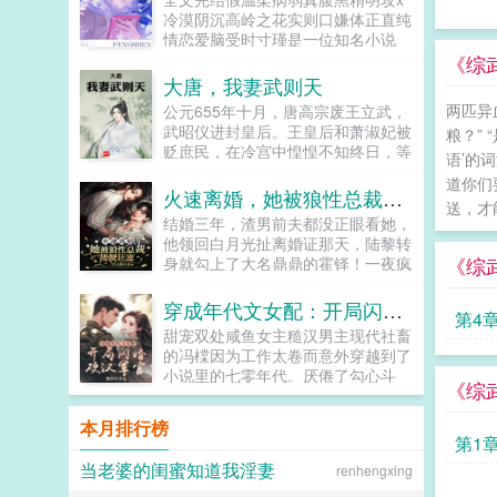
生下孩子，不论男女，她都是少主夫
鸡犬。燕王端坐，临视睥睨，不怒而
冷漠阴沉高岭之花实则口嫌体正直纯
人。十个月后，她生下一只白猫？就
自威。二人对上视线，促狭中带着几
情恋爱脑受时寸瑾是一位知名小说
在她打算抱着小猫跑路的时候，少主
分挑衅，金阶玉殿便生了寒。那凤目
家。谈完大项目当晚，他眼一闭一
《综
破门而入，直接抢走了小猫。山主看
微眯，仍循着旧日称呼，质问声凛
睁，穿书变成一只废物雄虫。时寸
大唐，我妻武则天
到白猫，更是涕泪聚下，他大手一
冽，吾儿，如今可要杀了寡人？秦诏
瑾？原著烂尾，HE转BE。必须要掰
挥，少主夫人喜得麟儿，全山上下统
两匹异
公元655年十月，唐高宗废王立武，
俯身，骤然折膝跪了下去往日隐忍换
正剧情，穿书系统才放他回去，偏偏
统有赏。看着有些癫狂的父子俩，赵
武昭仪进封皇后。王皇后和萧淑妃被
作桀骜，锋锐眉眼经年淬炼，越发显
粮？”
系统虚弱到休眠，时寸瑾穿越当晚差
丽儿闭上眼睛。完了，他们都疯
贬庶民，在冷宫中惶惶不知终日，等
得狠厉，但唇角柔情却化作了一抹
点落地成盒。低配天崩开局，死了
语’的
了。...
待她们的是与人彘齐名的骨醉刑罚。
笑，未免舍不得。哦？宫城十里，凤
算…算个屁！我刚谈完的大项目！比
道你们
长孙无忌退居幕后，仍不死心，与关
冠霞帔，金银珠玉贯满箱，另有玺印
火速离婚，她被狼性总裁搂腰狂宠
起救剧情，还是先想想怎么救自己
送，才
陇贵族们暗中筹谋，寻求废掉武则天
一枚，权作信礼。儿臣秦诏笑的璀
吧！时寸瑾融合记忆发现虫族世界文
结婚三年，渣男前夫都没正眼看她，
皇后之位。许敬宗李义府等拥武派官
璨，忽又改了口，朕，是来迎娶您回
化贫瘠，干脆捡起老本行连夜在星网
他领回白月光扯离婚证那天，陆黎转
员摩拳擦掌，准备凭拥立皇后之功，
家的。前期日常卖惨求宠博取父王怜
直播写文，开播名字上去就是一个经
《综
身就勾上了大名鼎鼎的霍铎！一夜疯
入阁宰事，封侯拜相。一场突如其来
爱的质子攻x每天外冷内热宠溺带娃
久不衰震惊体室友老是穿得很厚，有
狂后，男人看着她低笑陆小姐，不打
的头疾，让唐高宗李治陷入昏迷，当
的后爹受后期装乖假寐豺狼帝王攻x
天回去早，意外发现他竟然有尾勾？
算负责？陆黎转身不认人，他霍铎怎
穿成年代文女配：开局闪婚硬汉军官
他重新醒来时，大唐所有人的命运，
高冷美强囚凤帝王受食用注意■时代
第4
路过雌虫等等？路过雌虫什么？无数
么会缺女人！本以为不会再有交集，
都将发生改变。...
架春秋平行时期，称呼及势力地图有
甜宠双处咸鱼女主糙汉男主现代社畜
虫震惊点进这个直播间直到下播都没
可被他彻底缠上。某天他抵她在墙陆
私设。双方无任何亲缘关系，质子到
的冯橖因为工作太卷而意外穿越到了
人走。新号开播当晚，空降top榜！
小姐，咱俩床上挺搭的，霍太太的位
他国后，称国君为父王。■端水互宠
小说里的七零年代。厌倦了勾心斗
时寸瑾一战爆火，纯爱战神席卷糙汉
子考虑一下？众人都以为霍铎玩玩而
《综
相爱相杀年龄差7岁年下强强身心
角，为钱拼命的日子的她决心抱住未
虫族世界观！越来越多雌虫蹲守直播
已，就连陆黎都没当真。后来热搜爆
1v1欢迎收藏作者鞠躬jpg其他预收
婚夫贺南章的粗大腿，好从此过生躺
间，嘲讽蔑视直说不可能有雄虫阁下
了图，陆黎切菜划破了手，男人红着
本月排行榜
（作者广告位3啵啵）■古耽戎马踏
平摆烂的人生。毕竟这位未婚夫不久
会这样！然后耿直打赏。继室友后，
第1
眼圈抱起她乖，以后这些我来干...
秋棠心狠手辣权臣攻x老谋深算谋士
后将会成为书中最强大佬。谁知大佬
主播又推出同事医生…等系列纯爱狗
当老婆的闺蜜知道我淫妻
renhengxing
受权臣技能之伺候娇生惯养的公子哥
不开窍，一心想跟她解除婚约。从此
血小说令这群单身寡雌欲罢不能！狂
儿。■古耽照我满怀冰雪忠犬糙汉暗
冯橖的人生信条又多了一样，那就是