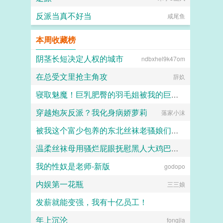
上线。3别在本文评论区提及其他作
者的文，也别在其他作者评论区提及
反派当真不好当
咸尾鱼
本文，尊重他人创作成果。4评论区
请友好交流，和平讨论，禁止人身攻
击，请尽量别写带颜色的段子，走进
本周收藏榜
评论区遍地裤子实在太过超前。6吵
架伤财运，祝大家恭喜发财。专栏预
阴茎长短决定人权的城市
ndbxhel9k47om
收非传统求爱法则求收藏...
在总受文里抢主角攻
辞奺
寝取魅魔！巨乳肥臀的羽毛姐被我的巨棒寝取干出阿黑颜
穿越炮灰反派？我化身病娇萝莉
Koisheep
落家小沫
被我这个富少包养的东北丝袜老骚娘们（无绿改）
温柔丝袜母用骚烂屁眼抚慰黑人大鸡巴的淫乱群交摄影记录
超能逗士
我的性奴是老师-新版
godopo
佚名
内娱第一花瓶
三三娘
发薪就能变强，我有十亿员工！
年上沉沦
今月曾经照古河
fongjia