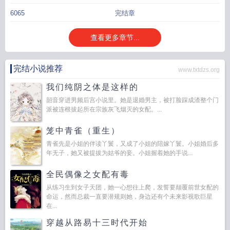
6065
完结章
查看更多章节...
完结小说推荐
www.txtdzs.org
我们纯阴之体是这样的
韶音穿进男频后宫小说里。她是退婚男主，被打脸踩成渣整个门
派被连根拔起所在宗族灰飞烟灭的女配。...
笼中青雀（重生）
青雀先是小姐的伴读丫鬟，又成了小姐的陪嫁丫鬟。小姐婚后多
年无子，她又被提拔为姑爷的妾。小姐握着她的手说...
全民偶像之女配有毒
从练习生到女子天团，她一心想往上爬，发誓要颠覆前世女配的
命运，然而总裁一直要潜规则她，身边还有个未来影视歌巨星
在...
穿越从路易十三时代开始