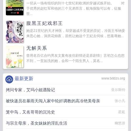
一切从一场有组织的到十七世纪初欧洲的穿越试炼开始。 对
于优秀的赵红军和他的三个兄弟而言，航海探险可以有，征服
世...
腹黑王妃戏邪王
她是21世纪的天才神医，却穿越成不受宠的弃妃，冷面王爷纳妾
来恶心她，洞房花烛夜，居然让她这个王妃去伺候，想羞辱她...
无解关系
曾用名百亿合约男友文案有改但剧情还是原剧情］言初怎么也想
不到，一贫如洗的她，会和一个陌生男人，莫名...
最新更新
www.txtdzs.org
拷问专家，艾玛小姐遇险记
亚尔斯特
被快递员在暴雨天闯入家中轮奸调教的高冷绝美母亲
张小凡
笼中鸟，又名哥哥的沉沦史
星延
与宗主母亲，圣女妹妹的淫乱生活
幽悠游