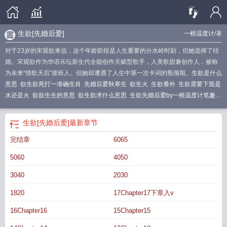
生欲[先婚后爱]
一根温度计
/著
对于23岁的宋观欲来说，这个年龄阶段是人生重要的分水岭时刻，但她选择了结
婚。宋观欲作为华语乐坛新生代全能创作天赋型歌手，人美歌甜兼创作人，被称
为未来“情歌天后”接班人。但她却遭遇了人生中第一次卡词的瓶颈期。
生欲是什么
意思
欲生欲死打一准确生肖
先婚后爱秋寒生
欲生火
生欲番外
生欲需要下面是
水还是火
欲欲生生的意思
欲生欲求什么意思
生欲先婚后爱by一根温度计笔趣阁
TXT
生欲先婚后爱一根温度计
生欲绝
欲生是什么意思
生欲先婚后爱全文番
外
先婚后爱by秋寒生
生欲是什么
欲生欲死是暗示什么
生欲TXT
欲生心的
生
生欲[先婚后爱]
最新章节
欲的意思
欲后生香原型人物简介
生欲与狎是什么意思
生欲先婚后爱txt百度
完结章
6065
5060
4050
3040
2030
1820
17Chapter17下章入v
16Chapter16
15Chapter15