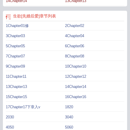
14Chapter14
13Chapter13
生欲[先婚后爱]
章节列表
1Chapter01修
2Chapter02
3Chapter03
4Chapter04
5Chapter05
6Chapter06
7Chapter07
8Chapter08
9Chapter09
10Chapter10
11Chapter11
12Chapter12
13Chapter13
14Chapter14
15Chapter15
16Chapter16
17Chapter17下章入v
1820
2030
3040
4050
5060