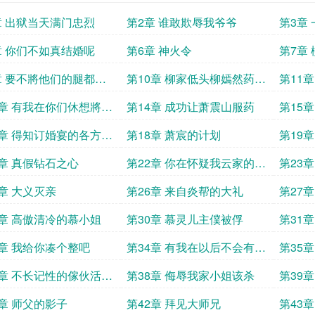
章 出狱当天满门忠烈
第2章 谁敢欺辱我爷爷
第3章
章 你们不如真结婚呢
第6章 神火令
第7章
章 要不將他们的腿都废
第10章 柳家低头柳嫣然药效
第11
发作
3章 有我在你们休想將他
第14章 成功让萧震山服药
第15
7章 得知订婚宴的各方反
第18章 萧宸的计划
第19
1章 真假钻石之心
第22章 你在怀疑我云家的实
第23章
力
5章 大义灭亲
第26章 来自炎帮的大礼
第27
9章 高傲清冷的慕小姐
第30章 慕灵儿主僕被俘
第31
3章 我给你凑个整吧
第34章 有我在以后不会有人
第35
欺负你了
7章 不长记性的傢伙活该
第38章 侮辱我家小姐该杀
第39章
1章 师父的影子
第42章 拜见大师兄
第43