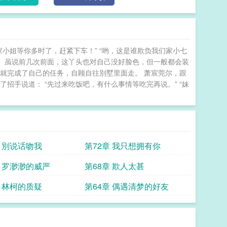
小姐等你多时了，赶紧下车！” “哟，这是谁欺负我们家小七
大。 虽说前几次前面，这丫头也对自己没好脸色，但一般都会装
就完成了自己的任务，自顾自往別墅里面走。 萧宸莞尔，跟
招手说道： “先过来吃饭吧，有什么事情等吃完再说。” “妹
章 別说话吻我
第72章 我只想拥有你
章 罗渺渺的威严
第68章 欺人太甚
章 林柯的质疑
第64章 偶遇清梦的好友