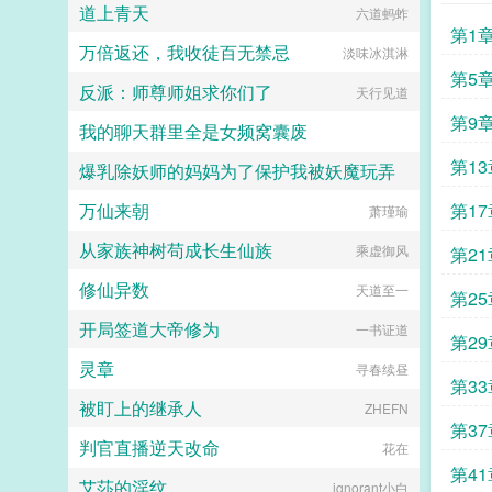
道上青天
六道蚂蚱
个。哦，我知道，就是跟蝙蝠侠大战
第1
那个是吧。对对对，就是他。我看
万倍返还，我收徒百无禁忌
淡味冰淇淋
过，打着打着，还有神奇女侠，小丑
女，猫女啊啥的，都来了。但没看见
第5
反派：师尊师姐求你们了
天行见道
穿裤衩啊！等会儿？柱哥，你看的是
正经超人不？...
第9
我的聊天群里全是女频窝囊废
了吧
第1
爆乳除妖师的妈妈为了保护我被妖魔玩弄
前世造孽今生写书
带走
万仙来朝
第1
心心念念
萧瑾瑜
从家族神树苟成长生仙族
应
乘虚御风
第2
修仙异数
天道至一
第2
开局签道大帝修为
一书证道
第2
灵章
寻春续昼
第3
被盯上的继承人
ZHEFN
第3
判官直播逆天改命
花在
被打
第4
艾莎的淫纹
ignorant小白