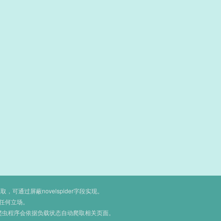
通过屏蔽novelspider字段实现。
任何立场。
爬虫程序会依据负载状态自动爬取相关页面。