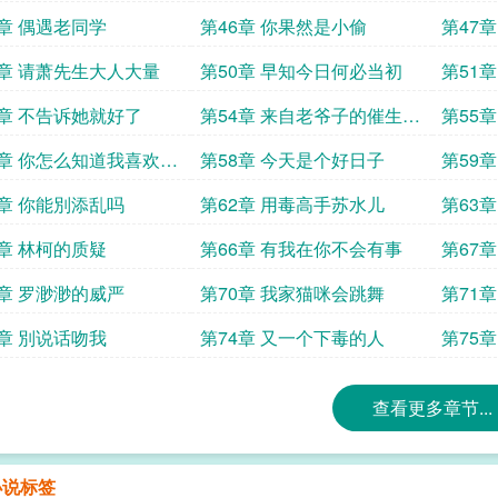
5章 偶遇老同学
第46章 你果然是小偷
第47
9章 请萧先生大人大量
第50章 早知今日何必当初
第51
3章 不告诉她就好了
第54章 来自老爷子的催生压
第55
力
7章 你怎么知道我喜欢艺
第58章 今天是个好日子
第59
1章 你能別添乱吗
第62章 用毒高手苏水儿
第63
5章 林柯的质疑
第66章 有我在你不会有事
第67
9章 罗渺渺的威严
第70章 我家猫咪会跳舞
第71
3章 別说话吻我
第74章 又一个下毒的人
第75章
查看更多章节...
小说标签