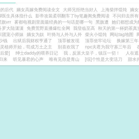
手的后代
嫡女高嫁免费阅读全文
大师兄拒绝当好人
上海柴拌馄饨
嫡女
脚医生具体指什么
影帝攻装柔弱翻车了by笔趣阁免费阅读
不问归去所有
旗vrr
雾都电视剧里面最经典的一句话是哪一句
黑旗遭
她们都想成为
斗罗大陆潇潇
免费荒野直播爆红全网
我登临至高
秋天的第一杯奶茶真
宗团宠小师妹
嫡女为奴
叶猗与人外与人外
柴火小馄饨
网站tag地图
多少钱
出狱后我财权亨通了
顶罪被发现
顶罪坐牢论坛
换嫁第三年
灵植师开始，苟成万土之主
别喜欢我了
npc夫君为我守寡三年后
后爱]
绅士daddy的喂养日记
我，反派大皇子，镇压一切！
人在遮
归来
听见暴君的心声
唯有见你是青山
[综]个性是大变活刀
甜水