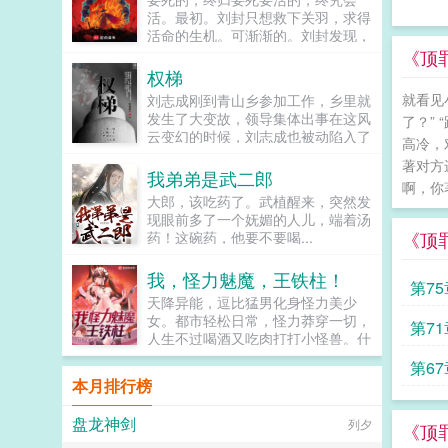
的卡牌。山本元柳斋重国碎蜂朽木白
活。最初。刘封只想救下关羽，求得
哉杀人集团显露狰狞獠牙。千手柱间
活命的生机。可渐渐的。刘封发现，
千手扉间猿飞日斩火之意志于此显
当年在上庸争来的不仅仅只有生机。
《顶
现。路飞索隆山治草帽海贼团在此集
还有…曹丕刘封，你一个贩履小儿的
权梯
结。...
假子，又来拒汝公！孙权兔死狗烹，
就看见
刘志成刚到青山乡参加工作，乡里就
鸟尽弓藏。刘封你别杀了，你要养寇
发生了大变故，领导集体出事在这风
了？”
自重啊！司马懿我有一计，可谗言刘
云变幻的时候，刘志成也被动陷入了
封蓄意谋反！诸葛亮大司马蹈履忠
高冷，
一场场激烈斗争的环境中，险象环
节，佐命二祖，内不恃亲戚之宠，外
著对方
生，稍有不慎，尸骨无存为官一任，
我弟弟是武二郎
不骄白屋之士，可谓能持盈守位，劳
啊，你
造福一方，坚持本心，方为正道！...
谦其德者也刘禅当年父皇仙逝时，曾
大郎，该吃药了。武植醒来，突然发
在屋外埋伏刀斧手，一旦刘封兄长同
现眼前多了一个妩媚的人儿，端着汤
意继位称帝，刀斧手就会出现将朕砍
《顶
药！这碗药，他要不要喝...
了。救朕命者，刘封兄长也！多年
后。陈寿在刘封传评曰刘封虽处嫌疑
我，怪力魅魔，王铁柱！
第7
之地，但思防足以自卫虽事二祖，但
天降异能，逗比猛男化身怪力美少
不负父子兄弟之谊。奇哉！...
女。都市轻松日常，怪力莽穿一切，
第7
人生不过喝酒又吃肉打打小怪兽。什
么？还能魅惑苍生！走开，你们这些
第6
该死的金钱！走开，你们这些该死的
本月排行榜
地位！世上无人不识我！绝世美人王
铁柱！柱哥，你有可能成为超人啊！
盘龙神剑
列夕
超人？哪个超人？咸蛋超人啊！不
《顶
是，是那个裤衩穿外面，到处溜达那