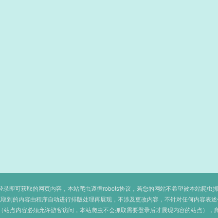
即可获取的网页内容，本站爬虫遵循robots协议，若您的网站不希望被本站爬虫抓取，可
抓取到的内容由程序自动进行排版处理再展现，不涉及更改内容，不针对任何内容表述
（站点内容必须允许游客访问，本站爬虫不会抓取需要登录后才展现内容的站点），