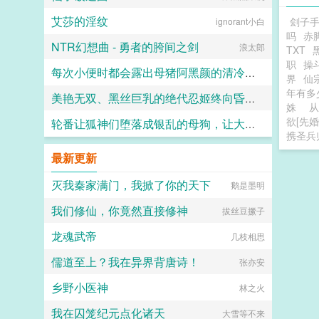
艾莎的淫纹
刽子
ignorant小白
吗
赤
NTR幻想曲 - 勇者的胯间之剑
浪太郎
TXT
黑
职
操
每次小便时都会露出母猪阿黑颜的清冷仙母
界
仙
年有
美艳无双、黑丝巨乳的绝代忍姬终向昏君献上蜜牝甘承雨露
小鹿斑比
姝
从
欲[先婚
轮番让狐神们堕落成银乱的母狗，让大家全都沦陷成喜欢被信徒群奸的淫神吧～
炽热的余烬
携圣兵
竹子
最新更新
灭我秦家满门，我掀了你的天下
鹅是墨明
我们修仙，你竟然直接修神
拔丝豆撅子
龙魂武帝
几枝相思
儒道至上？我在异界背唐诗！
张亦安
乡野小医神
林之火
我在囚笼纪元点化诸天
大雪等不来