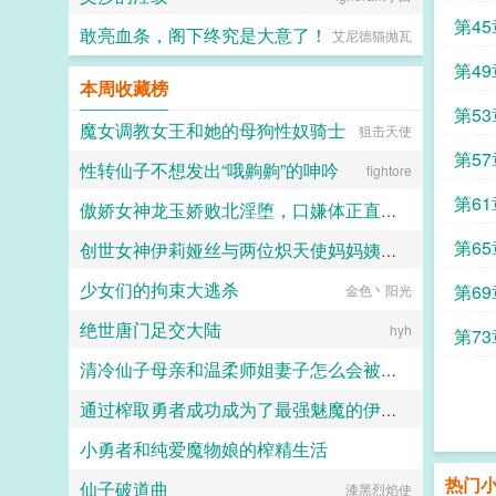
第4
敢亮血条，阁下终究是大意了！
艾尼德猫抛瓦
第4
本周收藏榜
第5
魔女调教女王和她的母狗性奴骑士
狙击天使
第5
性转仙子不想发出“哦齁齁”的呻吟
fightore
术
第6
傲娇女神龙玉娇败北淫堕，口嫌体正直的沦为共生体的俘虏苗床
第6
创世女神伊莉娅丝与两位炽天使妈妈姨妈一起输给勇者的肉棒，神国沦陷成为新神王的永世肉便器
清酒
少女们的拘束大逃杀
第6
愛と税のために
金色丶阳光
绝世唐门足交大陆
hyh
第7
清冷仙子母亲和温柔师姐妻子怎么会被养马的妖族杂种肏的只会“齁哦哦”的母马肉便器
通过榨取勇者成功成为了最强魅魔的伊丽丝
山山月339
小勇者和纯爱魔物娘的榨精生活
lgcloveself
热门
仙子破道曲
用户7843743880
漆黑烈焰使