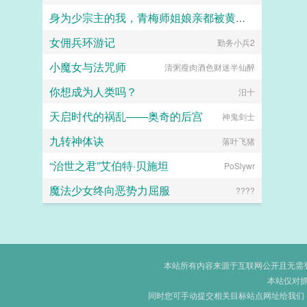
身为少宗主的我，青梅师姐娘亲都被黄毛牛走了
女佣兵环游记
江南大刀2012
勤务小兵2
小魔女与法咒师
清粥瘦肉酒色财迷半仙醉
你想成为人类吗？
汨十
天启时代的祸乱——奥奇的后宫
神鬼剑士
九转神体诀
落叶飞猪
“治世之君”艾伯特·贝施坦
PoSlywr
魔法少女终向恶势力屈服
????
本站所有内容来源于互联网公开且无需登录
本站仅对
同时您可手动提交相关目标站点网址给我们