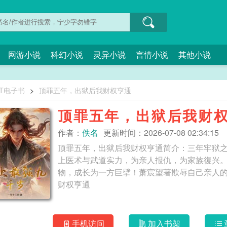
网游小说
科幻小说
灵异小说
言情小说
其他小说
XT电子书
>
顶罪五年，出狱后我财权亨通
顶罪五年，出狱后我财
作者：
佚名
更新时间：2026-07-08 02:34:15
顶罪五年，出狱后我财权亨通简介：三年牢狱
上医术与武道实力，为亲人报仇，为家族復兴
物，成长为一方巨擘！萧宸望著欺辱自己亲人的仇敌，不屑
财权亨通
手机访问
加入书架