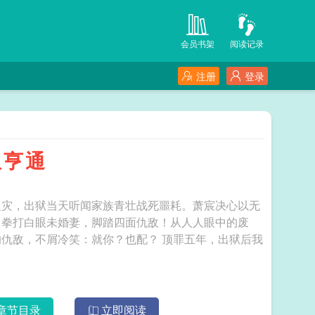
会员书架
阅读记录
注册
登录
权亨通
之灾，出狱当天听闻家族青壮战死噩耗。萧宸决心以无
。拳打白眼未婚妻，脚踏四面仇敌！从人人眼中的废
冷笑：就你？也配？ 顶罪五年，出狱后我
章节目录
立即阅读