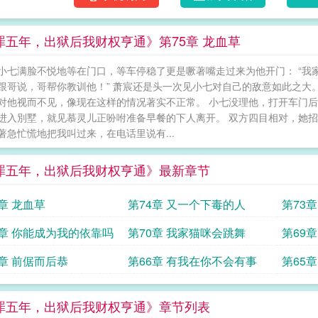
罪五年，出狱后我财权亨通》第75章 龙血草
小七满脸不悦地等在门口，等车停稳了更是噘著嘴走过来为他开门： “我家
 “跟哥说，哥帮你教训他！” 萧宸还是头一次见小七对自己的敌意如此之
对他视而不见，像现在这样的情况著实不正常。 小七没理他，打开车门后
进入別墅，就见慕灵儿正吩咐准备早餐的下人离开。 双方四目相对，她招了
著急忙慌地把我叫过来，在电话里说有...
罪五年，出狱后我财权亨通》最新章节
5章 龙血草
第74章 又一个下毒的人
第73
1章 你能成为我的依靠吗
第70章 我家猫咪会跳舞
第69
7章 前倨而后恭
第66章 有我在你不会有事
第65
罪五年，出狱后我财权亨通》章节列表