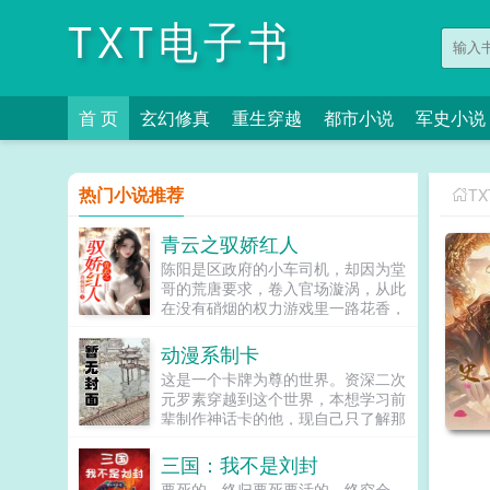
TXT电子书
首 页
玄幻修真
重生穿越
都市小说
军史小说
热门小说推荐
T
青云之驭娇红人
陈阳是区政府的小车司机，却因为堂
哥的荒唐要求，卷入官场漩涡，从此
在没有硝烟的权力游戏里一路花香，
平步青云。...
动漫系制卡
这是一个卡牌为尊的世界。资深二次
元罗素穿越到这个世界，本想学习前
辈制作神话卡的他，现自己只了解那
些耳熟能详的大神，只能打消这个心
思。无奈之下，他只能运用前世的知
三国：我不是刘封
识（番剧）储备，开始打造属于自己
要死的，终归要死要活的，终究会