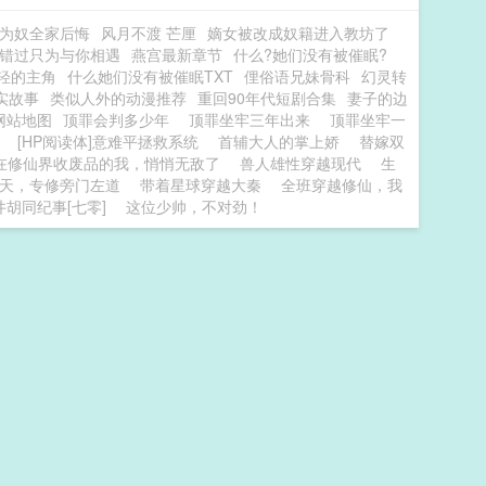
为奴全家后悔
风月不渡 芒厘
嫡女被改成奴籍进入教坊了
错过只为与你相遇
燕宫最新章节
什么?她们没有被催眠?
轻的主角
什么她们没有被催眠TXT
俚俗语兄妹骨科
幻灵转
实故事
类似人外的动漫推荐
重回90年代短剧合集
妻子的边
网站地图
顶罪会判多少年
顶罪坐牢三年出来
顶罪坐牢一
[HP阅读体]意难平拯救系统
首辅大人的掌上娇
替嫁双
在修仙界收废品的我，悄悄无敌了
兽人雄性穿越现代
生
天，专修旁门左道
带着星球穿越大秦
全班穿越修仙，我
井胡同纪事[七零]
这位少帅，不对劲！