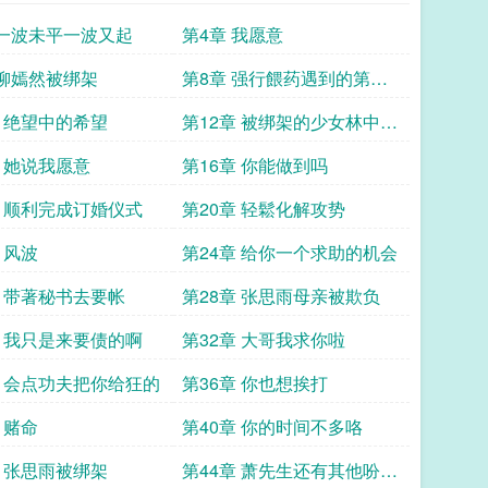
 一波未平一波又起
第4章 我愿意
 柳嫣然被绑架
第8章 强行餵药遇到的第一
个古武者
章 绝望中的希望
第12章 被绑架的少女林中黑
影
章 她说我愿意
第16章 你能做到吗
章 顺利完成订婚仪式
第20章 轻鬆化解攻势
 风波
第24章 给你一个求助的机会
章 带著秘书去要帐
第28章 张思雨母亲被欺负
章 我只是来要债的啊
第32章 大哥我求你啦
章 会点功夫把你给狂的
第36章 你也想挨打
 赌命
第40章 你的时间不多咯
章 张思雨被绑架
第44章 萧先生还有其他吩咐