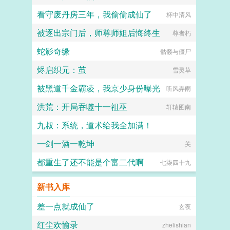
看守废丹房三年，我偷偷成仙了
杯中清风
被逐出宗门后，师尊师姐后悔终生
尊者朽
蛇影奇缘
骷髅与僵尸
烬启织元：茧
雪灵草
被黑道千金霸凌，我京少身份曝光
听风弄雨
洪荒：开局吞噬十一祖巫
轩辕图南
九叔：系统，道术给我全加满！
一剑一酒一乾坤
鸡哥的自我救赎
关
都重生了还不能是个富二代啊
七柒四十九
新书入库
差一点就成仙了
玄夜
红尘欢愉录
zhelishian