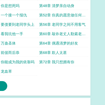
吗
章 你是想死吗
第48章 清梦亲自动身
章 一个接一个报仇
第52章 你真的愿意做任何事
情
章 要债要到老同学头上
第56章 老同学之间不用客气
章 看我坑他一手
第60章 敲诈老丈人勒索老同
学
章 万蛊圣体
第64章 偶遇清梦的好友
章 前倨而后恭
第68章 欺人太甚
章 你能成为我的依靠吗
第72章 我只想拥有你
 龙血草