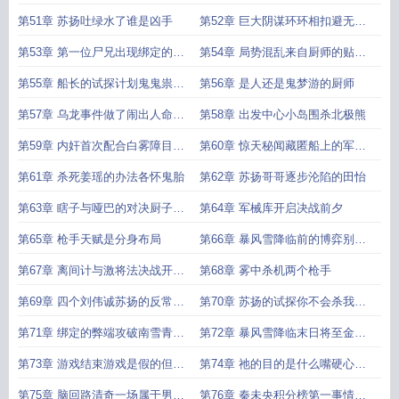
猜疑
即将来临
第51章 苏扬吐绿水了谁是凶手
第52章 巨大阴谋环环相扣避无可
避
第53章 第一位尸兄出现绑定的真
第54章 局势混乱来自厨师的贴心
相
小灶
第55章 船长的试探计划鬼鬼祟祟
第56章 是人还是鬼梦游的厨师
的枪手
第57章 乌龙事件做了闹出人命的
第58章 出发中心小岛围杀北极熊
事
第59章 内奸首次配合白雾障目显
第60章 惊天秘闻藏匿船上的军械
威手刃牧师
库
第61章 杀死姜瑶的办法各怀鬼胎
第62章 苏扬哥哥逐步沦陷的田怡
第63章 瞎子与哑巴的对决厨子的
第64章 军械库开启决战前夕
超绝神力
第65章 枪手天赋是分身布局
第66章 暴风雪降临前的博弈别藏
了出来吧
第67章 离间计与激将法决战开始
第68章 雾中杀机两个枪手
枪手现身
第69章 四个刘伟诚苏扬的反常举
第70章 苏扬的试探你不会杀我更
动
不敢杀我
第71章 绑定的弊端攻破南雪青的
第72章 暴风雪降临末日将至金刚
心理防线
不坏之身
第73章 游戏结束游戏是假的但爱
第74章 祂的目的是什么嘴硬心软
是真的
的女邻居
第75章 脑回路清奇一场属于男人
第76章 秦未央积分榜第一事情总