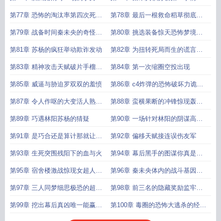
之间的较量
得往坏处想
第77章 恐怖的淘汰率第四次死亡
第78章 最后一根救命稻草彻底疯
游戏
狂
第79章 战备时间秦未央的奇怪举
第80章 挑选装备惊天恐怖梦境照
动
入现实
第81章 苏杨的疯狂举动欺诈发动
第82章 为扭转死局而生的谎言打
鸟开始
第83章 精神攻击天赋破片手榴弹
第84章 第一次缩圈空投出现
恐怖威力
第85章 威逼与胁迫罗双双的羞愤
第86章 c4炸弹的恐怖破坏力诡异
的熟妇
第87章 令人作呕的大变活人熟妇
第88章 蛮横果断的冲锋惊现轰炸
的真正目的
区
第89章 巧遇林阳苏杨的猜疑
第90章 一场针对林阳的阴谋高明
的猎人
第91章 是巧合还是算计那就让他
第92章 偏移天赋接连误伤友军
以身作饵
第93章 生死突围残阳下的血与火
第94章 幕后黑手的图谋你真是个
天才
第95章 宿舍楼激战惊现女超人你
第96章 秦未央体内的战斗基因梦
多久没洗澡了
魇再现
第97章 三人同梦细思极恐的超前
第98章 前三名的隐藏奖励监牢之
布局
外的世界
第99章 挖出幕后真凶唯一能赢的
第100章 毒圈的恐怖大逃杀的经典
希望
战术堵圈边