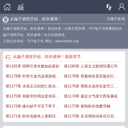
从骗子酒馆开始，欺诈诸神！
日暮不赏
/著
从骗子酒馆开始，欺诈诸神！是由作者：日暮不赏所著，TXT电子书免费提供从
骗子酒馆开始，欺诈诸神！全文在线阅读。
三秒记住本站：TXT电子书 网址：www.txtdzs.org
从骗子酒馆开始，欺诈诸神！
最新章节
第1181章 招商引资失败如此甚好
第1180章 人道主义赔偿恒通公司
第1179章 轩然大波为这场游戏划
第1178章 罪魁祸首是苏扬实行宵
上一个完美的句号
禁
第1177章 冰清玉洁别把仁慈当懦
第1176章 黑暗永远存在架空三大
弱
公司
第1175章 风险管控局这是你应得
第1174章 最近火气很大西装暴徒
的
第1173章 缘分妙不可言下辈子别
第1172章 复制欺诈指桑骂槐
再犯蠢
第1171章 欺诈也能杀人复制活人
第1170章 全员增加词条百分百成
天赋
功率