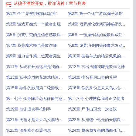
从骗子酒馆开始，欺诈诸神！
章节列表
第1章 全世界被绑架降临监牢
第2章 第一个死亡游戏骗子酒馆
第3章 游戏开始第一个败者出现
第4章 俄罗斯轮盘惩罚神秘消失的
牌
第5章 演戏讲究的是信念感欺诈天
第6章 一顿操作猛如虎欺诈成功获
赋发动
得新天赋
第7章 我是魔术师也是欺诈师
第8章 诡异消失的头颅魔术发动五
张有效牌无懈可击
第9章 通力合作第二位死者诞生
第10章 披着羊皮的狼云佩佩的天
赋
第11章 从现在开始这里是我的主
第12章 言出法随我即是欺诈之神
场
第13章 妖艳绽放的花游戏结束结
第14章 排名开启出去的希望
算奖励
第15章 欺诈的妙用第二轮游戏教
第16章 你的身份是呆呆鸟小心所
堂余晖开启
有人
第十七号 孤身阵营毫无价值与意义
第十八号 心理博弈我是正义使者
的贴脸
第19章 欺诈成功手枪到手
第20章 尸体出现第一次会议
第21章 周翰才是呆呆鸟投票结束
第22章 从指缝中钻走的天赐良机
败者驱逐
孙威你误我
第23章 深夜幽会劲爆信息
第24章 越来越复杂的局面孔飞雪