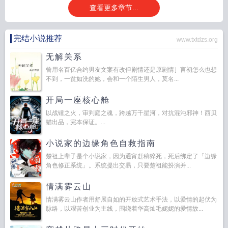
查看更多章节...
完结小说推荐
www.txtdzs.org
无解关系
曾用名百亿合约男友文案有改但剧情还是原剧情］言初怎么也想
不到，一贫如洗的她，会和一个陌生男人，莫名...
开局一座核心舱
以战锤之火，审判庭之魂，跨越万千星河，对抗混沌邪神！西贝
猫出品，完本保证。...
小说家的边缘角色自救指南
楚祖上辈子是个小说家，因为通宵赶稿猝死，死后绑定了「边缘
角色修正系统」。系统提出交易，只要楚祖能扮演并...
情满雾云山
情满雾云山作者用舒展自如的开放式艺术手法，以爱情的起伏为
脉络，以艰苦创业为主线，围绕着华高灿毛妮妮的爱情故...