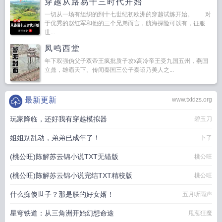
穿越从路易十三时代开始
一切从一场有组织的到十七世纪初欧洲的穿越试炼开始。 对
于优秀的赵红军和他的三个兄弟而言，航海探险可以有，征服
世...
凤鸣西堂
年下双强伪父子双帝王疯批质子攻x高冷帝王受九国五州，燕国
立鼎，雄霸天下。传闻秦国三公子秦诏乃美人之...
最新更新
www.txtdzs.org
玩家降临，还好我有穿越模拟器
碧玉刀
姐姐别乱动，弟弟已成年了！
卜了
(桃公旺)陈解苏云锦小说TXT无错版
桃公旺
(桃公旺)陈解苏云锦小说完结TXT精校版
桃公旺
什么痴傻世子？那是朕的好女婿！
五月听雨声
星穹铁道：从三角洲开始幻想命途
甩葱狂魔