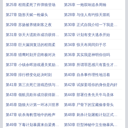
的诱惑
第25章 程雨柔死了炸弹狼登场
第26章 一炮双响追杀周翰
第27章 隐形天赋一枪爆头
第28章 与佳人有约惊天噩耗
第29章 苏扬被养猪刺客之夜
第30章 正式自我介绍一下我是专
业杀手
第31章 弥天大谎欺诈成功获得新
第32章 计划有变大逃杀开始
阵营身份
第33章 巨大漏洞复活的程雨柔
第34章 惊天布局同归于尽
第35章 猎鹰时刻开启终极对决
第36章 其实我是神明你信吗
第37章 小镇余晖游戏通关奖励结
第38章 所谓罪恶感只有畜生才配
算
活着
第39章 排行榜变化处决时刻
第40章 自杀事件理性地活着
第41章 第三次死亡游戏恐惧与饥
第42章 试探姜瑶你的身份是内奸
饿
第43章 领航员欺诈成功获得新天
第44章 部署任务先天牛马圣体
赋鹰眼
第45章 隐狼大计第一环冰川世界
第46章 尸骨下的宝藏偷拿骨头
第47章 砍杀海豹雪地中的枪声
第48章 刺杀计划屠船计划正式开
始
第49章 下毒计划暴露来自梁勇的
第50章 巨型神秘中立生物暴风雪