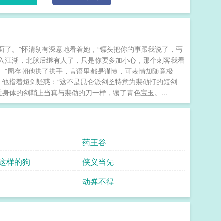
，你理理我，别整天冷着个脸，孩童见了你像撞了鬼似
没好气道：“谁说了要你的秘籍？你自己留着用吧。”周
给，这买卖不亏，赚了钱咱拿去闯荡江湖，摆平天下不
掉钱眼里了，打不过她只能宠着了，随她吧。——周存
面了。”怀清别有深意地看着她，“镖头把你的事跟我说了，丐
什么都好，就是穷了点；裴劭什么都好，就是冷了点——下一本写《二小姐她今天也在演》 关关难过
入江湖，北脉后继有人了，只是你要多加小心，那个刺客我看
心。”周存朝他拱了拱手，言语里都是谨慎，可表情却随意极
 他指着短剑疑惑：“这不是昆仑派剑圣特意为裴劭打的短剑
身体的剑鞘上当真与裴劭的刀一样，镶了青色宝玉。...
药王谷
这样的狗
侠义当先
动弹不得