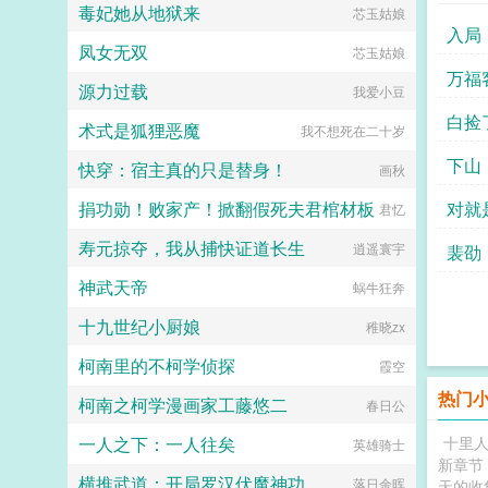
毒妃她从地狱来
芯玉姑娘
入局
凤女无双
芯玉姑娘
万福
源力过载
我爱小豆
白捡
术式是狐狸恶魔
我不想死在二十岁
下山
快穿：宿主真的只是替身！
画秋
捐功勋！败家产！掀翻假死夫君棺材板
对就
君忆
寿元掠夺，我从捕快证道长生
逍遥寰宇
裴劭
神武天帝
蜗牛狂奔
十九世纪小厨娘
稚晓zx
柯南里的不柯学侦探
霞空
热门
柯南之柯学漫画家工藤悠二
春日公
一人之下：一人往矣
十里
英雄骑士
新章节
横推武道：开局罗汉伏魔神功
落日余晖
天的收