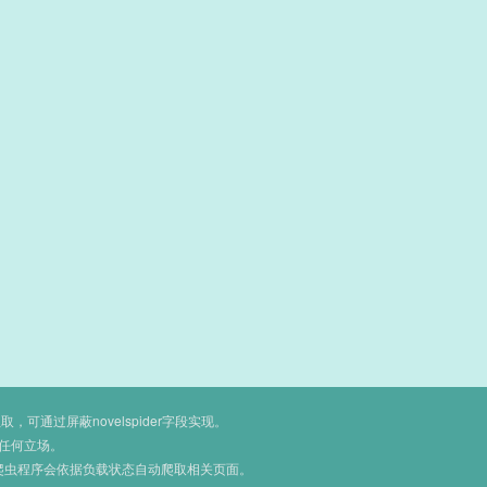
通过屏蔽novelspider字段实现。
任何立场。
爬虫程序会依据负载状态自动爬取相关页面。