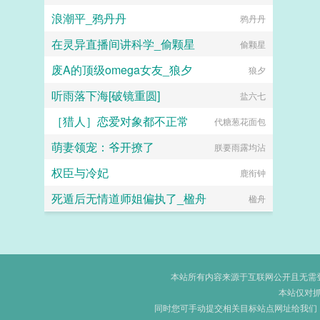
浪潮平_鸦丹丹
鸦丹丹
在灵异直播间讲科学_偷颗星
偷颗星
废A的顶级omega女友_狼夕
狼夕
听雨落下海[破镜重圆]
盐六七
［猎人］恋爱对象都不正常
代糖葱花面包
萌妻领宠：爷开撩了
朕要雨露均沾
权臣与冷妃
鹿衔钟
死遁后无情道师姐偏执了_楹舟
楹舟
本站所有内容来源于互联网公开且无需登录
本站仅对
同时您可手动提交相关目标站点网址给我们