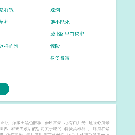
是有钱
送剑
草芥
她不能死
藏书阁里有秘密
这样的狗
惊险
身份暴露
曲正版
海贼王黑色眼妆
会所富豪
心有白月光
危险心跳最
世界
游戏失败后的惩罚关于吃的
特摄英雄补完
肆虐在诸
吗
俯首觳觫
丧尸异世界前线安装
读新手死神就像看一场