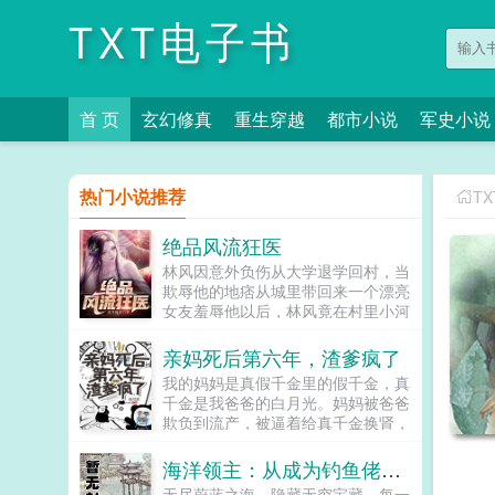
TXT电子书
首 页
玄幻修真
重生穿越
都市小说
军史小说
热门小说推荐
T
绝品风流狂医
林风因意外负伤从大学退学回村，当
欺辱他的地痞从城里带回来一个漂亮
女友羞辱他以后，林风竟在村里小河
意外得到了古老传承，无相诀。自此
以后，且看林风嬉戏花丛，逍遥都
亲妈死后第六年，渣爹疯了
市！...
我的妈妈是真假千金里的假千金，真
千金是我爸爸的白月光。妈妈被爸爸
欺负到流产，被逼着给真千金换肾，
被绑架犯凌虐。终于，她解脱了。她
死了。妈妈死后第六年，爸爸突然后
海洋领主：从成为钓鱼佬开始
悔了。他把真千金赶走，跪在坟墓前
无尽蔚蓝之海，隐藏无穷宝藏。每一