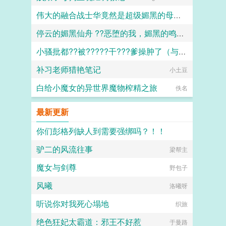
伟大的融合战士华竟然是超级媚黑的母猪便器这件事
停云的媚黑仙舟 ??恶堕的我，媚黑的鸣火首席以及仙舟??
嘿嘿嘿
小骚批都??被?????干???爹操肿了（与狼共枕）
露露
补习老师猎艳笔记
百无禁忌
小土豆
白给小魔女的异世界魔物榨精之旅
佚名
最新更新
你们彭格列缺人到需要强绑吗？！！
驴二的风流往事
忍人型比格大将
梁帮主
魔女与剑尊
野包子
风曦
洛曦呀
听说你对我死心塌地
织旅
绝色狂妃太霸道：邪王不好惹
于曼路