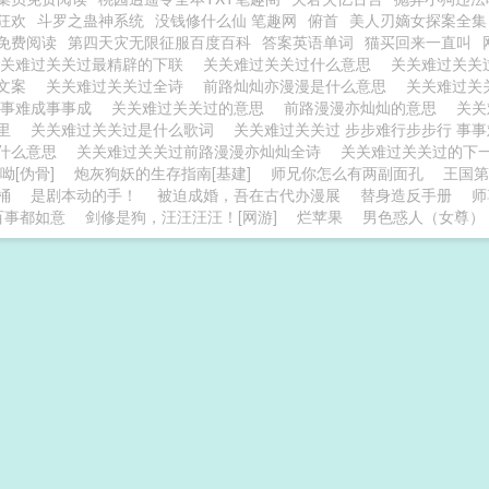
狂欢
斗罗之蛊神系统
没钱修什么仙 笔趣网
俯首
美人刃嫡女探案全集
免费阅读
第四天灾无限征服百度百科
答案英语单词
猫买回来一直叫
关关难过关关过最精辟的下联
关关难过关关过什么意思
关关难过关关
句文案
关关难过关关过全诗
前路灿灿亦漫漫是什么意思
关关难过关
事事难成事事成
关关难过关关过的意思
前路漫漫亦灿灿的意思
关关
哪里
关关难过关关过是什么歌词
关关难过关关过 步步难行步步行 事
什么意思
关关难过关关过前路漫漫亦灿灿全诗
关关难过关关过的下
呦[伪骨]
炮灰狗妖的生存指南[基建]
师兄你怎么有两副面孔
王国第
桶
是剧本动的手！
被迫成婚，吾在古代办漫展
替身造反手册
师
百事都如意
剑修是狗，汪汪汪汪！[网游]
烂苹果
男色惑人（女尊）