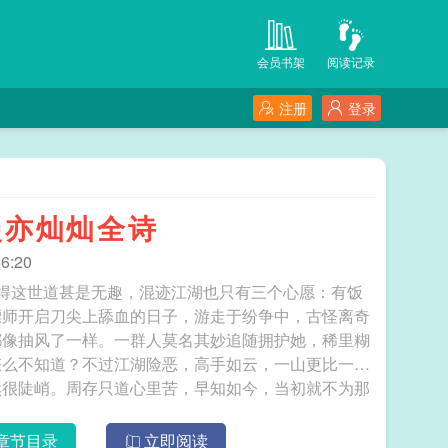
会员书架
阅读记录
注册
登录
漫亦灿灿全诗
6:20
得这世道甚是无趣，混迹江湖也只有三个心愿：有饭
镖师开启刀尖上舔血的日子，游走于纷争中，古怪离奇
都像抽风了一样。一群人莫名其妙追随拥护她，稀里糊
怎么不知道？不过江湖险恶，高手如云，一山更比一山
然很陡峭。周存只道心里苦，早知如今，当初就不为那
子上，嘴里叼着根狗尾巴草，浑身上下就写着四个大字
就把打狗棍法秘籍教给你，要不要考虑考虑？你得了秘
章节目录
立即阅读