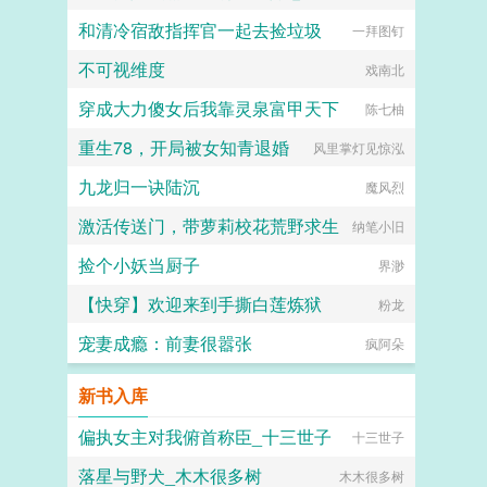
和清冷宿敌指挥官一起去捡垃圾
一拜图钉
不可视维度
戏南北
穿成大力傻女后我靠灵泉富甲天下
陈七柚
重生78，开局被女知青退婚
风里掌灯见惊泓
九龙归一诀陆沉
魔风烈
激活传送门，带萝莉校花荒野求生
纳笔小旧
捡个小妖当厨子
界渺
【快穿】欢迎来到手撕白莲炼狱
粉龙
宠妻成瘾：前妻很嚣张
疯阿朵
新书入库
偏执女主对我俯首称臣_十三世子
十三世子
落星与野犬_木木很多树
木木很多树