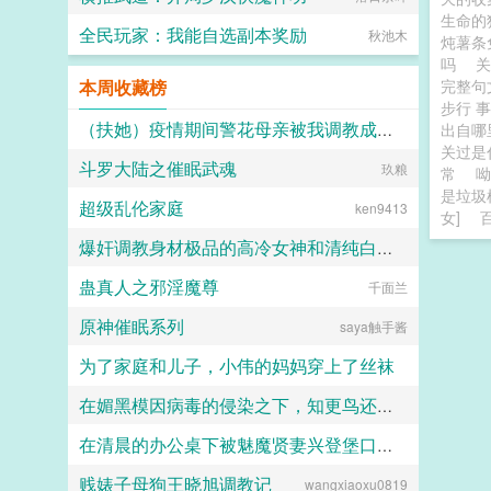
生命的
全民玩家：我能自选副本奖励
秋池木
炖薯条
吗
本周收藏榜
完整
步行 
（扶她）疫情期间警花母亲被我调教成三洞全开的肉便器母狗
出自
关过是
斗罗大陆之催眠武魂
霜染official
玖粮
常
呦
是垃圾
超级乱伦家庭
ken9413
女]
爆奸调教身材极品的高冷女神和清纯白袜甜妹留学生，射满她们的鞋柜里的高跟鞋和小皮鞋
蛊真人之邪淫魔尊
千面兰
ni1l
原神催眠系列
saya触手酱
为了家庭和儿子，小伟的妈妈穿上了丝袜
在媚黑模因病毒的侵染之下，知更鸟还是恶堕成了黑爹的媚黑母猪
daokee
在清晨的办公桌下被魅魔贤妻兴登堡口交，夜晚在宴会厅角落的鞋交
人头木321
贱婊子母狗王晓旭调教记
wangxiaoxu0819
火锅气候