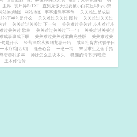
虫界
丧尸异种TXT
直男龙傲天也要被小白花压吗by小鸡
网站tag地图
网站地图
事事难熬事事熬
关关难过是成语
过的下半句是什么
关关难过关关过 图片
关关难过关关过
关过
关关难过关关过 下一句
关关难过关关过 步步难行步
难过关关过 歌曲
关关难过关关过下一句
关关难过关关过
事难成事事成下联
关关难过关关过歌曲完整版
关关难过关
一句是什么
经营酒馆从捡到龙崽开始
咸鱼社畜古代躺平日
一水疗馆[西幻]
缝合心音
一念一祸
末世求生之金手指
尊暗恋我多年
师妹怎么是块木头
狐狸的情书[男暗恋
王木修仙传