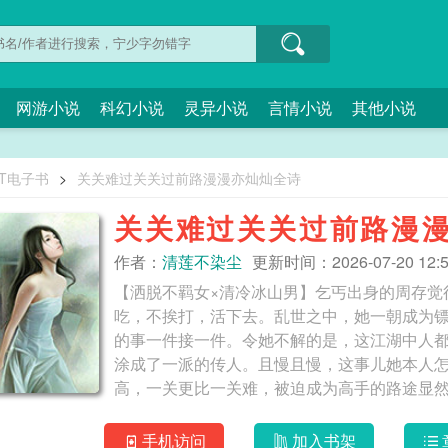
网游小说
科幻小说
灵异小说
言情小说
其他小说
XT电子书
>
关关难过关关过前路漫漫亦灿灿全诗
关关难过关关过前路漫
作者：
清莲不染尘
更新时间：2026-07-20 12:5
【洒脱不羁女×清冷冰山男】乞丐出身的周存觉
吃，不挨打，活下去。乱世之中，她一朝成为
的事一件接一件。令她不解的是，这江湖中人
涂成了一派的传人。且慢且慢，这事儿她本人
高，一关更比一关难，被迫成为高手的路途显
二两银子把自己卖了。——周存懒散地瘫在椅
——吊儿郎当。“裴劭，你给我二百两银子，我
手机访问
加入书架