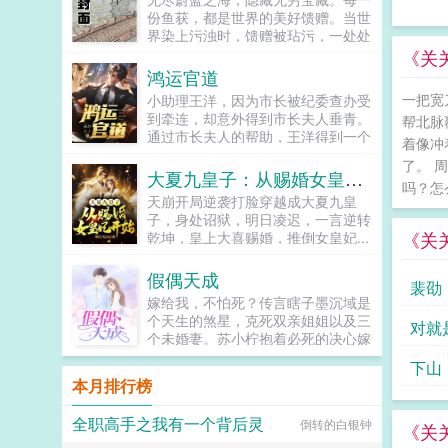
哀求妈妈回到他的身边。所有人都认
份鱼获，都是世界的美好馈赠。当世
为，她不会再回来了。只有我知道，
界染上污浊时，馈赠被玷污，一处处
妈妈一直在我的身边...
码头成为最后的安全区。世界濒临破
《关
灭之际，一群渔者被召唤而来。这是
鸿运官道
渔者也是愚者的故事。浓缩版一切从
一把宽
小助理王洋，因为市长被纪委查办受
挥动鱼竿成为钓鱼佬开始。苏忘
到牵连，却意外得到市长夫人垂青。
帮北脉
SO？长着8只眼睛3条腿的鱼到底能
通过市长夫人的帮助，王洋得到一个
不能吃？在线等，挺急的。...
着像冲
u盘，里面记载了众多不为人知的秘
了。 
密。从此，王洋官运亨通，红颜不
大夏九皇子：从赐婚女皇妃开始
吗？怎
断，从小助理一路扶摇而上，直入云
天崩开局逆袭打脸穿越成大夏九皇
霄！...
子，身处诏狱，明日凌迟，一言逆转
《关
乾坤，皇上大喜赐婚，推倒女皇妃...
假偶天成
裴劭
嫁给我，不怕死？传言瞎子墨沉域是
个天生的煞星，克死双亲姐姐以及三
对就
个未婚妻。苏小柠抱着必死的决心嫁
给他。本以为婚后是她照顾他，却没
下山
想到，她被他宠上了天。他说，她是
本月排行榜
我的女人，只有我可以欺负。他说，
谁敢动我的女人，我让他生不如死。
全职高手之我有一个背后灵
倒转的白银钟
他还说，我的女人要给我生一堆孩
《关
子。...