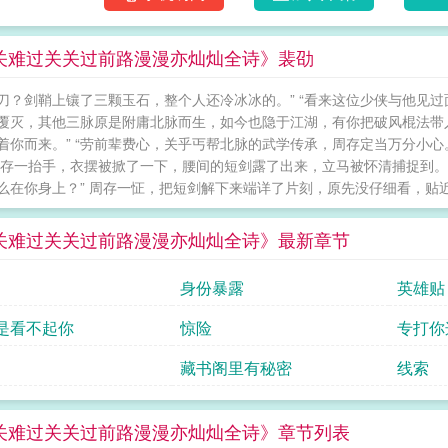
籍拿去卖也成，赚的银子分我一成就行……诶
的。”裴劭听着她满嘴跑火车，额头青筋直跳，
关难过关关过前路漫漫亦灿灿全诗》裴劭
存誓不罢休凑上来道：“多少人求着我学我都不
平之事。”裴劭盯了她一眼，无奈，谁让这家伙
刀？剑鞘上镶了三颗玉石，整个人还冷冰冰的。” “看来这位少侠与他见过
覆灭，其他三脉原是附庸北脉而生，如今也隐于江湖，有你把破风棍法带
着你而来。” “劳前辈费心，关乎丐帮北脉的武学传承，周存定当万分小
周存一抬手，衣摆被掀了一下，腰间的短剑露了出来，立马被怀清捕捉到。
么在你身上？” 周存一怔，把短剑解下来端详了片刻，原先没仔细看，贴近
关难过关关过前路漫漫亦灿灿全诗》最新章节
身份暴露
英雄贴
是看不起你
惊险
专打你
藏书阁里有秘密
线索
关难过关关过前路漫漫亦灿灿全诗》章节列表