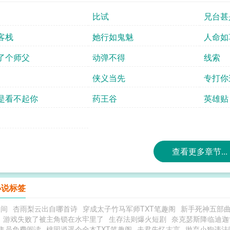
比试
兄台甚
客栈
她行如鬼魅
人命如
了个师父
动弹不得
线索
侠义当先
专打你
是看不起你
药王谷
英雄贴
查看更多章节...
小说标签
人间
杏雨梨云出自哪首诗
穿成太子竹马军师TXT笔趣阁
新手死神五部
游戏失败了被主角锁在水牢里了
生存法则爆火短剧
奈克瑟斯降临迪迦
集员免费阅读
桃园逍遥令全本TXT笔趣阁
夫君失忆古言
抛弃小狗违法