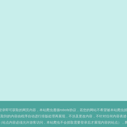
即可获取的网页内容，本站爬虫遵循robots协议，若您的网站不希望被本站爬虫抓取，可
抓取到的内容由程序自动进行排版处理再展现，不涉及更改内容，不针对任何内容表述
（站点内容必须允许游客访问，本站爬虫不会抓取需要登录后才展现内容的站点），