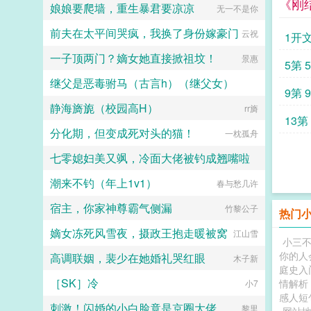
《刚
们复婚好不好？...
娘娘要爬墙，重生暴君要凉凉
无一不是你
前夫在太平间哭疯，我换了身份嫁豪门
云祝
1开
一子顶两门？嫡女她直接掀祖坟！
景惠
5第 
继父是恶毒驸马（古言h）（继父女）
9第 
静海旖旎（校园高H）
公子缺斤少两
rr旖
13第 
分化期，但变成死对头的猫！
一枕孤舟
七零媳妇美又飒，冷面大佬被钓成翘嘴啦
潮来不钓（年上1v1）
晴空万里云
春与愁几许
宿主，你家神尊霸气侧漏
竹黎公子
热门
嫡女冻死风雪夜，摄政王抱走暖被窝
江山雪
小三
你的人
高调联姻，裴少在她婚礼哭红眼
木子新
庭史入
［SK］冷
情解析
小7
感人短
刺激！闪婚的小白脸竟是京圈大佬
黎里