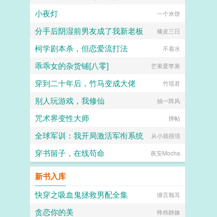
小夜灯
一个米饼
分手后阴湿前男友成了我新老板
橡皮三日
柯学剧本杀，但恋爱流打法
不着水
乖乖女的杂货铺[八零]
芒果爱苹果
穿到二十年后，竹马变成大佬
竹瑶君
别人玩游戏，我修仙
抽一阵风
咒术界变性大师
掸帖
全球军训：我开局激活军衔系统
从小就很强
穿书留子，在线苟命
夜安Mocha
新书入库
快穿之吸血鬼拯救男配全集
缠言顺耳
贪恋你的美
怿炜静姝