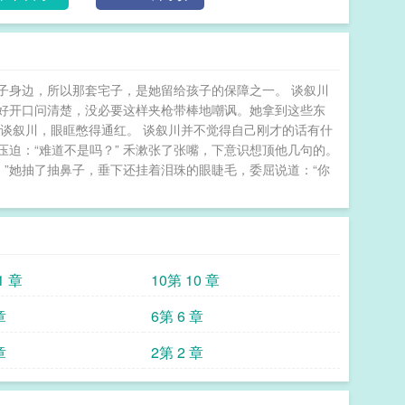
。他陪她回到禾家，中途禾漱借口去洗手间，很久都没
落泪，脸上是一副任谁见了都心生怜惜的神情。她在
。”—禾漱心里一直很明白。她和谈叙川看着有名有
意结婚，不过是听谈家老太太的话，只要跟她生个孩
子身边，所以那套宅子，是她留给孩子的保障之一。 谈叙川
本来就是各取所需。现在目的都达到了，她想离婚抽
好开口问清楚，没必要这样夹枪带棒地嘲讽。她拿到这些东
，捏着她的下巴，目光淡漠冷傲：“你肚子里的孩子，
谈叙川，眼眶憋得通红。 谈叙川并不觉得自己刚才的话有什
1.男主不是情场浪子，身心都洁，无任何暧昧史。女主
迫：“难道不是吗？” 禾漱张了张嘴，下意识想顶他几句的。
男二，接受不了女主的心不是1v1男主的慎重看。男
，”她抽了抽鼻子，垂下还挂着泪珠的眼睫毛，委屈说道：“你
类型，微疯，微阴湿，微变态，微茶。2.都疯，都不
是好人。都疯，都不是好人。都疯，都不是好人。毫无道德。 新婚有孕
1 章
10第 10 章
章
6第 6 章
章
2第 2 章