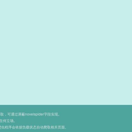
通过屏蔽novelspider字段实现。
任何立场。
爬虫程序会依据负载状态自动爬取相关页面。