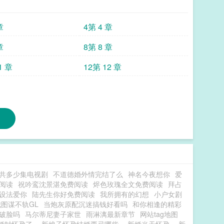
章
4第 4 章
章
8第 8 章
1 章
12第 12 章
共多少集电视剧
不道德婚外情完结了么
神名今夜想你
爱
阅读
祝吟鸾沈景湛免费阅读
烬色玫瑰全文免费阅读
拜占
设法爱你
陆先生你好免费阅读
我所拥有的幻想
小户女剧
图谋不轨GL
当炮灰原配沉迷搞钱好看吗
和你相逢的精彩
破脸吗
马尔蒂尼妻子家世
雨淋漓最新章节
网站tag地图