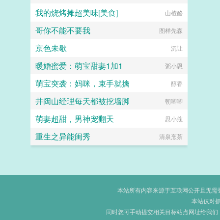
我的烧烤摊超美味[美食]
山楂酪
哥你不能不要我
图样先森
京色未歇
沉让
暖婚蜜爱：萌宝甜妻1加1
粥小恩
萌宝突袭：妈咪，束手就擒
醇香
井闼山经理每天都被挖墙脚
朝唧唧
萌妻超甜，男神宠翻天
思小蔻
重生之异能闺秀
清泉烹茶
本站所有内容来源于互联网公开且无需登录
本站仅对
同时您可手动提交相关目标站点网址给我们