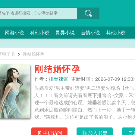
网游小说
科幻小说
灵异小说
言情小说
其他小说
XT电子书
>
刚结婚怀孕
刚结婚怀孕
作者：
排骨辣酱
更新时间：2026-07-09 12:33:
先婚后爱*男主带娃追妻*男二追妻火葬场【伪乖乖
人！！！看文前请先看看底下排雷哈~文案：禾
现一个最难达成的心愿。她垂着眼沉默半天，
意到禾沥脸色瞬间惨白。然而下一秒，她手一转
我。”谈叙川。这位可是出了名的浪子。从小到
谈叙川当众拒绝了。“凭什么？”男人懒洋洋地
家。婚后，当初当众拒绝她的谈叙川，夜夜和
手机访问
加入书架