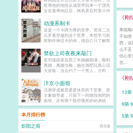
天，宋庭忱声音喑哑呜咽能不能，再
欺辱他的地痞从城里带回来一个漂亮
爱我一回？...
女友羞辱他以后，林风竟在村里小河
意外得到了古老传承，无相诀。自此
《刚结
以后，且看林风嬉戏花丛，逍遥都
动漫系制卡
市！...
果能顺
这是一个卡牌为尊的世界。资深二次
元罗素穿越到这个世界，本想学习前
不知情
辈制作神话卡的他，现自己只了解那
西，说
些耳熟能详的大神，只能打消这个心
么不妥
思。无奈之下，他只能运用前世的知
禁欲上司夜夜来敲门
但心里
识（番剧）储备，开始打造属于自己
姜羽溪跟霍辰西三年婚姻期满，顺利
的卡牌。山本元柳斋重国碎蜂朽木白
也...
离婚，离婚当晚，她在酒吧玩真心话
哉杀人集团显露狰狞獠牙。千手柱间
大冒险，当众约了一个男人，岂料，
千手扉间猿飞日斩火之意志于此显
那个男人竟然是她的顶头上司，而且
《刚
现。路飞索隆山治草帽海贼团在此集
还是刚跟她离婚的前夫！前夫当面阴
汴京小面馆
结。...
阳她将心思好好放在工作上，没必要
沈渺穿成被恶婆婆休弃的下堂妻。原
13第 
背后搞小动作。然后转身背地里打电
主爹娘早逝，只留下一间烧毁倒闭的
话约她吃饭。姜羽溪反手就将霍辰西
面馆。还有两个险些饿死的幼弟幼
拉进黑名单，她尽职尽责做着自己的
9第 
妹。人人皆道她可怜命苦。前夫一家
工作，传言霍辰西当初是为了白月光
更是想看她笑话。而上辈子祖孙三代
出国，现在每天粘着她是怎么回事？
本月排行榜
5第 
都是厨子的...
姜羽溪一直小心隐瞒着自己的身份，
直到某天夜里，霍辰西将她抵在角
炽阳之痕
西无最
落，叫出了她以前的名字，老婆，我