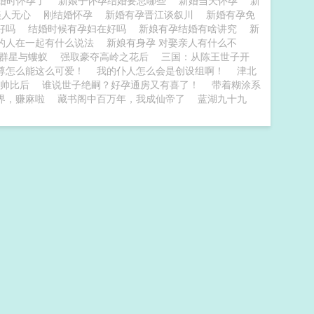
婚时怀孕了
新娘子怀孕结婚要忌哪些
新婚当天怀孕
新
 美人无心
刚结婚怀孕
新婚有孕晋江谈叙川
新婚有孕免
好吗
结婚时候有孕妇在好吗
新娘有孕结婚有啥讲究
新
的人在一起有什么说法
新娘有身孕 对娶亲人有什么不
群星与螻蚁
强取豪夺高岭之花后
三国：从陈王世子开
尊怎么能这么可爱！
我的仆人怎么会是创设组啊！
津北
帅比后
谁说世子绝嗣？好孕通房又有喜了！
带着糊涂系
界，赚麻啦
藏书阁中百万年，我成仙帝了
蓝湖九十九