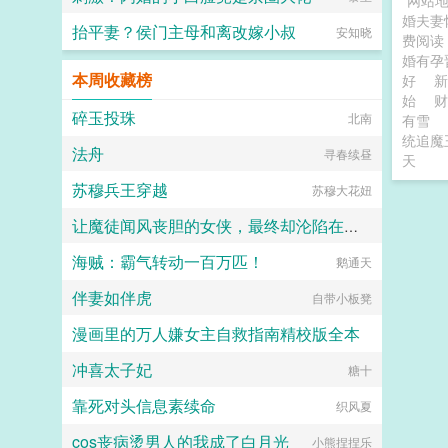
网站
婚夫妻
抬平妻？侯门主母和离改嫁小叔
安知晓
费阅
婚有
本周收藏榜
好
始
财
碎玉投珠
北南
有雪
统追魔
法舟
寻春续昼
天
苏穆兵王穿越
苏穆大花妞
让魔徒闻风丧胆的女侠，最终却沦陷在了自己女儿的肉棒之下
海贼：霸气转动一百万匹！
Daiakko
鹅通天
伴妻如伴虎
自带小板凳
漫画里的万人嫌女主自救指南精校版全本
冲喜太子妃
塞克斯白木清
糖十
靠死对头信息素续命
织风夏
cos丧病烫男人的我成了白月光
小熊捏捏乐