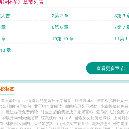
结婚怀孕》章节列表
文大吉
2第 2 章
3第 3 
5 章
6第 6 章
7第 7 
9 章
10第 10 章
11第 1
13 章
查看更多章节...
小说标签
不道德婚外情
无情道师兄堕妖后全文最新
拜占庭bbc
致富从乡村开始一
会出现的句子短句
龙王聘全文阅读
朕的暗卫又不对劲
小农民修真免费
门
魔法猫咪免费阅读
转生之后的我变成了龙蛋百科
爱你的人总会想方
华娱开局刘天仙报警
综武侠np h po18
当炮灰女配沉迷搞钱
上司对我
句
林徽因人间四月天诗歌赏析
山河稷女主有几个
老板故意针对你要撕