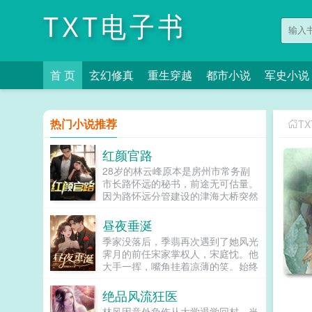
TXT电子书
首 页
玄幻修真
重生穿越
都市小说
军史小说
热门小说推荐
T
红颜官路
28岁的林云峰原本是房州市常务副
市长路怀远的秘书，前途无可估量。
因为路怀远分管建设的津海大桥突然
倒塌，路怀远自杀身亡，林云峰从令
人羡慕的政坛新星被打入冷宫。娇妻
昼夜垂涎
也离开了他，他心灰意冷借酒愁，却
季家没落后，季翡再次遇到了她风光
意外发现女市委书记唐玉娆的秘密，
霁月的前任宋家掌权人，宋庭忱。他
从此官运之门大开...
大手一挥，嘴角挂着凉薄的笑。始终
不愿放过她，一次次的沉溺。男人始
终斯文矜贵，她却次次失控。她以
绝品风流狂医
为，自己和他，莫过于此。直到某
林风因意外负伤从大学退学回村，当