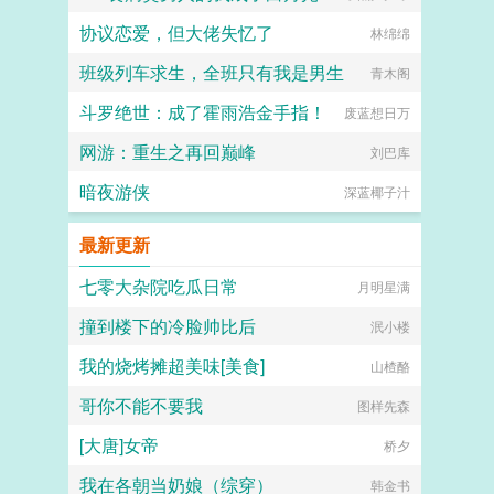
协议恋爱，但大佬失忆了
林绵绵
班级列车求生，全班只有我是男生
青木阁
斗罗绝世：成了霍雨浩金手指！
废蓝想日万
网游：重生之再回巅峰
刘巴库
暗夜游侠
深蓝椰子汁
最新更新
七零大杂院吃瓜日常
月明星满
撞到楼下的冷脸帅比后
泯小楼
我的烧烤摊超美味[美食]
山楂酪
哥你不能不要我
图样先森
[大唐]女帝
桥夕
我在各朝当奶娘（综穿）
韩金书