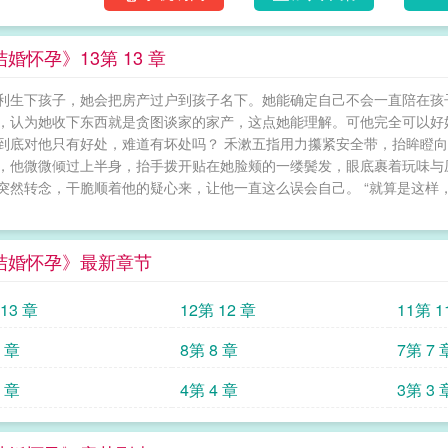
川发现禾漱好像要出轨了。就在查出怀孕这天
回来。他去找她，正巧撞见她抓着禾沥的衣角
婚怀孕》13第 13 章
说：“禾沥，只要你愿意，我现在就跟他提离婚
实，每晚睡在一起，心却各在一边。谈叙川愿
利生下孩子，她会把房产过户到孩子名下。她能确定自己不会一直陪在孩
子，他之后照样能在外随心所欲。这段婚姻，
，认为她收下东西就是贪图谈家的家产，这点她能理解。可他完全可以好
身。可男人直接撕了离婚协议书，把她抵在墙上
到底对他只有好处，难道有坏处吗？ 禾漱五指用力攥紧安全带，抬眸瞪向
只能认我当爸。”“离婚么？做梦。”阅读提示：
，他微微倾过上半身，抬手拨开贴在她脸颊的一缕鬓发，眼底裹着玩味与压
心不洁，喜欢男二，和男主订婚结婚后也还喜欢
突然转念，干脆顺着他的疑心来，让他一直这么误会自己。 “就算是这样
二和女主无血缘关系。女主不是温柔善良单纯的
结婚怀孕》最新章节
13 章
12第 12 章
11第 1
9 章
8第 8 章
7第 7 
5 章
4第 4 章
3第 3 