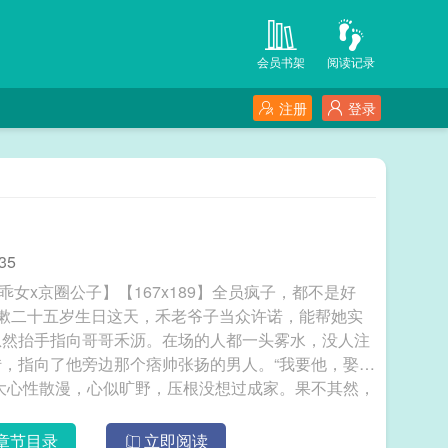
会员书架
阅读记录
注册
登录
35
女x京圈公子】【167x189】全员疯子，都不是好
漱二十五岁生日这天，禾老爷子当众许诺，能帮她实
忽然抬手指向哥哥禾沥。在场的人都一头雾水，没人注
，指向了他旁边那个痞帅张扬的男人。“我要他，娶
大心性散漫，心似旷野，压根没想过成家。果不其然，
说了一句。可没过多久，禾漱还是风风光光嫁进了谈
她同床。才过三个月，她怀孕的消息就传开了。—谈叙
章节目录
立即阅读