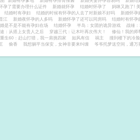
地图
新婚有孕爹地
新婚有孕排骨辣酱
新婚夫妻怀孕容易吗
新娘结
怀孕了需要办理什么证件
新婚就怀孕
结婚时怀孕了
妈咪又跑了!
读
结婚时有孕妇
结婚的时候有怀孕的人去了对新娘不好吗
新婚怀孕
孕晋江
新婚夜怀孕的人多吗
新婚怀孕了还可以同房吗
结婚时有怀孕
新婚是不是不能有孕妇在场
结婚怀孕
半岛：女团的诡异游戏
战锤：
途：从搭上女贵人之后
穿越三代：让木叶再次伟大！
修仙！我的师
重生60：赶山打猎，我一肩挑四家
如风有信
祸主
撞到楼下的冷脸
王
偷香
我想躺平当保安，女神非要来纠缠
爷爷托梦送空间，通万