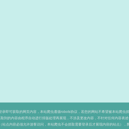
即可获取的网页内容，本站爬虫遵循robots协议，若您的网站不希望被本站爬虫抓取，可
抓取到的内容由程序自动进行排版处理再展现，不涉及更改内容，不针对任何内容表述
（站点内容必须允许游客访问，本站爬虫不会抓取需要登录后才展现内容的站点），