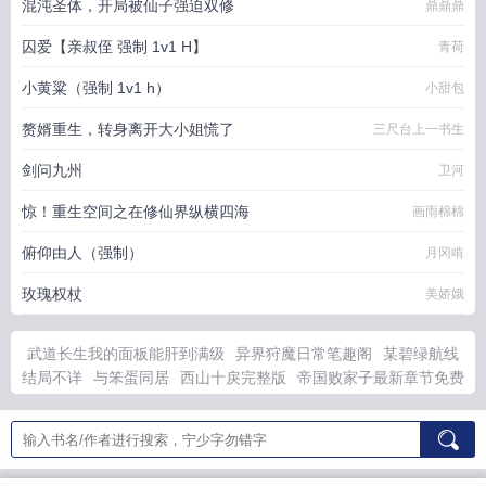
混沌圣体，开局被仙子强迫双修
鼎鼎鼎
囚爱【亲叔侄 强制 1v1 H】
青荷
小黄粱（强制 1v1 h）
小甜包
赘婿重生，转身离开大小姐慌了
三尺台上一书生
剑问九州
卫河
惊！重生空间之在修仙界纵横四海
画雨棉棉
俯仰由人（强制）
月冈啃
玫瑰权杖
美娇娥
武道长生我的面板能肝到满级
异界狩魔日常笔趣阁
某碧绿航线
结局不详
与笨蛋同居
西山十戾完整版
帝国败家子最新章节免费
阅读
皇嫂难当第二季
我的化身正在成为最终boss主角再第多
文艺家有哪些人
哪些人容易得斯德哥尔摩综合征
我的化身正在
成为世界boss免费阅读小
帝国废少
她明明是祥瑞短剧全集播放
恶毒大师兄自救全文
重生之虐渣女王漫画免费阅读
斯德哥尔摩