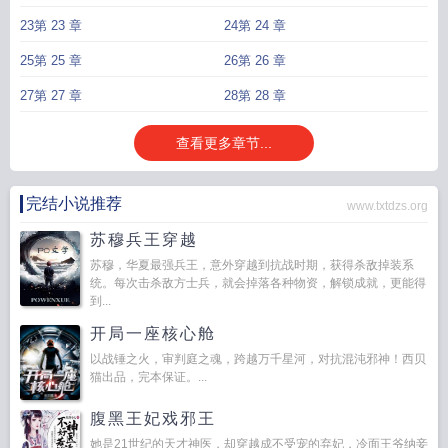
上免费阅读
丞相下面是什么官
丞相之下的官职有什么列举一些
丞相他以下犯上
23第 23 章
24第 24 章
百度
丞相之下的官职
丞相之下是什么官职
言卿瑶
朕在下免费阅读全文
丞相在
25第 25 章
26第 26 章
下皇上在上
丞相下面的职位
丞相他以下犯上晋江
丞相有罪
丞相之上是什么
丞
相下级是什么
丞相往下的官职是什么
丞相在下
丞相他一心想谋反全文免费阅
27第 27 章
28第 28 章
读
丞相他以下犯上笔趣阁最新章节更新时间
他是丞相之子
丞相他以下犯上GB
免费阅读全文
丞相下面的职位是哪些
丞相下一个等级是什么官
丞相下面是什么
查看更多章节...
官职
丞相以下的官
丞相他以下犯上免费阅读全文
丞相的下一级
丞相他以下犯
上
丞相他以下犯上GB晋江
丞相他以下犯上笔趣阁最新章节更新
丞相他一心想
谋反
丞相并非天下第一
完结小说推荐
www.txtdzs.org
苏穆兵王穿越
苏穆，华夏最强兵王，意外穿越到抗战时期，获得杀敌掉装系
统。每次击杀敌方士兵，就会掉落各种物资，解锁成就，更能得
到...
开局一座核心舱
以战锤之火，审判庭之魂，跨越万千星河，对抗混沌邪神！西贝
猫出品，完本保证。...
腹黑王妃戏邪王
她是21世纪的天才神医，却穿越成不受宠的弃妃，冷面王爷纳妾