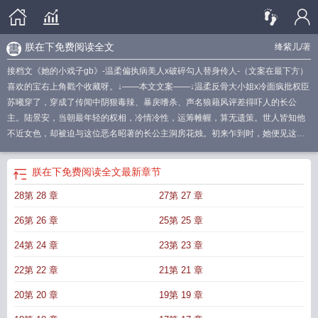
朕在下免费阅读全文
绛紫儿
/著
接档文《她的小戏子gb》-温柔偏执病美人x破碎勾人替身伶人-（文案在最下方）
喜欢的宝右上角戳个收藏呀。↓——本文文案——↓温柔反骨大小姐x冷面疯批权臣
苏曦穿了，穿成了传闻中阴狠毒辣、暴戾嗜杀、声名狼藉风评差得吓人的长公
主。陆景安，当朝最年轻的权相，冷情冷性，运筹帷幄，算无遗策。世人皆知他
不近女色，却被迫与这位恶名昭著的长公主洞房花烛。初来乍到时，她便见这位
丞相一身破损婚衣跪在地上，腰杆挺直如柳，狼狈至此也未损他半分风华气度。
生得一副好皮相，可骨子里尽是猜忌多疑。为免被怀疑，她硬着头皮又甩落一
朕在下免费阅读全文
最新章节
鞭，不料甩碎油灯燃了裙摆。他利落抬脚踢壶灭火，动作漂亮得像画中人，可眸
28第 28 章
27第 27 章
光却静如寒潭：“殿下，鞭子可要——拿稳了。”苏曦：危！！！*陆景安原以为自
己此生注定充满阴谋和复仇。他厌恨长公主，不只因她狠戾恶毒，更因那折辱之
26第 26 章
25第 25 章
恨。岂料新婚夜骤变，此后种种更是屡屡失控。药丸被强塞入喉时，他掐紧她手
腕冷笑：“殿下若想要弑夫，不必如此。”却不知那是治胃脘痛的药。雪夜冷得彻
24第 24 章
23第 23 章
骨，向来滴酒不沾的他醉倒在庭院石桌边死死攥住她的衣袖，茫然呢喃：“殿
22第 22 章
21第 21 章
下……究竟想从臣这儿得到什么？”原来，不是别有所图，是她本就温暖。当她的
目光再次转向别处，向来冷静自持的他嫉妒得发狂。深夜闯入她屋内，抓过她的
20第 20 章
19第 19 章
手按在陈年旧疤上，恶狠狠却眼尾通红：“本相这副身子……够换殿下几分真心？”