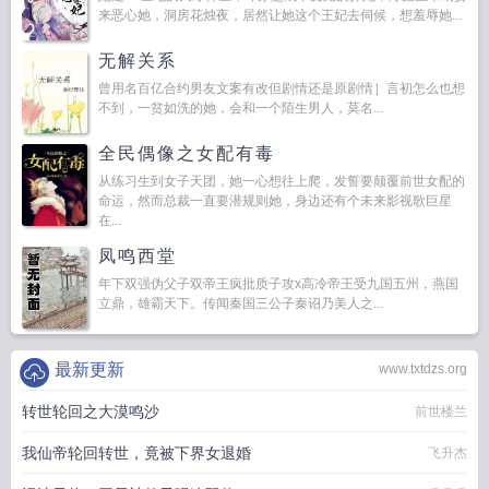
来恶心她，洞房花烛夜，居然让她这个王妃去伺候，想羞辱她...
无解关系
曾用名百亿合约男友文案有改但剧情还是原剧情］言初怎么也想
不到，一贫如洗的她，会和一个陌生男人，莫名...
全民偶像之女配有毒
从练习生到女子天团，她一心想往上爬，发誓要颠覆前世女配的
命运，然而总裁一直要潜规则她，身边还有个未来影视歌巨星
在...
凤鸣西堂
年下双强伪父子双帝王疯批质子攻x高冷帝王受九国五州，燕国
立鼎，雄霸天下。传闻秦国三公子秦诏乃美人之...
最新更新
www.txtdzs.org
转世轮回之大漠鸣沙
前世楼兰
我仙帝轮回转世，竟被下界女退婚
飞升杰