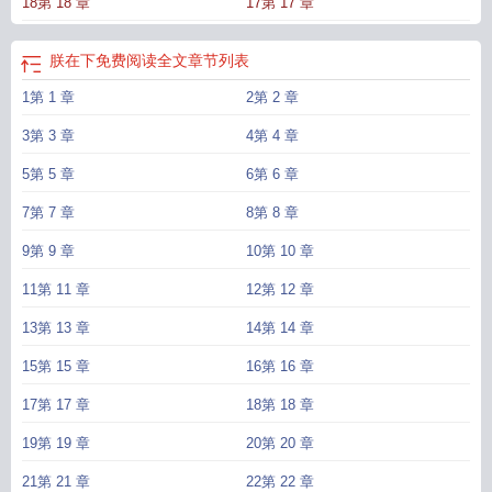
18第 18 章
17第 17 章
下一刻他却卑微跪地，双眸浸透水汽，压低的嗓音里满是哭音。“殿下，求您看看
臣……”“好不好？”那向来深谋远虑的棋手，最终折了脊梁，主动化作她掌中最温
顺的棋子。【阅读指南】1.gb，先婚后爱，双c，双初恋，he。2.男女主均正常性
朕在下免费阅读全文
章节列表
别身体结构，女攻男，不互攻。3.救赎向。4.日更。↓——预收文案——↓接档预收
1第 1 章
2第 2 章
文：《她的小戏子gb》【温柔偏执病美人x破碎勾人替身伶人】虞晚是虞国最受宠
的小公主，却是个缠绵病榻的药罐子。支撑她活下去的，唯有对失踪的侯府小少
3第 3 章
4第 4 章
爷的执念。京城梨园来了个绝美的戏子，尤其那双上挑的丹凤眼，干净得让人想
亲手弄脏。后台初见，少年正被人逼着画押。她懒得管这闲事，无非是多个攀附
5第 5 章
6第 6 章
权贵的伶人罢了。她未瞧见那戏子拼着破相也要反抗，那双惯会撩人的眼，此刻
7第 7 章
8第 8 章
只剩玉石俱焚的狠绝。*苏子衿有记忆以来就在戏班。班主说他天生贱骨头，偏生
了张能伺候人的脸。他不讨厌唱戏，只恨透了这句话。这日开戏前，班主下了最
9第 9 章
10第 10 章
后通牒。他强撑着唱完，听见二楼雅座传来一声：“那名戏子，本宫要了。”虞晚于
11第 11 章
12第 12 章
他，不过是又一个冷眼旁观者。可偏偏是她，带他离了这阎王殿。她虽锦衣玉食
待他极好，却总爱用最温柔的音调说着最残忍的话。“知道为何选你么？”“就凭这
13第 13 章
14第 14 章
张像他的脸。”原来，公主府是比戏班子更奢贵的牢笼。他一遍遍唱着她喜欢的
15第 15 章
16第 16 章
戏，唱到嗓音都哑了，喉咙都痛了。越是模仿得像，她看他的眼神就越温柔。他
不由自主地沉溺其中，将模仿变为本能。甚至活成与自己毫无干系的模样，他也
17第 17 章
18第 18 章
甘之如饴。直到这天，他无意打碎她的匣子，看见那九岁小青蛇的画像与戏票。
荒唐……这滋味……比班主的鞭子疼多了。他拼命模仿的，竟是自己年少时的模
19第 19 章
20第 20 章
样……*
丞相下面的官职是什么
丞相的手下
丞相他以下犯上绛紫儿
丞相他以下
21第 21 章
22第 22 章
犯上by绛紫儿
丞相他以下犯上女尊
丞相的下属
丞相以下的职位
丞相他以下犯