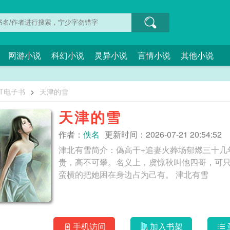
网游小说
科幻小说
灵异小说
言情小说
其他小说
XT电子书
>
天津的雪
天津的雪
作者：
佚名
更新时间：2026-07-21 20:54:52
津北有雪简介：偽高干+追妻火葬场郁燃三十几
贵，高不可攀。名义上，虞惊秋叫他四哥，可
蛮横的把她困在身边占为己有。 津北有雪
手机访问
加入书架