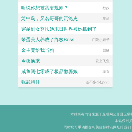
听说你想被我潜规则？
欲奴
笼中鸟，又名哥哥的沉沦史
星延
穿越到女尊扶她末日世界被她抓到了
笨蛋美人养成了终极Boss
扶她×美少年
广陵小娘子
金主竟给我当狗
麒缘
今夜换乘
云上飞鱼
咸鱼闯七零成了极品懒婆娘
臻乔
张武特佳
差不多小姐925
本站所有内容来源于互联网公开且无需登录
本站仅对
同时您可手动提交相关目标站点网址给我们