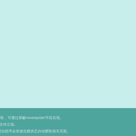
通过屏蔽novelspider字段实现。
任何立场。
爬虫程序会依据负载状态自动爬取相关页面。