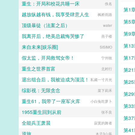
热追捧！谁都想知道主播是谁！可没
重生：开局和校花共睡一床
佚名
卫攻x狠戾变态王爷受被王爷一个巴
扑倒贺南章，让他乖乖给自己当靠
虫能找到。直到有一天向来准时的主
第1
掌扇爽了。■古耽误我秦楼约高冷闷
山。贺南章反对包办婚姻，从你我做
播发了停播通知卷入胡蜂族大战，星
越放纵越有钱，我享受肆意人生
枫桥雨路
骚大将军x骄扬富贵小少爷被老婆倒
起！冯橖有人包办还不好吗？再说了
网不稳定，停更。守着直播开播的百
追又放弃，将军等会，小祖宗哎！■
违背妇女意愿是犯法的，我就要嫁给
第5
万雌虫？？？悄悄潜水追更的双方统
顶级暴徒（法案之后）
water
东幻众神审判日疯批大佬x高冷之花
你！贺南章说的什么胡话！多年后贺
领停战！紧急停战！先把老师送出
为神清路的蓝星5s指挥长军官权昼，
南章你不是说要给嫁给我吗？冯橖我
去！！内战可以输，单身雌虫梦之信
第9
我离开后，绝美总裁悔哭惨了
燕子楼
遇到一个顶级疯批罪犯。想杀我？试
说胡话的！贺南章直接把人扛到婚礼
仰不能死！！早在发出通知前，时寸
试接吻吗？■现耽第13个治疗师狂躁
现场我当真了！...
瑾就已脱离危险。谁能想原作者笔力
第1
来自未来[娱乐圈]
SISIMO
失眠的霸总，被手段高超的pua心理
驾驭不住的狂气拽比受，私底下其实
治疗师狠狠拿捏。老婆把我的精神病
爱追狗血故事，还悄悄成为他的榜
年还
假太监，开局救驾女帝！
第1
宁州牧
治成了恋爱脑...
一，网恋上头愿意直冲战区救cp这会
酷哥脸上带血，眼神阴桀，神情恐怖
重生之世界首富
北村行
第2
骇人。可那双搂着雄虫的手正不停发
抖，动作局促又紧又勒，时寸瑾被抱
退出组合后，我被迫成为顶流！
私藏一寸月光
第25
得不舒服挣了一下。阿努什卡立刻单
膝跪下小心牵住他的手，有点语无伦
综影视：无限贪念
菜下莉禾
次的颤抖道…不，别怕，对不起，我
第2
马上使用抑制剂。时寸瑾没忍住，摸
重生61，我带了一座军火库
小白兔吃萝卜
了摸他的金发。1主攻时寸瑾x阿努什
第3
卡，锁死禁止拆逆。2文中所有情节
1955重生回到从前
张不良
发展均为推动剧情而服务，星际虫族
第3
属于幻想架空题材，请勿脱离剧情讨
全能兵王萧晨
寂寞的舞者
论，请勿带入现实，请勿混淆现实与
第4
虚拟小说的界限，网络小说请勿上纲
逆旅
木子3山风