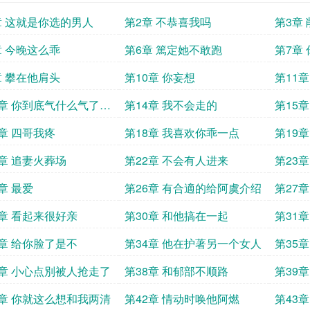
章 这就是你选的男人
第2章 不恭喜我吗
第3章
章 今晚这么乖
第6章 篤定她不敢跑
第7章
章 攀在他肩头
第10章 你妄想
第11
3章 你到底气什么气了五
第14章 我不会走的
第15
过不去
一起
7章 四哥我疼
第18章 我喜欢你乖一点
第19
1章 追妻火葬场
第22章 不会有人进来
第23
章 最爱
第26章 有合適的给阿虞介绍
第27章
9章 看起来很好亲
第30章 和他搞在一起
第31
3章 给你脸了是不
第34章 他在护著另一个女人
第35
7章 小心点別被人抢走了
第38章 和郁部不顺路
第39
人订婚
1章 你就这么想和我两清
第42章 情动时唤他阿燃
第43