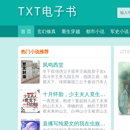
TXT电子书
首 页
玄幻修真
重生穿越
都市小说
军史小说
热门小说推荐
T
凤鸣西堂
年下双强伪父子双帝王疯批质子攻x
高冷帝王受九国五州，燕国立鼎，雄
霸天下。传闻秦国三公子秦诏乃美人
之子，最不得宠。秦国式微，为表忠
心，便将他送去燕国作质子。几渡春
十月怀胎，少主夫人竟生下一只白猫
秋，万里霜寒。秦诏乖顺，颇得燕王
一夜恩宠，粗使丫鬟赵丽儿成了未来
宠溺，于及冠年放他归去。哪知三个
的山主夫人。准确的说，她肚子里怀
月后，他竟扫平障碍，弑父即位。自
着未来的山主。白神山少主被老山主
此后狼子野心，昭然若揭三载风云变
下药，她好心搀扶，结果少主恩将仇
幻，他荡平七国，强灭五州，将河山
报拿她当解药。一个月后，赵丽儿被
直播写纯爱文的我在虫族封神
归化为一，却将精兵对准燕国。强破
诊出了喜脉。山主大喜过望，告诉她
宫门之日，未杀一名俘虏，未夺半只
全文完结假温柔病弱真腹黑精明攻x