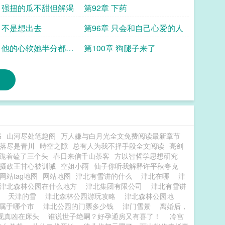
章 强扭的瓜不甜但解渴
第92章 下药
章 不是想出去
第96章 只会和自己心爱的人
章 他的心软她半分都不
第100章 狗腿子来了
书
山河尽处笔趣阁
万人嫌与白月光全文免费阅读最新章节
落尽是青川
時空之隙
总有人为我不择手段全文阅读
亮剑
跪着磕了三个头
春日来信千山茶客
方以智哲学思想研究
摄政王甘心被训诫
空姐小雨
仙子你听我解释许平秋夸克
网站tag地图
网站地图
津北有雪讲的什么
津北在哪
津
津北森林公园在什么地方
津北集团有限公司
津北有雪讲
雪
天津的雪
津北森林公园游玩攻略
津北森林公园地
北属于哪个市
津北公园的门票多少钱
津门雪景
离婚后，
现真凶在床头
谁说世子绝嗣？好孕通房又有喜了！
冷宫