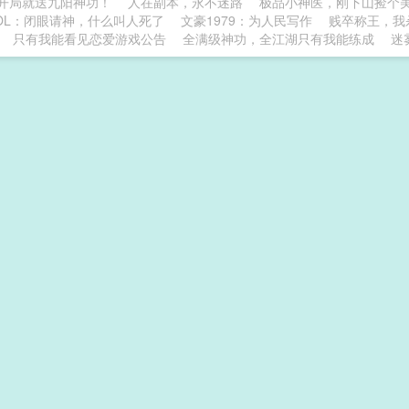
开局就送九阳神功！
人在副本，永不迷路
极品小神医，刚下山捡个
OL：闭眼请神，什么叫人死了
文豪1979：为人民写作
贱卒称王，我
只有我能看见恋爱游戏公告
全满级神功，全江湖只有我能练成
迷