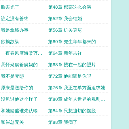
章 脸丟光了
第48章 郁部这么会演
章 註定没有善终
第52章 我会结婚
章 我是拿钱办事
第56章 机关算尽
章 欲擒故纵
第60章 先生年年都来的
章 一夜春风度海棠万般
第64章 新年吉祥
章 我怀疑虞爸虞妈的死
第68章 搂在一起的照片
有关
章 我不是变態
第72章 他能满足你吗
章 原来是送给你的
第76章 我正在单方面追求她
章 没见过他这个样子
第80章 成年人世界的规则不
联繫就代表分开
章 和她赌赌谁先认输
第84章 只想迫切的摆脱
章 和崔总无关
第88章 我病了