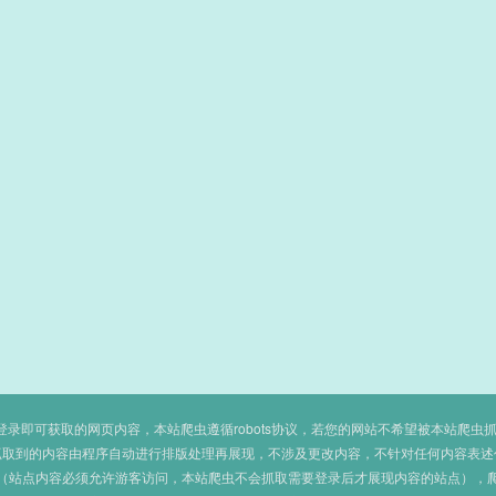
即可获取的网页内容，本站爬虫遵循robots协议，若您的网站不希望被本站爬虫抓取，可
抓取到的内容由程序自动进行排版处理再展现，不涉及更改内容，不针对任何内容表述
（站点内容必须允许游客访问，本站爬虫不会抓取需要登录后才展现内容的站点），