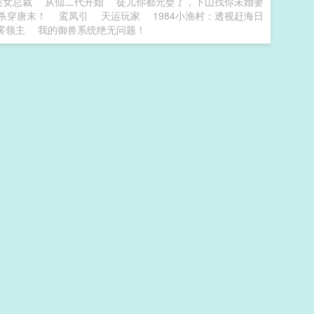
美女总裁
从仙二代开始
徒儿你都元婴了，下山找你未婚妻
杀穿唐末！
鸾凤引
天运玩家
1984小渔村：透视赶海日
雾领主
我的御兽系统绝无问题！