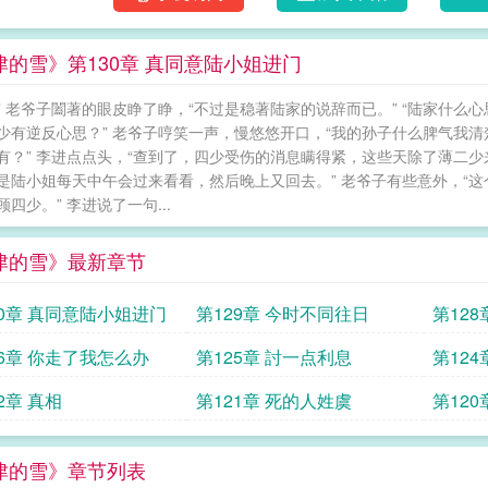
津的雪》第130章 真同意陆小姐进门
” 老爷子闔著的眼皮睁了睁，“不过是稳著陆家的说辞而已。” “陆家什么
少有逆反心思？” 老爷子哼笑一声，慢悠悠开口，“我的孙子什么脾气我清
有？” 李进点点头，“查到了，四少受伤的消息瞒得紧，这些天除了薄二少
是陆小姐每天中午会过来看看，然后晚上又回去。” 老爷子有些意外，“这
四少。” 李进说了一句...
津的雪》最新章节
30章 真同意陆小姐进门
第129章 今时不同往日
第12
26章 你走了我怎么办
第125章 討一点利息
第12
2章 真相
第121章 死的人姓虞
第120
津的雪》章节列表