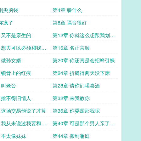
 削尖脑袋
第4章 躲什么
 你疯了
第8章 隔音很好
章 又不是亲生的
第12章 你就这么想跟我划清
界限
章 想去可以必须和我住
第16章 名正言顺
章 做孙女婿
第20章 你还真是会招蜂引蝶
章 锁骨上的红痕
第24章 折腾得两天没下床
 叫老公
第28章 请你们喝喜酒
章 捨不得旧情人
第32章 来我教你
章 这场交易他说了才算
第36章 你委屈那我呢
章 我从未说过我要和別
第40章 可是那个男人亲了她
一口唉
章 不太像妹妹
第44章 搬到澜庭