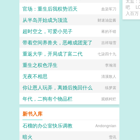
太监：
吧
L
官场：重生后我权势滔天
血染军刀
入百万
从半岛开始成为顶流
财迷油盐酱
超时空之，可爱小兕子
蒋的不错
带着空间养兽夫，恶雌成团宠了
吉祥瑞雪
重返大学，开局成了富二代
七柒四十九
重生之权色浮生
李瀚清
无夜不相思
清溪散人
你让恩人玩弄，离婚后挽回什么
练梦裳
年代，二狗有个物品栏
观棋柯烂
新书入库
石榴的办公室快乐调教
Andongnian
暗火
雪讯