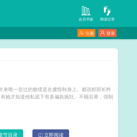
会员书架
阅读记录
注册
登录
年来唯一尝过的败绩是在虞惊秋身上。都说郁部长矜
只有她才知道他私底下有多偏执疯狂。不顾后果，强制
章节目录
立即阅读