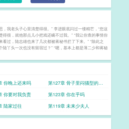
心思，我老头子心里清楚得很。” 李进眼底闪过一缕精芒，“您这
楚得很，就他那点儿小把戏还瞒不过我。” “我让你查的事情你
来看过，陆志雄也来了几次都被蒋秘书拦了下来。” “除此之
个陆丫头一次也没有留宿过？” “嗯，基本上都是薄二少和蒋秘
8章 你晚上还来吗
第127章 骨子里闷骚型的男
人
4章 你要对我负责
第123章 你在乎吗
章 陆家过往
第119章 未来少夫人