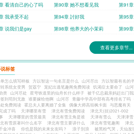
9章 看清自己的心了吗
第90章 她不想看见我
第91
3章 我承受不起
第94章 討好我
第95
章 说我们是gay
第98章 他养大的小茉莉
第99
敢当真
查看更多章节...
小说标签
清单怎么填写样板
方以智这一句名言是什么
山河尽出
方以智最有名的
性转系统女变男
贺荔宁
宠妃出逃笔趣阁免费阅读
饥渴症太要命了
山河
助类
山河尽处
星穹铁道里的仙舟长什么样子
被千亿总裁亲妈赶出门我
日签到苟到无敌
谁要嫁给他啊
山河尽
青藤中学高中部有高考排名了吗
尽处免费阅读
霍总夫人要离婚了全集
偶像大师高垣枫卡面
与恶魔有关
完成了吗
天津哪里有雪
津北有雪免费阅读
津北天(挂)2021-002
故事
天津哪里的雪景最美
津北有雪主角是谁
天津有雪么
天津津
津北有雪原著叫什么名字
津北有雪主要讲什么
津北有雪笔趣阁
津
千金冲喜
你也是我的未来女友吗？
浪子別浪
被黑粉气哭，天仙发