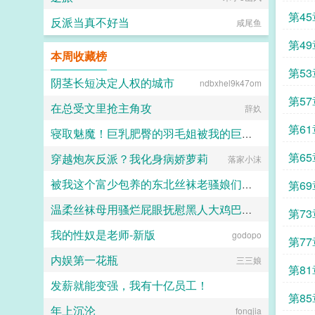
上线。3别在本文评论区提及其他作
者的文，也别在其他作者评论区提及
第4
反派当真不好当
咸尾鱼
本文，尊重他人创作成果。4评论区
请友好交流，和平讨论，禁止人身攻
第4
击，请尽量别写带颜色的段子，走进
本周收藏榜
评论区遍地裤子实在太过超前。6吵
第5
架伤财运，祝大家恭喜发财。专栏预
阴茎长短决定人权的城市
ndbxhel9k47om
收非传统求爱法则求收藏...
第5
在总受文里抢主角攻
辞奺
第6
寝取魅魔！巨乳肥臀的羽毛姐被我的巨棒寝取干出阿黑颜
第6
穿越炮灰反派？我化身病娇萝莉
Koisheep
落家小沫
被我这个富少包养的东北丝袜老骚娘们（无绿改）
第6
温柔丝袜母用骚烂屁眼抚慰黑人大鸡巴的淫乱群交摄影记录
的
超能逗士
第7
我的性奴是老师-新版
godopo
佚名
第7
内娱第一花瓶
三三娘
第8
发薪就能变强，我有十亿员工！
客气
第8
年上沉沦
今月曾经照古河
fongjia