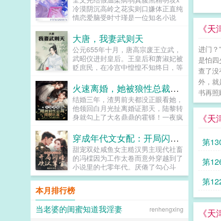
生下孩子，不论男女，她都是少主夫
鸡犬。燕王端坐，临视睥睨，不怒而
冷漠阴沉高岭之花实则口嫌体正直纯
人。十个月后，她生下一只白猫？就
自威。二人对上视线，促狭中带着几
情恋爱脑受时寸瑾是一位知名小说
在她打算抱着小猫跑路的时候，少主
分挑衅，金阶玉殿便生了寒。那凤目
家。谈完大项目当晚，他眼一闭一
《天
破门而入，直接抢走了小猫。山主看
微眯，仍循着旧日称呼，质问声凛
睁，穿书变成一只废物雄虫。时寸
大唐，我妻武则天
到白猫，更是涕泪聚下，他大手一
冽，吾儿，如今可要杀了寡人？秦诏
瑾？原著烂尾，HE转BE。必须要掰
挥，少主夫人喜得麟儿，全山上下统
进门？
公元655年十月，唐高宗废王立武，
俯身，骤然折膝跪了下去往日隐忍换
正剧情，穿书系统才放他回去，偏偏
统有赏。看着有些癫狂的父子俩，赵
武昭仪进封皇后。王皇后和萧淑妃被
作桀骜，锋锐眉眼经年淬炼，越发显
是怕四
系统虚弱到休眠，时寸瑾穿越当晚差
丽儿闭上眼睛。完了，他们都疯
贬庶民，在冷宫中惶惶不知终日，等
得狠厉，但唇角柔情却化作了一抹
点落地成盒。低配天崩开局，死了
查了没
了。...
待她们的是与人彘齐名的骨醉刑罚。
笑，未免舍不得。哦？宫城十里，凤
算…算个屁！我刚谈完的大项目！比
外，就
长孙无忌退居幕后，仍不死心，与关
冠霞帔，金银珠玉贯满箱，另有玺印
火速离婚，她被狼性总裁搂腰狂宠
起救剧情，还是先想想怎么救自己
书再照顾
陇贵族们暗中筹谋，寻求废掉武则天
一枚，权作信礼。儿臣秦诏笑的璀
吧！时寸瑾融合记忆发现虫族世界文
结婚三年，渣男前夫都没正眼看她，
皇后之位。许敬宗李义府等拥武派官
璨，忽又改了口，朕，是来迎娶您回
化贫瘠，干脆捡起老本行连夜在星网
他领回白月光扯离婚证那天，陆黎转
员摩拳擦掌，准备凭拥立皇后之功，
家的。前期日常卖惨求宠博取父王怜
直播写文，开播名字上去就是一个经
《天
身就勾上了大名鼎鼎的霍铎！一夜疯
入阁宰事，封侯拜相。一场突如其来
爱的质子攻x每天外冷内热宠溺带娃
久不衰震惊体室友老是穿得很厚，有
狂后，男人看着她低笑陆小姐，不打
的头疾，让唐高宗李治陷入昏迷，当
的后爹受后期装乖假寐豺狼帝王攻x
天回去早，意外发现他竟然有尾勾？
算负责？陆黎转身不认人，他霍铎怎
穿成年代文女配：开局闪婚硬汉军官
他重新醒来时，大唐所有人的命运，
高冷美强囚凤帝王受食用注意■时代
第1
路过雌虫等等？路过雌虫什么？无数
么会缺女人！本以为不会再有交集，
都将发生改变。...
架春秋平行时期，称呼及势力地图有
甜宠双处咸鱼女主糙汉男主现代社畜
虫震惊点进这个直播间直到下播都没
可被他彻底缠上。某天他抵她在墙陆
私设。双方无任何亲缘关系，质子到
的冯橖因为工作太卷而意外穿越到了
人走。新号开播当晚，空降top榜！
第1
小姐，咱俩床上挺搭的，霍太太的位
他国后，称国君为父王。■端水互宠
小说里的七零年代。厌倦了勾心斗
时寸瑾一战爆火，纯爱战神席卷糙汉
子考虑一下？众人都以为霍铎玩玩而
相爱相杀年龄差7岁年下强强身心
角，为钱拼命的日子的她决心抱住未
虫族世界观！越来越多雌虫蹲守直播
已，就连陆黎都没当真。后来热搜爆
第12
1v1欢迎收藏作者鞠躬jpg其他预收
婚夫贺南章的粗大腿，好从此过生躺
间，嘲讽蔑视直说不可能有雄虫阁下
了图，陆黎切菜划破了手，男人红着
本月排行榜
（作者广告位3啵啵）■古耽戎马踏
平摆烂的人生。毕竟这位未婚夫不久
会这样！然后耿直打赏。继室友后，
眼圈抱起她乖，以后这些我来干...
秋棠心狠手辣权臣攻x老谋深算谋士
后将会成为书中最强大佬。谁知大佬
主播又推出同事医生…等系列纯爱狗
当老婆的闺蜜知道我淫妻
renhengxing
受权臣技能之伺候娇生惯养的公子哥
不开窍，一心想跟她解除婚约。从此
《天
血小说令这群单身寡雌欲罢不能！狂
儿。■古耽照我满怀冰雪忠犬糙汉暗
冯橖的人生信条又多了一样，那就是