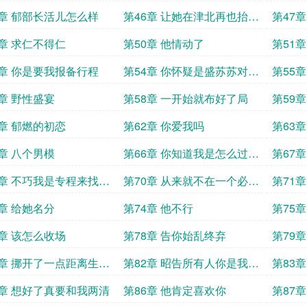
5章 郁部长活儿怎么样
第46章 让她在津北再也抬不
第47
起头
9章 求仁不得仁
第50章 他情动了
第51
3章 你是要我报备行程
第54章 你怀疑是盛苏苏对她
第55
不利
7章 野性盛宴
第58章 一开始就布好了局
第59
1章 郁燃的初恋
第62章 你爱我吗
第63
娇
5章 八个男模
第66章 你知道我是怎么过的
第67
吗
和陆家
9章 不巧我是专程来找你
第70章 从来就不在一个必选
第71
项里
3章 给她名分
第74章 他不行
第75
7章 该怎么收场
第78章 告你始乱终弃
第79
1章 挪开了一点距离生分
第82章 昭告所有人你是我的
第83
人
5章 想好了真要和我两清
第86章 他肯定喜欢你
第87