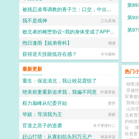
第8
被残忍凌辱调教的香子兰：口交，中出，足交，肛交，直至彻底堕落成发情母猫~
第9
我不是戏神
通痴道人
三九音域
第97
败北者的雌堕协议~我的身体变成了APP支配的雌肉玩具~
煦日逢雨【姐弟骨科】
小怪兽
浦浦
获得逆天技能低存在感？
卡卡羅特
最新更新
热门
重生：保送清北，我让校花震惊了
销售
穿越
绝美前妻重新追求我，我偏不同意
追着落日看银河
叶落菩提
军事援
权力巅峰从纪委开始
我每
楚乔
山河
华娱：导演我为王
源俊
北有雪
的啥
官道之庶子的逆袭
木子李排行二
址
给首富
赶山打猎：从寡妇炕头到万元户
南柒本柒