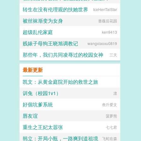
转生在没有伦理观的扶她世界
IceHenTaiStar
火锅气候
被丝袜渐变为女身
蔷薇后花园
超级乱伦家庭
ken9413
贱婊子母狗王晓旭调教记
wangxiaoxu0819
那些年，我们共同凌辱过的校园女神
三天
最新更新
凯文：从黄金庭院开始的救世之旅
训兔（校园1v1）
无名小作者595
凛
好個坑爹系統
叁斤爱文
唇友谊
菠萝熊
重生之王妃太嚣张
七七君
韩立：开局小瓶，一路爽到道祖境
飞蛇在森