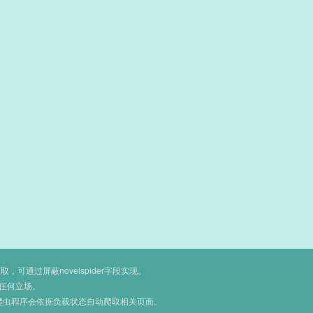
通过屏蔽novelspider字段实现。
任何立场。
爬虫程序会依据负载状态自动爬取相关页面。