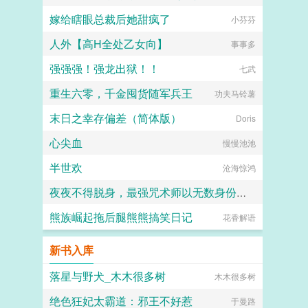
嫁给瞎眼总裁后她甜疯了
小芬芬
人外【高H全处乙女向】
事事多
强强强！强龙出狱！！
七武
重生六零，千金囤货随军兵王
功夫马铃薯
末日之幸存偏差（简体版）
Doris
心尖血
慢慢池池
半世欢
沧海惊鸿
夜夜不得脱身，最强咒术师以无数身份向我靠近
熊族崛起拖后腿熊熊搞笑日记
花香解语
烤橙
新书入库
落星与野犬_木木很多树
木木很多树
绝色狂妃太霸道：邪王不好惹
于曼路