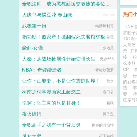
绝对不可能再吃佐樱这一口饭。那，
全职法师：成为黑教廷援交教徒的各位婊子
一封，从此我们再无瓜葛，我走我的
要不一起她！...
阳光道，你只能走独木桥，要是越
热门
人缘鸟与蝶豆花·春山绿
小磊子
momo
线，休怪我不客气！摄政王赶紧扶着
自家的娇妻乖，别闹，小心动了胎
武极第一婿
纯情犀利哥
DNF 
气...
富独子
捐功勋！败家产！掀翻假死夫君棺材板
君忆
TXT种
人简历
豪商·女强
少地瓜
示
开
接
大秦：从战场捡属性开始变强长生
无谅666
么皮
NBA：奇迹缔造者
CP
青椒炒菠萝
思
让你下山娶妻，不是让你震惊世界！
秋水
的召唤
德
李
柯南之柯学漫画家工藤悠二
春日公
妻
特
狂扇导
快穿：宿主真的只是替身！
画秋
夜火缠绵
骨子鱼
全职高手之我有一个背后灵
倒转的白银钟
凤女无双
芯玉姑娘