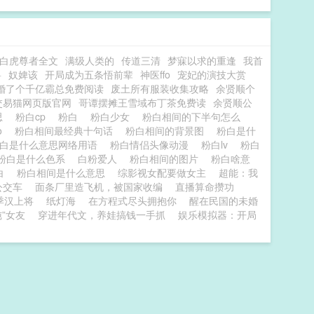
白虎尊者全文
满级人类的
传道三清
梦寐以求的重逢
我首
兽
奴婢该
开局成为五条悟前辈
神医ffo
宠妃的演技大赏
婚了个千亿霸总免费阅读
废土所有服装收集攻略
余贤顺个
交易猫网页版官网
哥谭摆摊王雪域布丁茶免费读
余贤顺公
思
粉白cp
粉白
粉白少女
粉白相间的下半句怎么
o
粉白相间最经典十句话
粉白相间的背景图
粉白是什
白是什么意思网络用语
粉白情侣头像动漫
粉白lv
粉白
粉白是什么色系
白粉爱人
粉白相间的图片
粉白啥意
白
粉白相间是什么意思
综影视女配要做女主
超能：我
公交车
面条厂里造飞机，被国家收编
直播算命攒功
季汉上将
纸灯海
在方程式尽头拥抱你
醒在民国的未婚
纯”女友
穿进年代文，养娃搞钱一手抓
娱乐模拟器：开局