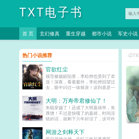
TXT电子书
首 页
玄幻修真
重生穿越
都市小说
军史小说
热门小说推荐
T
官欲红尘
领导被栽赃陷害，李松烨也受到了牵
连！深夜，看着窗外，李松烨回望过
去，眼中闪过一抹狠戾！这到底是一
场通天的富贵，还是暗流汹涌的漩
涡！...
大明：万寿帝君修仙了！
朱聪穿越了！还成了大明嘉靖帝，朱
厚熜！不过是快嘎了的嘉靖，时间没
错的话，就剩下六年好活了，这可咋
办？就在嘉靖看着自己这幅残躯心慌
不已的时候，却发现自己可以进入一
网游之剑释天下
方修仙世界于是，一个穿梭两界，修
昔日战神之神，失忆三年后再度苏