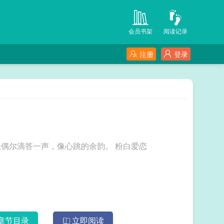
会员书架
阅读记录
注册
登录
卫生间的门被反锁了，狭小的空间里只有水龙头偶尔滴答一声，像心跳的余韵。 粉白爱恋
章节目录
立即阅读