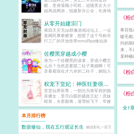
仙的嘉靖诞生了！一个崭新的大明，
醒，变身落魄小司机，追随美女大小
也将在真正的万寿帝君手中，成为闪
姐再战网游，组建新兴公会，化身地
耀寰宇的伟大仙朝！...
狱使者，再续网游巅峰绝唱，演绎王
《粉
者归来…...
从零开始建宗门
希芬抵
第四天灾无cp群像游戏论坛上，一众
老网民摩拳擦掌，怒喷了这个号称吊
睫毛都
打三厂的开放世界mmoRpg修仙游
抖的期
戏十洲记数日，哪知开服一看三厂和
来，不
它比起来还真特么是弟弟！那波澜壮
佐樱黑穿越成小樱
某种确
阔的异世天地，海内十洲海外三岛，
身为一个佐樱黑的读者，穿成小樱怎
宏大到令人头晕目眩的地图。瑰丽的
么办？当然是要跟二柱子离婚啊！可
仙侠神话，神仙鬼怪异兽妖魔还有一
《粉
是看着现在才六岁的二柱子，她陷入
个饱含无数玩家心血从零建立起来的
深深的思绪。她是要先将二柱子搞
天下第一修仙宗门师父师父，咱们宗
死，然后被岸本的亲爹满门抄斩。还
权宠下堂妃：神医狂妻很嚣张
门为什么号称天下第一修仙宗门啊？
是先转头去按着主角跟他结婚，省略
可能因为人多？重开二周目的方羡鱼
堂堂仙界医尊，一朝沦为将军府的痴
《粉
你追我逃好几百集祸害整个忍界的剧
面带慈祥地看着一众自我pua能力良
呆傻女，受尽白眼的摄政王妃！庶妹
情，提前进入你我他都幸福的大结
好的韭菜（划掉）玩家，心满意足，
暗算，夫君鄙夷，漫雪纷飞下，堂嫂
局？啊，好纠结。叮，你的系统已经
决定带着玩家在修仙界开始乱杀。小
更是害她一尸三命！重生归来，她记
全1
到账。什么系统？是一拳崩碎忍界，
萌新看了眼实时在线人数5oo万，迷
忆全复，一双素手，医死人肉白骨。
还是抬脚吊打斑柱大筒木？或者能回
本月排行榜
茫地挠了挠头。你管一个至少五百万
两袖轻挥，整个京城为之颤抖。誓要
家了？亲亲，我是一款专注推进佐樱
人的组织叫修仙宗门？书友群
让欺她辱她之人，付出惨痛代价！传
感情的恋爱系统哦。滚球吧你个邪
数据修仙，我在五行观证长生
974199522（群里有角色表可以填
她说彩礼一百万
说，她嫁给摄政王，是她八辈子修来
教，她就是饿死了，被人打死了，都
欢迎大家来玩哦）...
的福气，殊不知人间我玩腻了，休书