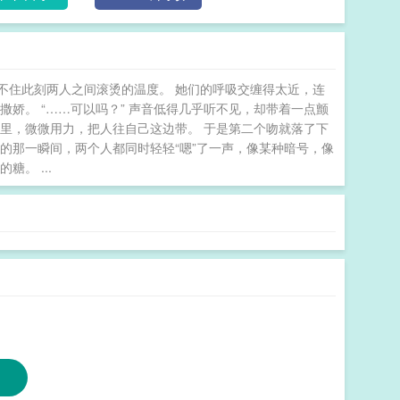
不住此刻两人之间滚烫的温度。 她们的呼吸交缠得太近，连
娇。 “……可以吗？” 声音低得几乎听不见，却带着一点颤
里，微微用力，把人往自己这边带。 于是第二个吻就落了下
的那一瞬间，两个人都同时轻轻“嗯”了一声，像某种暗号，像
。 ...