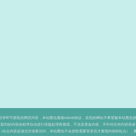
即可获取的网页内容，本站爬虫遵循robots协议，若您的网站不希望被本站爬虫抓取，可
抓取到的内容由程序自动进行排版处理再展现，不涉及更改内容，不针对任何内容表述
（站点内容必须允许游客访问，本站爬虫不会抓取需要登录后才展现内容的站点），