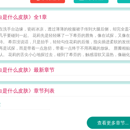
白是什么皮肤》全1章
在洗手台边缘，瓷砖冰凉，透过薄薄的校服裙子传到大腿后侧，却完全盖
几乎要碰到一起。 花莉先是轻轻啄了一下希芬的唇角，像在试探，又像在撒
待。 希芬没说话，只是抬手，轻轻勾住花莉的后颈，指尖插进柔软的发丝
再是试探，而是带着一点急切，带着一点终于不用再藏的放纵。 唇瓣相贴
认。 花莉的舌尖小心地探过去，碰到了希芬的，触感湿软又温热，像融化的糖
白是什么皮肤》最新章节
白是什么皮肤》章节列表
章
查看更多章节...