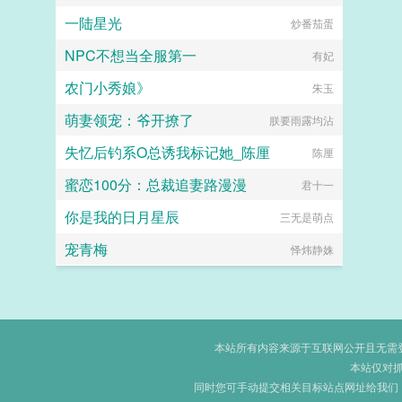
一陆星光
炒番茄蛋
NPC不想当全服第一
有妃
农门小秀娘》
朱玉
萌妻领宠：爷开撩了
朕要雨露均沾
失忆后钓系O总诱我标记她_陈厘
陈厘
蜜恋100分：总裁追妻路漫漫
君十一
你是我的日月星辰
三无是萌点
宠青梅
怿炜静姝
本站所有内容来源于互联网公开且无需登录
本站仅对
同时您可手动提交相关目标站点网址给我们