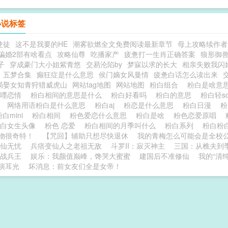
小说标签
使徒
这不是我要的HE
潮雾欲燃全文免费阅读最新章节
母上攻略续作者
骗婚2部有啥看点
攻略仙尊
吃播家产
疲惫打一生肖正确答案
狼形御
子
穿成豪门大小姐紫青悠
交易沦陷by
梦寐以求的长大
相亲失败我闪
五梦合集
癫狂症是什么意思
侯门嫡女风曼情
疲惫白话怎么读出来
局娶女知青狩猎威虎山
网站tag地图
网站地图
粉白组合
粉白是啥意
粉嚜恋情
粉白相间的意思是什么
粉白好看吗
粉白的意思
粉白轻s
肤
网络用语粉白是什么意思
粉白aj
粉恋是什么意思
粉白日漫
粉
粉白mini
粉白相间
粉色爱恋什么意思
粉白是啥
粉色恋爱原唱
粉白女生头像
粉色 恋爱
粉白相间的月季叫什么
粉白系列
粉白粉
物很奇特！
【咒回】辅助只想尽快退休
我的青梅怎么可能会是全校
仙无忧
兵痞变仙人之老祖无敌
斗罗II：寂灭神主
三国：从樵夫到
战兵王
娱乐：我颜值巅峰，馋哭大蜜蜜
建国后不准修仙
我的“清
演耳光
坏消息：前女友们全是女帝！