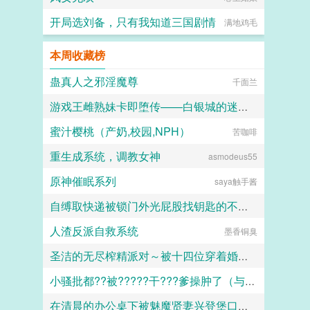
开局选刘备，只有我知道三国剧情
满地鸡毛
本周收藏榜
蛊真人之邪淫魔尊
千面兰
游戏王雌熟妹卡即堕传——白银城的迷宫主?拉比丽斯篇
蜜汁樱桃（产奶,校园,NPH）
苦咖啡
丁骨
重生成系统，调教女神
asmodeus55
原神催眠系列
saya触手酱
自缚取快递被锁门外光屁股找钥匙的不良妹妹
人渣反派自救系统
墨香铜臭
黑翼君
圣洁的无尽榨精派对～被十四位穿着婚纱的舰娘新娘们在教堂内献上身体的集体婚礼～
小骚批都??被?????干???爹操肿了（与狼共枕）
火锅气候
在清晨的办公桌下被魅魔贤妻兴登堡口交，夜晚在宴会厅角落的鞋交
百无禁忌