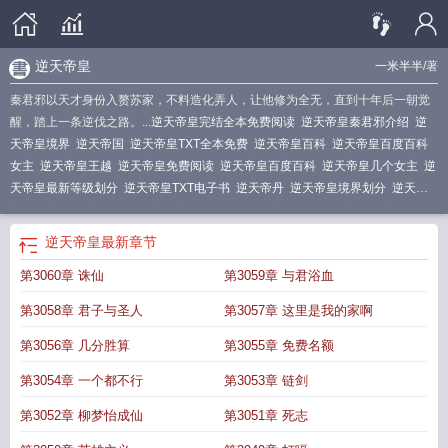
逆天帝皇
一米半半
/著
秦君邪以天才身份入赘苏家，不料造化弄人，让他修为全无，直到十年后一朝觉
醒，踏上一条逆伐之路。...
逆天帝皇完结全本免费阅读
逆天帝皇秦君邪介绍
逆
天帝皇境界
逆天帝国
逆天帝皇TXT全本免费
逆天帝皇百科
逆天帝皇百度百科
女主
逆天帝皇王越
逆天帝皇免费阅读
逆天帝皇百度百科
逆天帝皇几个女主
逆
天帝皇最新等级划分
逆天帝皇TXT电子书
逆天帝丹
逆天帝皇境界划分
逆天帝
尊无弹窗
逆天帝皇txt
逆天帝皇主角出狱的
逆天帝皇有几个女主
逆天帝皇秦君
邪境界划分
逆天帝姬
逆天帝皇女主
逆天帝皇笔趣阁
逆天帝皇秦君邪真实身
逆天帝皇
最新章节
份
逆天帝皇秦君邪百度百科
逆天帝皇女主有几个
逆天帝后
逆天帝姬全文免
第3060章 诛仙
第3059章 与君浴血
费
逆天帝皇秦君邪几个老婆
逆天帝遵
逆天帝皇秦君邪境界等级顺序
逆天帝
妃
逆天帝皇完整版全集免费观看
逆天帝皇女主角是谁
逆天帝皇秦君邪的血
第3058章 君子与圣人
第3057章 这里是我的家啊
脉
逆天帝皇主角几个老婆
逆天帝皇最新章节
逆天神帝笔趣阁
逆天帝皇秦君邪
百科百度
逆天帝皇境界划分详细
逆天帝皇等级划分
逆天帝皇一米半半百度百
第3056章 几分胜算
第3055章 免费名额
科
逆天帝皇秦君邪有几个女主
逆天神帝
逆天神帝全文免费阅读
逆天帝尊百度
第3054章 一个都不行
第3053章 链剑
百科
逆天帝皇TXT
逆天神帝介绍
逆天大帝
逆天帝道
逆天帝皇是不是抄袭万族
之劫
逆天帝皇秦君邪
逆天帝皇人物介绍
逆天帝皇全部人物关系图
逆天帝皇的
第3052章 柳梦怡成仙
第3051章 死志
十二个境界