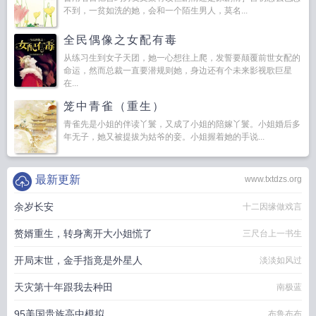
不到，一贫如洗的她，会和一个陌生男人，莫名...
全民偶像之女配有毒
从练习生到女子天团，她一心想往上爬，发誓要颠覆前世女配的
命运，然而总裁一直要潜规则她，身边还有个未来影视歌巨星
在...
笼中青雀（重生）
青雀先是小姐的伴读丫鬟，又成了小姐的陪嫁丫鬟。小姐婚后多
年无子，她又被提拔为姑爷的妾。小姐握着她的手说...
最新更新
www.txtdzs.org
余岁长安
十二因缘做戏言
赘婿重生，转身离开大小姐慌了
三尺台上一书生
开局末世，金手指竟是外星人
淡淡如风过
天灾第十年跟我去种田
南极蓝
95美国贵族高中模拟
布鲁布布