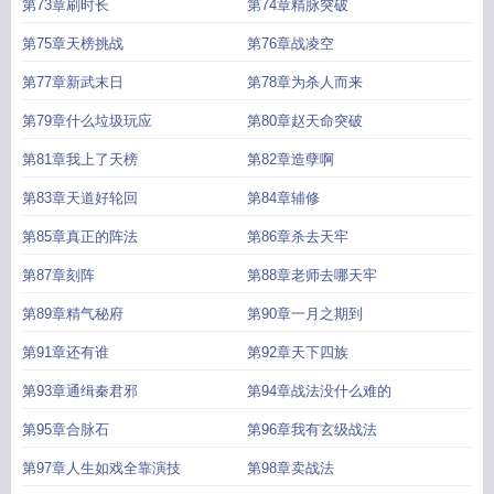
第73章刷时长
第74章精脉突破
第75章天榜挑战
第76章战凌空
第77章新武末日
第78章为杀人而来
第79章什么垃圾玩应
第80章赵天命突破
第81章我上了天榜
第82章造孽啊
第83章天道好轮回
第84章辅修
第85章真正的阵法
第86章杀去天牢
第87章刻阵
第88章老师去哪天牢
第89章精气秘府
第90章一月之期到
第91章还有谁
第92章天下四族
第93章通缉秦君邪
第94章战法没什么难的
第95章合脉石
第96章我有玄级战法
第97章人生如戏全靠演技
第98章卖战法