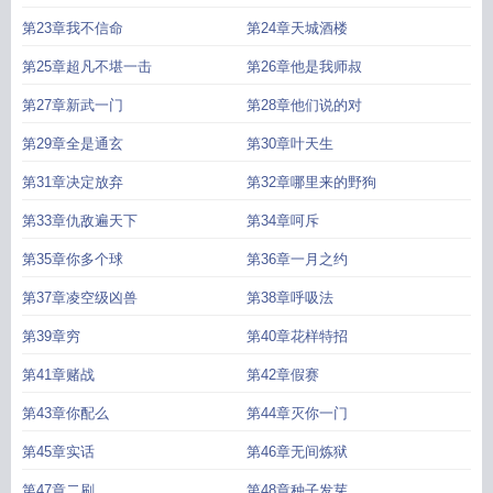
第23章我不信命
第24章天城酒楼
第25章超凡不堪一击
第26章他是我师叔
第27章新武一门
第28章他们说的对
第29章全是通玄
第30章叶天生
第31章决定放弃
第32章哪里来的野狗
第33章仇敌遍天下
第34章呵斥
第35章你多个球
第36章一月之约
第37章凌空级凶兽
第38章呼吸法
第39章穷
第40章花样特招
第41章赌战
第42章假赛
第43章你配么
第44章灭你一门
第45章实话
第46章无间炼狱
第47章二刷
第48章种子发芽