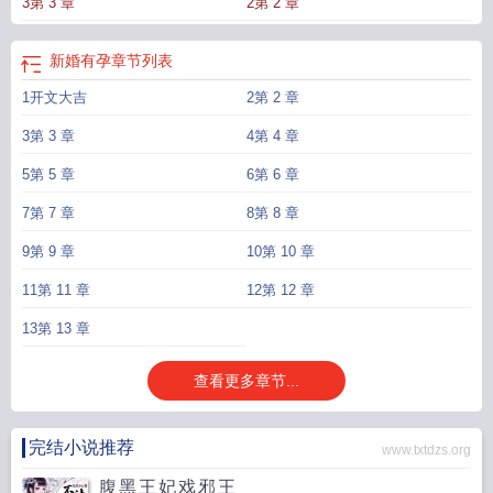
3第 3 章
2第 2 章
的孩子，只能认我当爸。”“离婚么？做梦。”阅读提示：1.男主不是情场浪子，身
心都洁，无任何暧昧史。女主心不洁，喜欢男二，和男主订婚结婚后也还喜欢男
二，接受不了女主的心不是1v1男主的慎重看。男二和女主无血缘关系。女主不是
新婚有孕
章节列表
温柔善良单纯的类型，微疯，微阴湿，微变态，微茶。2.都疯，都不是好人。都
1开文大吉
2第 2 章
疯，都不是好人。都疯，都不是好人。毫无道德。
新婚有孕排骨辣酱
妈咪又跑
了! 美人无心
新婚怀孕好吗
新婚夫妻怀孕容易吗
新婚有孕辣酱排骨
新婚有孕谈
3第 3 章
4第 4 章
叙川禾漱
新娘有身孕 对娶亲人有什么不好
新婚就怀孕
结婚时怀孕了
刚结婚怀
孕
5第 5 章
结婚时候有孕妇在好吗
结婚的时候有怀孕的人去了对新娘不好吗
6第 6 章
结婚怀
孕
新婚夜怀孕的人多吗
结婚时有怀孕的人在一起有什么说法
新婚有孕晋江
新
7第 7 章
8第 8 章
婚有孕爹地
新婚是不是不能有孕妇在场
新婚有孕禾漱最新章节列表
新娘结婚时
怀孕了
新婚怀孕了还可以同房吗
新婚有孕百度禾漱
新婚有孕免费阅读
新婚当
9第 9 章
10第 10 章
天怀孕
新婚有孕百度
新婚有孕晋江谈叙川
新婚夫妻怀孕了需要办理什么证
11第 11 章
12第 12 章
件
新婚有孕谈叙川
新娘子怀孕结婚要忌哪些
新娘有孕结婚有啥讲究
结婚有怀
孕的人有什么忌讳
13第 13 章
查看更多章节...
完结小说推荐
www.txtdzs.org
腹黑王妃戏邪王