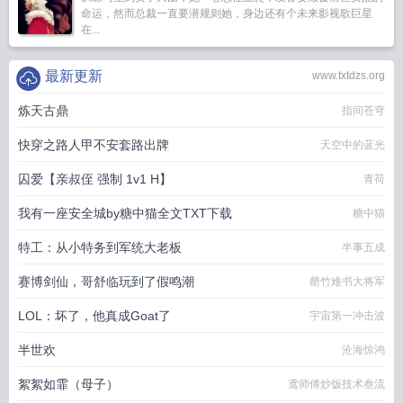
命运，然而总裁一直要潜规则她，身边还有个未来影视歌巨星
在...
最新更新
www.txtdzs.org
炼天古鼎
指间苍穹
快穿之路人甲不安套路出牌
天空中的蓝光
囚爱【亲叔侄 强制 1v1 H】
青荷
我有一座安全城by糖中猫全文TXT下载
糖中猫
特工：从小特务到军统大老板
半事五成
赛博剑仙，哥舒临玩到了假鸣潮
罄竹难书大将军
LOL：坏了，他真成Goat了
宇宙第一冲击波
半世欢
沧海惊鸿
絮絮如霏（母子）
鸢师傅炒饭技术叁流