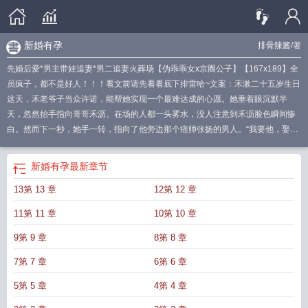
新婚有孕
排骨辣酱
/著
先婚后爱*男主带娃追妻*男二追妻火葬场【伪乖乖女x京圈公子】【167x189】全
员疯子，都不是好人！！！看文前请先看看底下排雷哈~文案：禾漱二十五岁生日
这天，禾老爷子当众许诺，能帮她实现一个最难达成的心愿。她垂着眼沉默半
天，忽然抬手指向哥哥禾沥。在场的人都一头雾水，没人注意到禾沥脸色瞬间惨
白。然而下一秒，她手一转，指向了他旁边那个痞帅张扬的男人。“我要他，娶
我。”谈叙川。这位可是出了名的浪子。从小到大心性散漫，心似旷野，压根没想
过成家。果不其然，谈叙川当众拒绝了。“凭什么？”男人懒洋洋地说了一句。可没
新婚有孕
最新章节
过多久，禾漱还是风风光光嫁进了谈家。婚后，当初当众拒绝她的谈叙川，夜夜
13第 13 章
12第 12 章
和她同床。才过三个月，她怀孕的消息就传开了。—谈叙川发现禾漱好像要出轨
了。就在查出怀孕这天。他陪她回到禾家，中途禾漱借口去洗手间，很久都没回
11第 11 章
10第 10 章
来。他去找她，正巧撞见她抓着禾沥的衣角落泪，脸上是一副任谁见了都心生怜
惜的神情。她在说：“禾沥，只要你愿意，我现在就跟他提离婚。”—禾漱心里一直
9第 9 章
8第 8 章
很明白。她和谈叙川看着有名有实，每晚睡在一起，心却各在一边。谈叙川愿意
7第 7 章
6第 6 章
结婚，不过是听谈家老太太的话，只要跟她生个孩子，他之后照样能在外随心所
欲。这段婚姻，本来就是各取所需。现在目的都达到了，她想离婚抽身。可男人
5第 5 章
4第 4 章
直接撕了离婚协议书，把她抵在墙上，捏着她的下巴，目光淡漠冷傲：“你肚子里