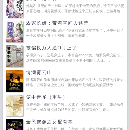
她是21世纪的天才神医，却穿越成不受宠的弃妃，冷面王爷纳妾
来恶心她，洞房花烛夜，居然让她这个王妃去伺候，想羞辱她...
农家长姐：带着空间去逃荒
逃荒重生种田空间团宠萌宝基建甜宠宋清瑶重生了，还重生到了
一个农家傻女身上！刚来，就看到恶毒...
被偏执万人迷O盯上了
易璟穿书了，还是穿进了一本百合abopo文。如果易璟没记错，
这本po文的omega女主郁淼是个不折不扣的万人迷。...
情满雾云山
情满雾云山作者用舒展自如的开放式艺术手法，以爱情的起伏为
脉络，以艰苦创业为主线，围绕着华高灿毛妮妮的爱情故...
笼中青雀（重生）
青雀先是小姐的伴读丫鬟，又成了小姐的陪嫁丫鬟。小姐婚后多
年无子，她又被提拔为姑爷的妾。小姐握着她的手说...
全民偶像之女配有毒
从练习生到女子天团，她一心想往上爬，发誓要颠覆前世女配的