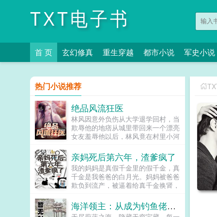
TXT电子书
首 页
玄幻修真
重生穿越
都市小说
军史小说
热门小说推荐
T
绝品风流狂医
林风因意外负伤从大学退学回村，当
欺辱他的地痞从城里带回来一个漂亮
女友羞辱他以后，林风竟在村里小河
意外得到了古老传承，无相诀。自此
以后，且看林风嬉戏花丛，逍遥都
亲妈死后第六年，渣爹疯了
市！...
我的妈妈是真假千金里的假千金，真
千金是我爸爸的白月光。妈妈被爸爸
欺负到流产，被逼着给真千金换肾，
被绑架犯凌虐。终于，她解脱了。她
死了。妈妈死后第六年，爸爸突然后
海洋领主：从成为钓鱼佬开始
悔了。他把真千金赶走，跪在坟墓前
无尽蔚蓝之海，隐藏无穷宝藏。每一