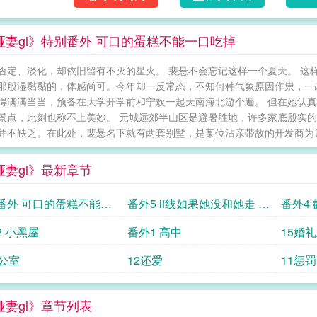
哑妻gl》特别番外 可口的蛋糕不能一口吃掉
否定、淡化，却依旧留有不灭的星火。 裴悬不会忘记这样一个夏天。 这
那般湿黏黏的，体感尚可。今年却一反常态，不知何种气象原因作祟，一
得满满当当，预备在大学开学前和宁欢一起天南海北游个遍。 但在她认
景点，此刻也称不上美妙。 元城远郊半山区是避暑胜地，许多家底殷实的
并不缺乏。在此处，裴悬名下就有两套别墅，是某位沾亲带故的开发商为讨
哑妻gl》最新章节
番外 可口的蛋糕不能一
番外5 if线如果她没和她走 4
番外4
掉
6 8v co m
2 小黑屋
番外1 高中
15婚礼
办公室
12还爱
11惩罚
哑妻gl》章节列表