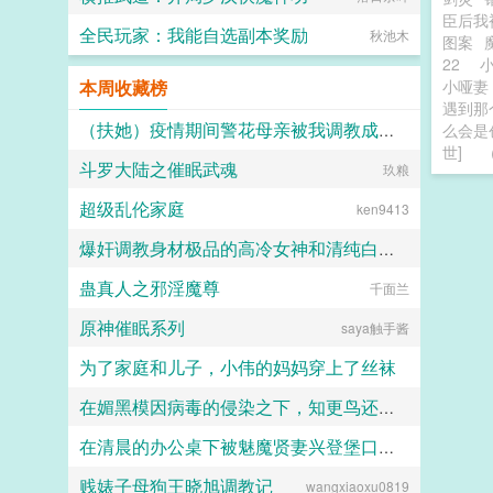
臣后我
全民玩家：我能自选副本奖励
秋池木
图案
22
小
本周收藏榜
小哑
遇到那
（扶她）疫情期间警花母亲被我调教成三洞全开的肉便器母狗
么会是
世]
斗罗大陆之催眠武魂
霜染official
玖粮
超级乱伦家庭
ken9413
爆奸调教身材极品的高冷女神和清纯白袜甜妹留学生，射满她们的鞋柜里的高跟鞋和小皮鞋
蛊真人之邪淫魔尊
千面兰
ni1l
原神催眠系列
saya触手酱
为了家庭和儿子，小伟的妈妈穿上了丝袜
在媚黑模因病毒的侵染之下，知更鸟还是恶堕成了黑爹的媚黑母猪
daokee
在清晨的办公桌下被魅魔贤妻兴登堡口交，夜晚在宴会厅角落的鞋交
人头木321
贱婊子母狗王晓旭调教记
wangxiaoxu0819
火锅气候