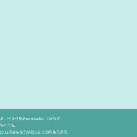
通过屏蔽novelspider字段实现。
任何立场。
爬虫程序会依据负载状态自动爬取相关页面。