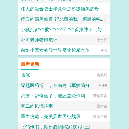
伟大的融合战士华竟然是超级媚黑的母猪便器这件事
停云的媚黑仙舟 ??恶堕的我，媚黑的鸣火首席以及仙舟??
嘿嘿嘿
小骚批都??被?????干???爹操肿了（与狼共枕）
露露
补习老师猎艳笔记
百无禁忌
小土豆
白给小魔女的异世界魔物榨精之旅
佚名
最新更新
陆沉
魔风烈
穿越医药博士，在南岛当军嫂苟分
吾小6
武侠：都修仙了，谁还去论剑啊
萧瑟黄昏
驴二的风流往事
梁帮主
重生虎啸：完美异世界征战录
叶木声息
飞鸽传书，期日必到[综武侠+剑三]