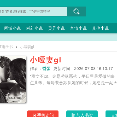
网游小说
科幻小说
灵异小说
言情小说
其他小说
XT电子书
>
小哑妻gl
小哑妻gl
作者：
昏蛋
更新时间：2026-07-08 16:10:17
*甜文不虐。裴悬骄纵恶劣，平日里最爱做的事
手机访问
加入书架