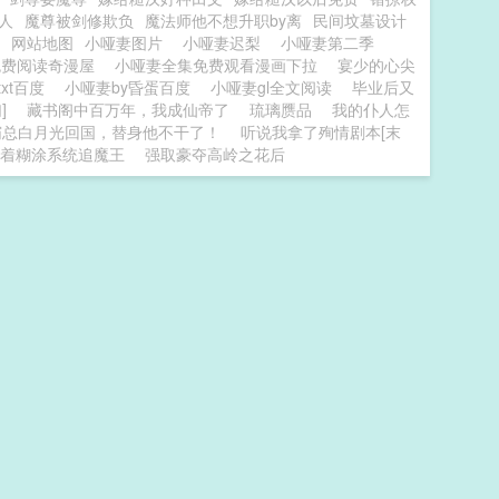
人
魔尊被剑修欺负
魔法师他不想升职by离
民间坟墓设计
网站地图
小哑妻图片
小哑妻迟梨
小哑妻第二季
免费阅读奇漫屋
小哑妻全集免费观看漫画下拉
宴少的心尖
txt百度
小哑妻by昏蛋百度
小哑妻gl全文阅读
毕业后又
]
藏书阁中百万年，我成仙帝了
琉璃赝品
我的仆人怎
霸总白月光回国，替身他不干了！
听说我拿了殉情剧本[末
着糊涂系统追魔王
强取豪夺高岭之花后