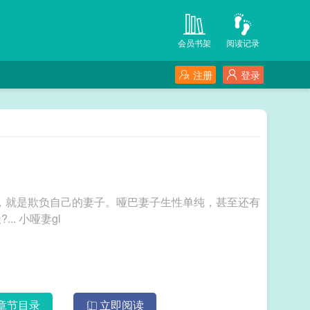
会员书架
阅读记录
注册
登录
，就是欺负自己的妻子。哑巴妻子生性单纯，甚至还有
点儿笨。每每裴悬欺负她的时候，她总是一副天?... 小哑妻gl
章节目录
立即阅读