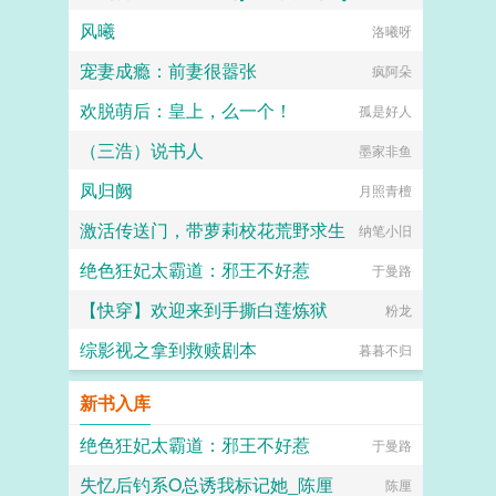
风曦
花与剑与简
洛曦呀
宠妻成瘾：前妻很嚣张
疯阿朵
欢脱萌后：皇上，么一个！
孤是好人
（三浩）说书人
墨家非鱼
凤归阙
月照青檀
激活传送门，带萝莉校花荒野求生
纳笔小旧
绝色狂妃太霸道：邪王不好惹
于曼路
【快穿】欢迎来到手撕白莲炼狱
粉龙
综影视之拿到救赎剧本
暮暮不归
新书入库
绝色狂妃太霸道：邪王不好惹
于曼路
失忆后钓系O总诱我标记她_陈厘
陈厘