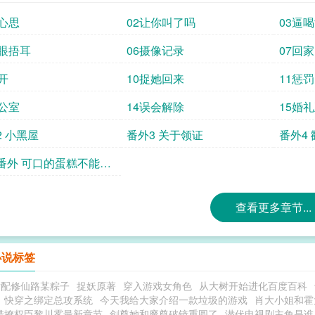
坏心思
02让你叫了吗
03逼
蒙眼捂耳
06摄像记录
07回家
开
10捉她回来
11惩罚
办公室
14误会解除
15婚礼
2 小黑屋
番外3 关于领证
番外4
番外 可口的蛋糕不能一
掉
查看更多章节...
小说标签
女配修仙路某粽子
捉妖原著
穿入游戏女角色
从大树开始进化百度百科
快穿之绑定总攻系统
今天我给大家介绍一款垃圾的游戏
肖大小姐和霍
错撩权臣黎川雾最新章节
剑尊她和魔尊破镜重圆了
潜伏电视剧主角是谁