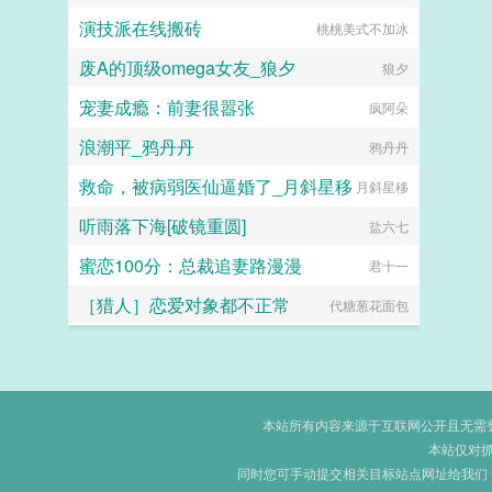
演技派在线搬砖
桃桃美式不加冰
废A的顶级omega女友_狼夕
狼夕
宠妻成瘾：前妻很嚣张
疯阿朵
浪潮平_鸦丹丹
鸦丹丹
救命，被病弱医仙逼婚了_月斜星移
月斜星移
听雨落下海[破镜重圆]
盐六七
蜜恋100分：总裁追妻路漫漫
君十一
［猎人］恋爱对象都不正常
代糖葱花面包
本站所有内容来源于互联网公开且无需登录
本站仅对
同时您可手动提交相关目标站点网址给我们