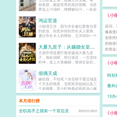
哀求妈妈回到他的身边。所有人都认
份鱼获，都是世界的美好馈赠。当世
为，她不会再回来了。只有我知道，
界染上污浊时，馈赠被玷污，一处处
妈妈一直在我的身边...
码头成为最后的安全区。世界濒临破
《小
灭之际，一群渔者被召唤而来。这是
鸿运官道
渔者也是愚者的故事。浓缩版一切从
反问、
小助理王洋，因为市长被纪委查办受
挥动鱼竿成为钓鱼佬开始。苏忘
到牵连，却意外得到市长夫人垂青。
像蒸笼
SO？长着8只眼睛3条腿的鱼到底能
通过市长夫人的帮助，王洋得到一个
不能吃？在线等，挺急的。...
划安排
u盘，里面记载了众多不为人知的秘
的旅游
密。从此，王洋官运亨通，红颜不
大夏九皇子：从赐婚女皇妃开始
的资金
断，从小助理一路扶摇而上，直入云
天崩开局逆袭打脸穿越成大夏九皇
霄！...
子，身处诏狱，明日凌迟，一言逆转
《小
乾坤，皇上大喜赐婚，推倒女皇妃...
假偶天成
特别
嫁给我，不怕死？传言瞎子墨沉域是
个天生的煞星，克死双亲姐姐以及三
口吃
番外
个未婚妻。苏小柠抱着必死的决心嫁
给他。本以为婚后是她照顾他，却没
13
想到，她被他宠上了天。他说，她是
本月排行榜
我的女人，只有我可以欺负。他说，
谁敢动我的女人，我让他生不如死。
全职高手之我有一个背后灵
倒转的白银钟
他还说，我的女人要给我生一堆孩
《小
子。...