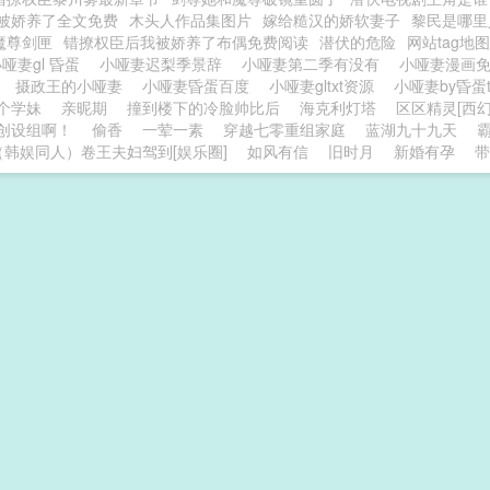
被娇养了全文免费
木头人作品集图片
嫁给糙汉的娇软妻子
黎民是哪里
魔尊剑匣
错撩权臣后我被娇养了布偶免费阅读
潜伏的危险
网站tag地图
哑妻gl 昏蛋
小哑妻迟梨季景辞
小哑妻第二季有没有
小哑妻漫画
妻
摄政王的小哑妻
小哑妻昏蛋百度
小哑妻gltxt资源
小哑妻by昏蛋
个学妹
亲昵期
撞到楼下的冷脸帅比后
海克利灯塔
区区精灵[西幻
创设组啊！
偷香
一荤一素
穿越七零重组家庭
蓝湖九十九天
（韩娱同人）卷王夫妇驾到[娱乐圈]
如风有信
旧时月
新婚有孕
带