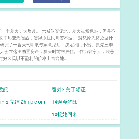
样一个夏天，太反常。 元城位置偏北，夏天虽然也热，但并不
改干热变为湿热，使得原住民叫苦不迭。 裴悬原先将旅游计
真研究了一番天气听取专家意见后，决定闭门不出。原先应季
人会在这里购置房产，夏天时前来居住。 作为裴家人，裴悬
好裴氏以不盈利的价格出售给她...
 歡記
番外3 关于领证
正文完结 2hh p c om
14误会解除
10捉她回来