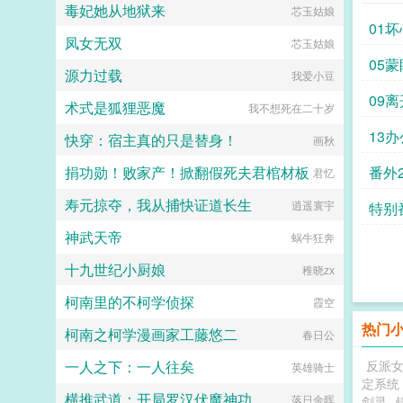
毒妃她从地狱来
芯玉姑娘
01
凤女无双
芯玉姑娘
05
源力过载
我爱小豆
09离
术式是狐狸恶魔
我不想死在二十岁
13
快穿：宿主真的只是替身！
画秋
捐功勋！败家产！掀翻假死夫君棺材板
番外
君忆
寿元掠夺，我从捕快证道长生
逍遥寰宇
特别
神武天帝
蜗牛狂奔
口吃
十九世纪小厨娘
稚晓zx
柯南里的不柯学侦探
霞空
热门
柯南之柯学漫画家工藤悠二
春日公
一人之下：一人往矣
反派
英雄骑士
定系统
横推武道：开局罗汉伏魔神功
落日余晖
剑灵