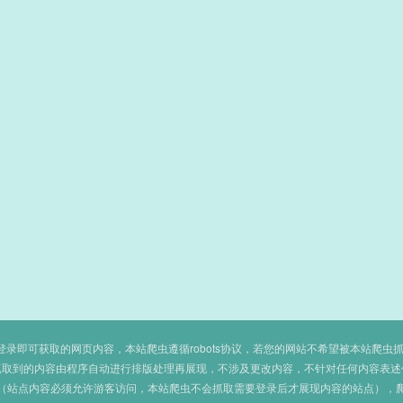
即可获取的网页内容，本站爬虫遵循robots协议，若您的网站不希望被本站爬虫抓取，可
抓取到的内容由程序自动进行排版处理再展现，不涉及更改内容，不针对任何内容表述
（站点内容必须允许游客访问，本站爬虫不会抓取需要登录后才展现内容的站点），