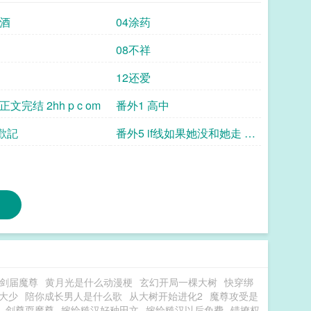
喝酒
04涂药
08不祥
12还爱
正文完结 2hh p c om
番外1 高中
 歡記
番外5 if线如果她没和她走 4
6 8v co m
剑届魔尊
黄月光是什么动漫梗
玄幻开局一棵大树
快穿绑
大少
陪你成长男人是什么歌
从大树开始进化2
魔尊攻受是
剑尊耍魔尊
嫁给糙汉好种田文
嫁给糙汉以后免费
错撩权