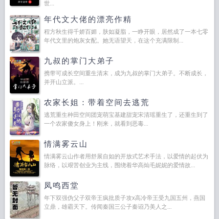
世...
年代文大佬的漂亮作精
程方秋生得千娇百媚，肤如凝脂，一睁开眼，居然成了一本七零
年代文里的炮灰女配。她无语望天，在这个充满限制...
九叔的掌门大弟子
携带可成长空间重生清末，成为九叔的掌门大弟子。不断成长，
并开山立派。...
农家长姐：带着空间去逃荒
逃荒重生种田空间团宠萌宝基建甜宠宋清瑶重生了，还重生到了
一个农家傻女身上！刚来，就看到恶毒...
情满雾云山
情满雾云山作者用舒展自如的开放式艺术手法，以爱情的起伏为
脉络，以艰苦创业为主线，围绕着华高灿毛妮妮的爱情故...
凤鸣西堂
年下双强伪父子双帝王疯批质子攻x高冷帝王受九国五州，燕国
立鼎，雄霸天下。传闻秦国三公子秦诏乃美人之...