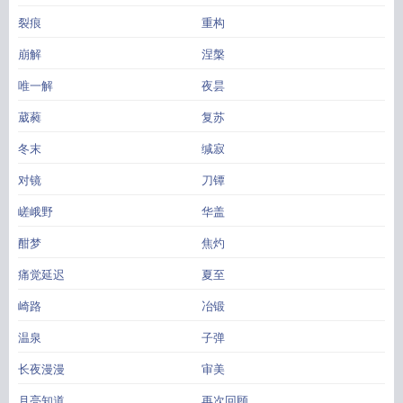
裂痕
重构
崩解
涅槃
唯一解
夜昙
葳蕤
复苏
冬末
缄寂
对镜
刀镡
嵯峨野
华盖
酣梦
焦灼
痛觉延迟
夏至
崎路
冶锻
温泉
子弹
长夜漫漫
审美
月亮知道
再次回顾