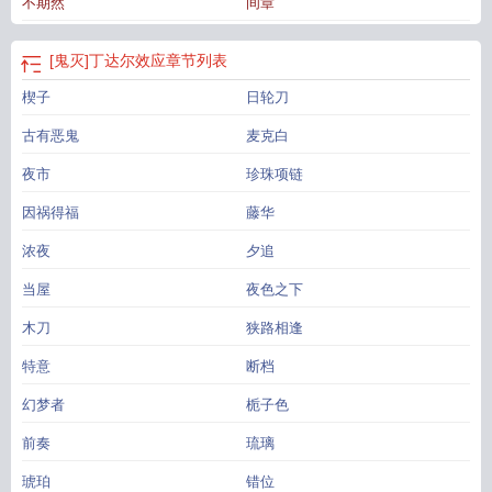
不期然
间章
应
丁达尔效应的梗的起源和历史背景
丁达尔效应什么意思?
丁达尔效应神图
丁
达尔效应日语谐音
丁达尔效应的梗
丁达尔效应诶
丁达尔效应是啥
丁达尔效应
百度百科
丁达尔效应肉眼可见吗
丁达尔效应秒懂百科
丁达尔效应科普
丁达尔
[鬼灭]丁达尔效应
章节列表
效应声优梗
楔子
日轮刀
古有恶鬼
麦克白
夜市
珍珠项链
因祸得福
藤华
浓夜
夕追
当屋
夜色之下
木刀
狭路相逢
特意
断档
幻梦者
栀子色
前奏
琉璃
琥珀
错位