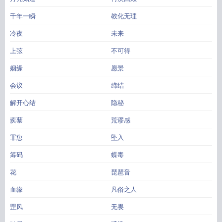
千年一瞬
教化无理
冷夜
未来
上弦
不可得
姻缘
愿景
会议
缔结
解开心结
隐秘
蒺藜
荒谬感
罪愆
坠入
筹码
蝶毒
花
琵琶音
血缘
凡俗之人
罡风
无畏