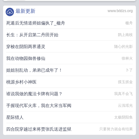
最新更新
www.txtdzs.org
死遁后无情道师姐偏执了_楹舟
楹舟
长生：从开启第二丹田开始
鹊上南枝
穿梭在阴阳两界通灵
随心的光影
我在动物园御兽修仙
徐林火
姐姐别乱动，弟弟已成年了！
卜了
桃源乡村小神医
摸玉抓金
谁说我做的魔法卡牌有问题？
我真不会飞
手握现代军火库，我在大宋当军阀
云浅瑶光
星际猎人
太极阴阳鱼
四合院穿越过来将贾张氏送进监狱
只要努力就会有结果