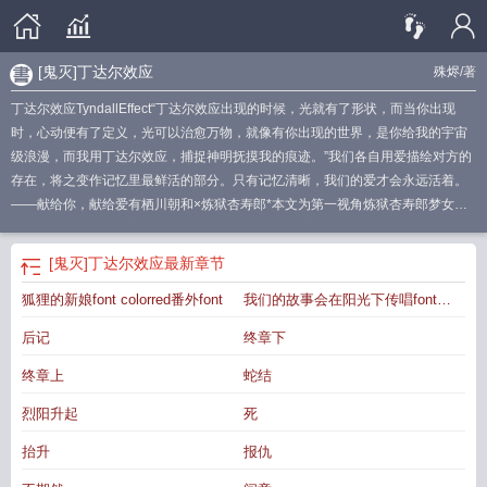
[鬼灭]丁达尔效应
殊烬
/著
丁达尔效应TyndallEffect“丁达尔效应出现的时候，光就有了形状，而当你出现
时，心动便有了定义，光可以治愈万物，就像有你出现的世界，是你给我的宇宙
级浪漫，而我用丁达尔效应，捕捉神明抚摸我的痕迹。”我们各自用爱描绘对方的
存在，将之变作记忆里最鲜活的部分。只有记忆清晰，我们的爱才会永远活着。
——献给你，献给爱有栖川朝和×炼狱杏寿郎*本文为第一视角炼狱杏寿郎梦女小
说，是老板约稿，已完结，得到授权现全文约50W字解禁放出，日更2章至完结*
虽然是原创女主的梦女文，但老板不介意代入也不拒同梦，可以用自己喜欢的方
[鬼灭]丁达尔效应
最新章节
式阅读*根据老板设定前期综了一点点漫威，几乎可以当做没有*前3万字部分内容
狐狸的新娘font colorred番外font
我们的故事会在阳光下传唱font
初版为另一位写手老师的稿件，我接手后进行了修改调整*约稿总耗时长达六年，
中间发生很多事，和老板的想法也变了许多，前后节奏不一，文笔也很稚嫩，但
colorred番外font
后记
终章下
能够成功完结我真的非常非常感动*非常感谢老板约稿！
鬼灭丁达尔效应晋江
鬼
灭dining是什么
丁达尔效应能有多惊艳
网友把丁达尔效应叫什么
丁达尔效应最
终章上
蛇结
强
丁达尔效应!
丁达尔效应日语梗
丁达尔效应在人设哪一章
丁达尔效应是什
烈阳升起
死
么?
丁达尔效应
丁达尔效应动漫
动漫中的丁达尔效应
丁达尔效应日语谐音
梗
丁达尔效应百科
鬼灭丁达尔效应
丁达尔效应出现的时候原耽
鬼灭丁达尔效
抬升
报仇
应TXT免费阅读
丁达尔效应的玩梗称呼
丁达尔效应动画演示
生活中的丁达尔效