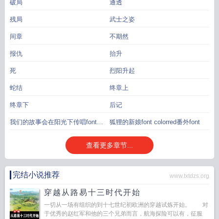
破局
通透
残局
武士之姿
间章
不期然
报仇
抬升
死
烈阳升起
蛇结
终章上
终章下
后记
我们的故事会在阳光下传唱font
狐狸的新娘font colorred番外font
colorred番外font
查看更多章节...
完结小说推荐
www.txtdzs.org
穿越从路易十三时代开始
一切从一场有组织的到十七世纪初欧洲的穿越试炼开始。 对
于优秀的赵红军和他的三个兄弟而言，航海探险可以有，征服