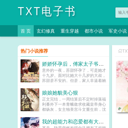
TXT电子书
首 页
玄幻修真
重生穿越
都市小说
军史小说
热门小说推荐
T
娇娇怀孕后，傅家太子爷每天按时回家
意外的一夜，苏甜怀孕了，可是她才
十九岁。面对比她大十几岁的大叔，
苏甜是不安的。但是，家人非逼着她
嫁给六十岁的老头，她没有办法，只
能联系大叔。大叔却一口肯定，让她
娘娘她貌美心狠
把孩子生下来，并且亲自上门提亲。
正文完结，一周结算后不定时掉落福
被势力父母侮辱拿不出彩礼的大叔转
利番外下一本青蛾敛求收藏皇帝身心
头吩咐助理带着六百万现金上门。泼
都扬灰，女主独美宫斗文重生前，沈
天的富贵瞬间砸晕了势力父母。彩礼
知姁（xu）是家破人亡的罪臣之女，
给你们双倍，以后苏甜跟你们没有任
是不幸小产的失宠妃嫔。而这一切的
我的超能力和恋爱都有大问题
何关系。大叔带着她从卑微的原生家
罪魁祸首，是曾与她相恋的帝
庭离开，开启了新的人生。别墅，大
某天，陆晨突然发现自己拥有了超能