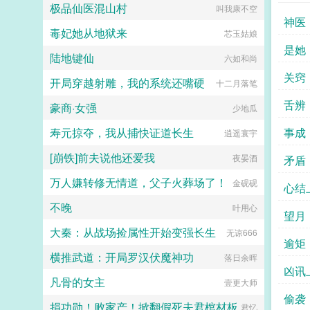
了。救朕命者，刘封兄长也！多年
和滔天恨意。 眼前的帝王，已经
极品仙医混山村
叫我康不空
后。陈寿在刘封传评曰刘封虽处嫌疑
不是她的心上人，只是一条为皇权恩
神医
之地，但思防足以自卫虽事二祖，但
将仇报薄情寡义的恶犬。 她要
毒妃她从地狱来
芯玉姑娘
不负父子兄弟之谊。奇哉！...
驯服他，然后杀了他。挫骨扬灰，让
是她
他无处可归。（小剧场）多年后，小
陆地键仙
六如和尚
宫女恭敬为垂帘听政的沈太后挽髻。
关窍
她望着镜中风韵绝佳的高位者，不由
开局穿越射雕，我的系统还嘴硬
十二月落笔
怔怔娘娘当真貌美。 这得多亏先
舌辨
帝去得早。沈太后挑眉轻笑，神情愉
豪商·女强
少地瓜
悦地为自己挑选簪花。她赢到今日，
凭借的不止有美貌。貌美心狠，方成
寿元掠夺，我从捕快证道长生
事成
逍遥寰宇
大事。阅读须知 1本文为传统型
宫斗权谋，非甜宠，男非c 背景
[崩铁]前夫说他还爱我
夜晏酒
矛盾
架空，节奏慢热（尤其在前期），会
偏一点群像 2女主过程成长结局
万人嫌转修无情道，父子火葬场了！
金砚砚
心结
独美，狗皇帝挫骨扬灰（物理＋心
理） 3配角妃嫔大多为自身家族
不晚
叶用心
望月
奋斗，视妃位如官职 4作者想看
复仇宫斗，自割腿肉，宫斗权谋小
大秦：从战场捡属性开始变强长生
无谅666
白，会努力写得有逻辑qaq感谢小天
逾矩
使们的支持和喜欢！宫斗预收独占圣
横推武道：开局罗汉伏魔神功
落日余晖
心娘娘是朵菟丝花盛宠如她娘娘她是
凶讯
爱躺平推推宫斗预收独占圣心宫女上
凡骨的女主
壹更大师
位宫斗文，女主扮猪吃老虎 六岁生
偷袭
辰那日，盈桃从官家小姐沦为宫中罪
捐功勋！败家产！掀翻假死夫君棺材板
君忆