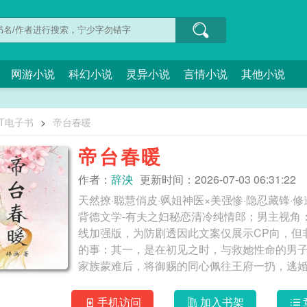
网游小说
科幻小说
灵异小说
言情小说
其他小说
XT电子书
>
帝台春暖
帝台春暖
作者：
辞泱
更新时间：2026-07-03 06:31:22
天然撩·聪慧俏皮·飒姐神医×美强惨·隐忍藏锋·
背德文学-有夫之妇秘恋清冷纯情郎；男主视角
线加强版，为防剧透因此文案仅展示CP向，但
的事：其一，是在初见之时，与救她性命的男
家族蒙难后，将御赐的同心佩往王府一扔，逃
的旧相识。男人俊美的脸上满是血污，浑身上
血包扎，却在急救之后就留下药方匆匆离去—
手机访问
加入书架