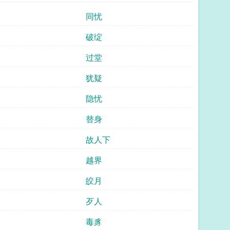
同忧
破绽
过堂
犹疑
隐忧
替身
故人下
越界
皎月
歹人
毒豸