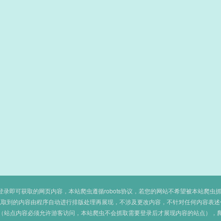
即可获取的网页内容，本站爬虫遵循robots协议，若您的网站不希望被本站爬虫抓取，可
抓取到的内容由程序自动进行排版处理再展现，不涉及更改内容，不针对任何内容表述
（站点内容必须允许游客访问，本站爬虫不会抓取需要登录后才展现内容的站点），