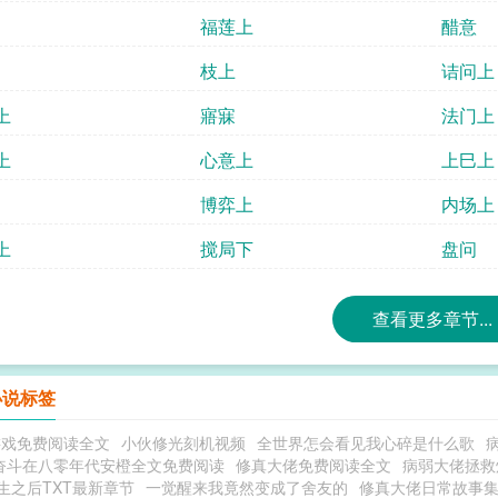
福莲上
醋意
枝上
诘问上
上
寤寐
法门上
上
心意上
上巳上
博弈上
内场上
上
搅局下
盘问
查看更多章节...
小说标签
游戏免费阅读全文
小伙修光刻机视频
全世界怎会看见我心碎是什么歌
奋斗在八零年代安橙全文免费阅读
修真大佬免费阅读全文
病弱大佬拯救
生之后TXT最新章节
一觉醒来我竟然变成了舍友的
修真大佬日常故事