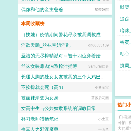
奴，剥夺姓名，发配行宫。她苦心经
默契
营十年，趁着新帝即位，使巧计拿回
偶像和他的金主爸爸
星梦妓院
姓名回到皇宫。 只时运不济，撞
追踪
上嫔妃们暗斗，被贤妃当作添堵的玩
本周收藏榜
意儿，指给面善心妒的胡婕妤。
盈桃立时低掩一张娇面，决定韬光养
暗昧
晦，静待时机。 她从不打扮招展
（扶她）疫情期间警花母亲被我调教成三洞全开的肉便器母狗
掐尖卖乖，受到旁的宫女挤兑，也只
答案
淫欲天麟_丝袜空姐淫乱
会傻傻的笑脸相迎。 终
drj66533139
霜染official
于，三月后。 太后下旨选秀，充
动心
盈六宫。 莺莺燕燕如蝶飞，
圣洁的无尽榨精派对～被十四位穿着婚纱的舰娘新娘们在教堂内献上身体的集体婚礼～
胡婕妤的毓秀宫门庭冷落，圣上鲜有
搅局
丝袜女装雌肉浊浆榨汁捕缚
踏足。 逼得胡婕妤要在自己宫中
Samurai红枣
火锅气候
要提拔有姿色的宫女，好拢住圣
心。 于是胡婕妤的目光落在
长腿大胸的处女女友被我的三个大鸡巴室友轮番调教，狠狠灌精直到怀孕
了盈桃这个呆子身上。
不挨操就会死（高h）
明远帝记得毓秀宫中，有个小宫女格
小卷宝宝
158330
外可人。 桃面杏眼，如细柳生
被丝袜渐变为女身
姿，令人生怜。笑时眉如弯月，尤其
蔷薇后花园
是樱红丰润的唇角旁，会露出两个含
热门
女高中生与公共奴隶系统的调教日常
情的梨涡，似盈满了两汪春水，婉转
间便荡漾了一颗冷硬的帝
白塔
补习老师猎艳笔记
心。 直到红烛金帐中，明远
喵不可言
小土豆
可怕
帝才知，这小宫女不堪一握的软腰
大佬重
蛊真人之邪淫魔尊
上，也有两个盈满春水的涡。 几
千面兰