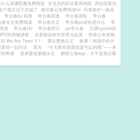
当什么深渊恶魔免费阅读
女演员的职业素养韩国
四合院复仇
这个领主过于忠诚了
南北春记免费阅读txt
药童炼炉一路杀
读
帝台春by 风维
帝台春剧透
帝台春原耽
帝台春
台春全文免费阅读
帝台春全文
帝台春po讲的是什么
帝
文阅读
帝台春H0
帝台春简介
po帝台春
王牌Lycoris的
NPC拒绝被拯救
全家都在柯学世界当反派
班级公有宠物
We Are Team V！
重生赘婿兵王
夜袭！画境中的夕
要跟你一起到达
茧光
“今天射在里面也是可以的哦”——来
爱莉希雅
原来娶老婆能永生
都怪心海app，才不是我没看