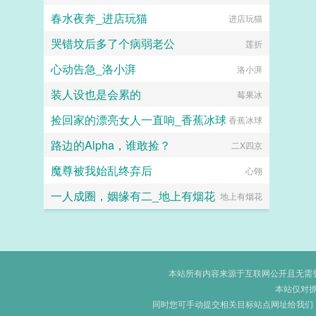
春水夜奔_进店玩猫
进店玩猫
哭错坟后多了个病弱老公
莲折
心动告急_洛小湃
洛小湃
装人设也是会累的
莓果冰
捡回家的漂亮女人一直响_香蕉冰球
香蕉冰球
路边的Alpha，谁敢捡？
二X四京
魔尊被我始乱终弃后
心翎
一人成圈，姻缘有二_地上有烟花
地上有烟花
本站所有内容来源于互联网公开且无需登录
本站仅对
同时您可手动提交相关目标站点网址给我们