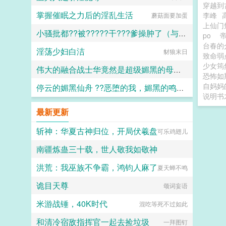
穿越到
乎要将他溺死其中。 后来小
掌握催眠之力后的淫乱生活
宫女受了极大的委屈，杏眼泪濛濛，
李峰
蘑菇面要加蛋
咬着樱唇不肯多言。 被明远帝刻
上仙门
意养得圆润的玉肌上，是青紫骇人的
小骚批都??被?????干???爹操肿了（与狼共枕）
po
痕迹。 明远帝瞧着怒
台春
淫荡少妇白洁
极。 小宫女却伸出一双柔荑，勾
百无禁忌
豺狼末日
致命弱
住他颈脖，吐息间幽香袅袅，只说不
少女筠
愿陛下为难。 哄得明远帝心肝都
伟大的融合战士华竟然是超级媚黑的母猪便器这件事
恐怖如
疼了你要什么，朕都给你。
自妈妈
他没瞧见，盈桃委屈抿起的唇角，弯
停云的媚黑仙舟 ??恶堕的我，媚黑的鸣火首席以及仙舟??
嘿嘿嘿
说明书
起一点儿弧度。 众人皆知，明远
帝格外恩宠一位小宫女。 为她提
露露
最新更新
位份为她撑软腰，为她破了宫女出身
不得居于主位的规矩。更为小宫女力
斩神：华夏古神归位，开局伏羲盘
可乐鸡翅儿
排众议，彻查一桩陈年旧案。 助
她脱离罪籍，加封淑妃。盈桃心愿得
南疆炼蛊三十载，世人敬我如敬神
偿，那双笑盈盈的眼望向凤座。淑妃
尊贵，可哪里比得上皇后？她的路，
洪荒：我巫族不争霸，鸿钧人麻了
六十岁殿堂之姿
夏天蝉不鸣
才刚刚开始呢。...
诡目天尊
颂词妄语
米游战锤，40K时代
混吃等死不过如此
和清冷宿敌指挥官一起去捡垃圾
一拜图钉