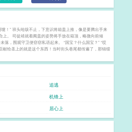
加身。她想，为今之计，还是得抱团取暖，先将日子过
—她随口提的桃花酥，次日就会出现在灶头；她夜诊归
那位清冷美男在毒发之时，都会用滚烫双手紧扣住她的
一步，那人却又耳尖发烫，僵硬避开。直至缠绵之际，
阿嚏！” 班头呛咳不止，下意识将箱盖上推，像是要腾出手来
心佩塞进她的手心。“认得吗？”他双眼通红，声音低
重合上。 司徒靖就着阖盖的姿势将手放在箱顶，略微向前倾
【阅前提示】1.HE，身心双洁，所有女配与男主均无
未落，围观守卫便窃窃私语起来。 “国宝？什么国宝？” “哎
空，含渐进式奇幻线，有巫祝异术、前世今生等元素，
使臣献给圣上的就是这个东西！当时街头巷尾都传遍了，那锦缎
线加强版的剧情流，二者深度结合，微群像，非二人
卷悬疑为主，后三卷会逐渐展开朝堂线，内容正剧向，
理学”的世界，所以请不要批判女性角色的行为有哪里
牢之中！5.有存稿40w+，不会弃坑，全文存稿后会
提示见第一章作话。 帝台春暖
追逃
机锋上
居心上