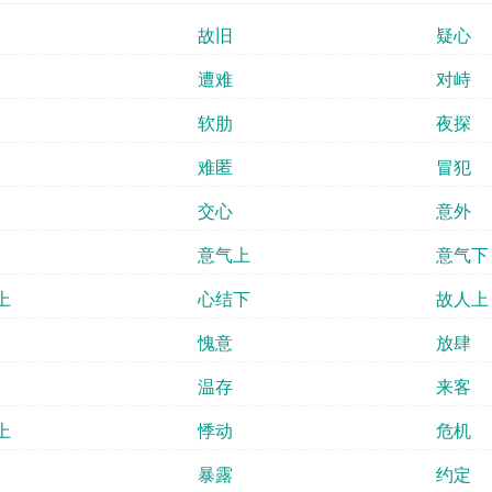
故旧
疑心
遭难
对峙
软肋
夜探
难匿
冒犯
交心
意外
意气上
意气下
上
心结下
故人上
愧意
放肆
温存
来客
上
悸动
危机
暴露
约定