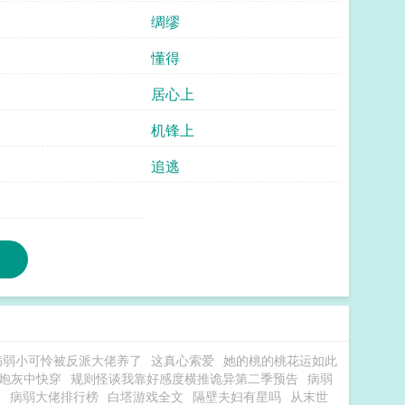
绸缪
懂得
居心上
机锋上
追逃
病弱小可怜被反派大佬养了
这真心索爱
她的桃的桃花运如此
炮灰中快穿
规则怪谈我靠好感度横推诡异第二季预告
病弱
集
病弱大佬排行榜
白塔游戏全文
隔壁夫妇有星吗
从末世