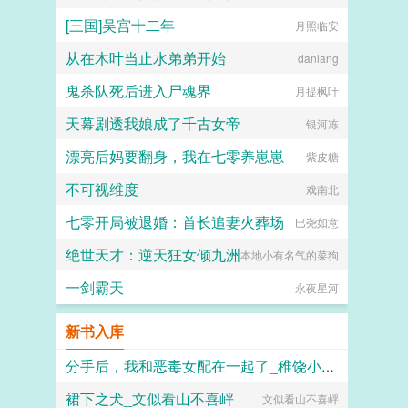
[三国]吴宫十二年
月照临安
从在木叶当止水弟弟开始
danlang
鬼杀队死后进入尸魂界
月提枫叶
天幕剧透我娘成了千古女帝
银河冻
漂亮后妈要翻身，我在七零养崽崽
紫皮糖
不可视维度
戏南北
七零开局被退婚：首长追妻火葬场
巳尧如意
绝世天才：逆天狂女倾九洲
本地小有名气的菜狗
一剑霸天
永夜星河
新书入库
分手后，我和恶毒女配在一起了_稚饶小饼干
裙下之犬_文似看山不喜岼
文似看山不喜岼
稚饶小饼干