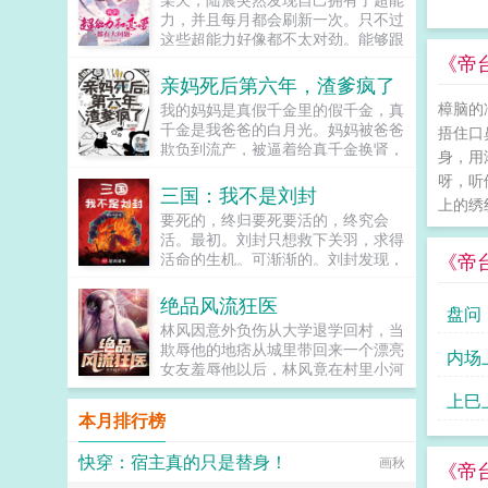
王。 怀着没有刺死皇帝的遗憾，
叔隐忍的将她抵在墙上小东西，你要
力，并且每月都会刷新一次。只不过
沈知姁回到事发那年。 彼时，她
是再不生，我就忍不住了...
这些超能力好像都不太对劲。能够跟
正被迫在寝殿中安静养病。四下一
动物交流，但动物的智商不会因此提
《帝
扫，就知危机四伏贴身心腹早有异
高可以暂停时间，但自己也会被暂停
亲妈死后第六年，渣爹疯了
心，想趁机上位的宫女蠢蠢欲动，熟
能够预知未来，但很快就会忘记所以
识的太医问无此人更有素来不和的妃
樟脑的
我的妈妈是真假千金里的假千金，真
看着面前白裙飘飘表情疑惑的女生，
嫔们，个个落井下石，迫不及待地要
千金是我爸爸的白月光。妈妈被爸爸
捂住口
陆晨正色说道虽然忘记原因了，但请
将她踩下。可沈知姁只虚弱一笑。她
欺负到流产，被逼着给真千金换肾，
你务必跟我交往！...
身，用
知道，一切都还来得及流放沈氏的圣
被绑架犯凌虐。终于，她解脱了。她
呀，听
旨虽然已下，但距离被二次牵连，尚
死了。妈妈死后第六年，爸爸突然后
三国：我不是刘封
有三年。而曾失去的孩子，也在未来
上的绣
悔了。他把真千金赶走，跪在坟墓前
要死的，终归要死要活的，终究会
等她。冬夜初雪，帝王生辰之日。沈
哀求妈妈回到他的身边。所有人都认
活。最初。刘封只想救下关羽，求得
知姁粉面憔悴，朱唇莹白，携着一碗
为，她不会再回来了。只有我知道，
《帝
活命的生机。可渐渐的。刘封发现，
亲手做的长寿面，遥遥立在阶
妈妈一直在我的身边...
当年在上庸争来的不仅仅只有生机。
上。 冷冽月色下，沈知姁纤身颤
还有…曹丕刘封，你一个贩履小儿的
颤，语带哭腔。只言对皇帝的错悔与
绝品风流狂医
盘问
假子，又来拒汝公！孙权兔死狗烹，
思恋。 她的眼眸如春水一样清
林风因意外负伤从大学退学回村，当
鸟尽弓藏。刘封你别杀了，你要养寇
澈。盈满了浓烈真挚又纯粹的爱意。
欺辱他的地痞从城里带回来一个漂亮
内场
自重啊！司马懿我有一计，可谗言刘
这是帝王毕生所求最为渴盼之
女友羞辱他以后，林风竟在村里小河
封蓄意谋反！诸葛亮大司马蹈履忠
物。 帝王此时尚且年轻稚嫩。见
意外得到了古老传承，无相诀。自此
节，佐命二祖，内不恃亲戚之宠，外
沈知姁心意回转，更多了他所愿的乖
上巳
以后，且看林风嬉戏花丛，逍遥都
不骄白屋之士，可谓能持盈守位，劳
本月排行榜
顺懂事，不由面露愧色，揽她入
市！...
谦其德者也刘禅当年父皇仙逝时，曾
怀。 沈知姁如一只失了羽毛的雀
在屋外埋伏刀斧手，一旦刘封兄长同
儿，只露出娇艳的侧脸和白洁脆弱的
快穿：宿主真的只是替身！
画秋
《帝
意继位称帝，刀斧手就会出现将朕砍
颈脖。羽睫之下，掩着她的勃勃野心