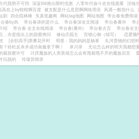
古代我势不可挡
深蓝l06推出限时优惠
八零年代奋斗史在线观看
没钱
高高在上by蝗蝗啊百度
被支配是什么意思啊网络用语
风遇一般指什么
短剧
四合院林峰
失真笔趣阁
网站tag地图
网站地图
帝台春免费阅
帝台春by风
帝台春讲的是什么
帝台春深全文阅读
帝台春番外
帝
的介绍
帝台春 全文在线阅读
帝台春(番外)
帝台春古言
帝台春全
点，亦是指尖上的甜蜜拷问
修仙庄园主
宫锁心御（续写）
恋爱脑
然
[全职高手]荼蘼花开时
明星：我的妈妈是杨幂
丸河贵物的幻想时刻 
斯？轻松反杀并成功肏服拿下啊！
承川录
无论怎么样的明天我都想
的最甜蜜许可
讨厌魔族的人类英雄怎么会有甩都甩不开的魔族后宫
才玩脱的
玲珑异闻录