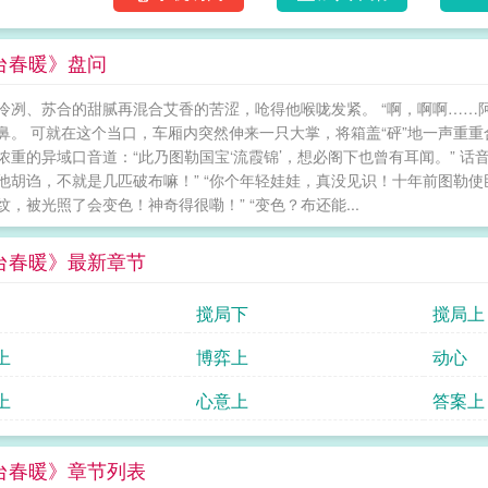
知京中变故，晏氏族人也难逃帝王猜忌，极刑
下去。可是后来，事情却越发变得不受控制—
台春暖》盘问
来的院口，总有一盏不会灭的灯。每月十五，
腕间，苦苦哀求着“别走……”而当她想要更进
冷冽、苏合的甜腻再混合艾香的苦涩，呛得他喉咙发紧。 “啊，啊啊……
他偏头躲开那个本该沉溺的吻，将珍藏多年的同
鼻。 可就在这个当口，车厢内突然伸来一只大掌，将箱盖“砰”地一声重
哑，“我就是五年前……你不要的那个未婚夫。”
浓重的异域口音道：“此乃图勒国宝‘流霞锦’，想必阁下也曾有耳闻。” 话音
感情纠葛，但有男配对女主单箭头。2.全文架
他胡诌，不就是几匹破布嘛！” “你个年轻娃娃，真没见识！十年前图勒
低魔设定，非修真仙侠，非除魔捉妖。3.感情
纹，被光照了会变色！神奇得很嘞！” “变色？布还能...
转；私设和伏笔比较多，前期节奏慢热，前三
但文本不会堆砌辞藻。4.本文设定是没有“程朱
台春暖》最新章节
不符合女德，已经身负枷锁的女性不应主动走入囚
开始日更。6.详细阅前
搅局下
搅局上
上
博弈上
动心
上
心意上
答案上
台春暖》章节列表