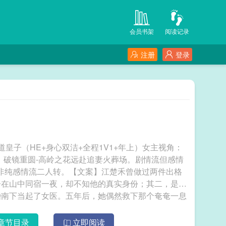
会员书架
阅读记录
注册
登录
修道皇子（HE+身心双洁+全程1V1+年上）女主视角：
：破镜重圆-高岭之花远赴追妻火葬场。剧情流但感情
非纯感情流二人转。【文案】江楚禾曾做过两件出格
子在山中同宿一夜，却不知他的真实身份；其二，是在
婚南下当起了女医。五年后，她偶然救下那个奄奄一息
下伤痕累累，连呼吸都微不可闻。江楚禾利落地为他止
—她本不想招惹麻烦，尤其这人还是个虎贲郎。直到得
章节目录
立即阅读