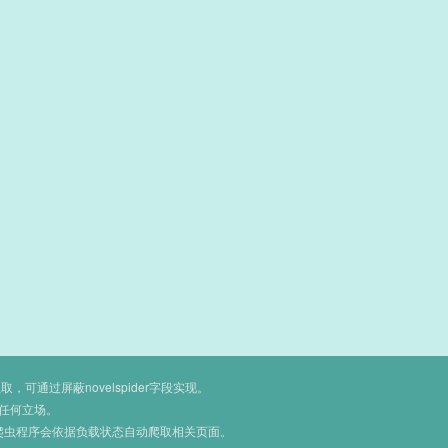
通过屏蔽novelspider字段实现。
任何立场。
爬虫程序会依据负载状态自动爬取相关页面。