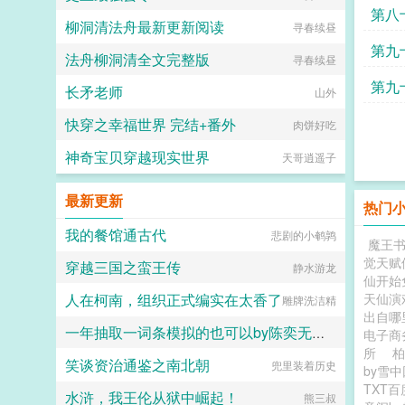
园
第八
柳洞清法舟最新更新阅读
寻春续昼
首订
第九
法舟柳洞清全文完整版
寻春续昼
第九
长矛老师
山外
快穿之幸福世界 完结+番外
肉饼好吃
神奇宝贝穿越现实世界
天哥逍遥子
最新更新
热门
我的餐馆通古代
悲剧的小鹌鹑
魔王
觉天赋
穿越三国之蛮王传
静水游龙
仙开始
人在柯南，组织正式编实在太香了
天仙演
雕牌洗洁精
出自哪
一年抽取一词条模拟的也可以by陈奕无错版全集阅读
电子商
所
柏
笑谈资治通鉴之南北朝
兜里装着历史
六大六子
by雪
TXT百
水浒，我王伦从狱中崛起！
熊三叔