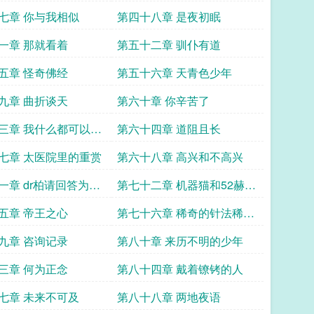
七章 你与我相似
第四十八章 是夜初眠
一章 那就看着
第五十二章 驯仆有道
五章 怪奇佛经
第五十六章 天青色少年
九章 曲折谈天
第六十章 你辛苦了
三章 我什么都可以要
第六十四章 道阻且长
七章 太医院里的重赏
第六十八章 高兴和不高兴
一章 dr柏请回答为小
第七十二章 机器猫和52赫兹
的加更
的鲸鱼
五章 帝王之心
第七十六章 稀奇的针法稀奇
的事
九章 咨询记录
第八十章 来历不明的少年
三章 何为正念
第八十四章 戴着镣铐的人
七章 未来不可及
第八十八章 两地夜语