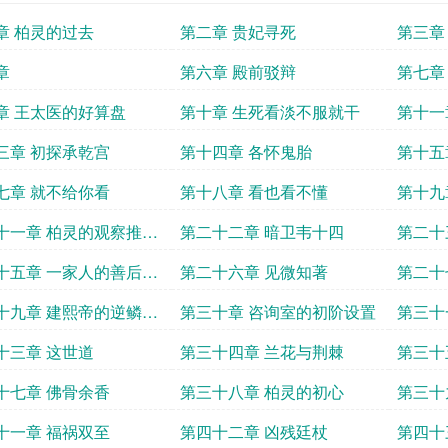
章 柏灵的过去
第二章 贵妃寻死
第三章
章
第六章 殿前驳辩
第七章
章 王太医的好算盘
第十章 生死看淡不服就干
第十一
脸
三章 初探承乾宫
第十四章 各怀鬼胎
第十五
面
七章 就不给你看
第十八章 看也看不懂
第十九
推荐加
十一章 柏灵的观察推荐
第二十二章 暗卫韦十四
第二十
十五章 一家人的善后推
第二十六章 见微知著
第二十
更
道推荐
十九章 建熙帝的逆鳞推
第三十章 咨询室的初阶设置
第三十
更
十三章 这世道
第三十四章 兰花与荆棘
第三十
十七章 佛骨余香
第三十八章 柏灵的初心
第三十
十一章 福祸双至
第四十二章 凶残廷杖
第四十