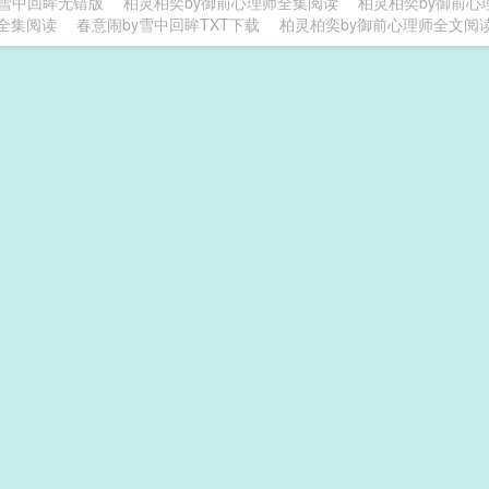
y雪中回眸无错版
柏灵柏奕by御前心理师全集阅读
柏灵柏奕by御前心
全集阅读
春意闹by雪中回眸TXT下载
柏灵柏奕by御前心理师全文阅