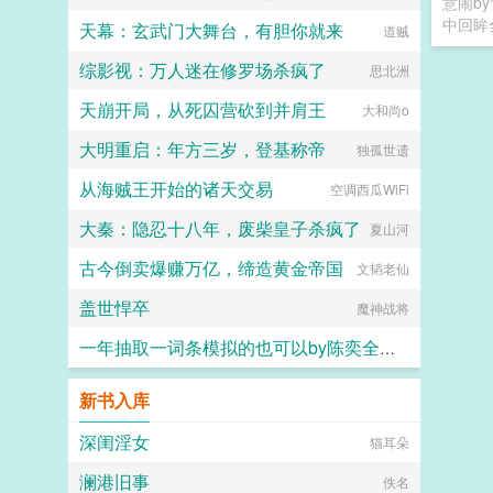
意闹b
中回眸
天幕：玄武门大舞台，有胆你就来
道贼
综影视：万人迷在修罗场杀疯了
思北洲
天崩开局，从死囚营砍到并肩王
大和尚o
大明重启：年方三岁，登基称帝
独孤世遗
从海贼王开始的诸天交易
空调西瓜WiFi
大秦：隐忍十八年，废柴皇子杀疯了
夏山河
古今倒卖爆赚万亿，缔造黄金帝国
文韬老仙
盖世悍卒
魔神战将
一年抽取一词条模拟的也可以by陈奕全文阅读
六大六子
新书入库
深闺淫女
猫耳朵
澜港旧事
佚名