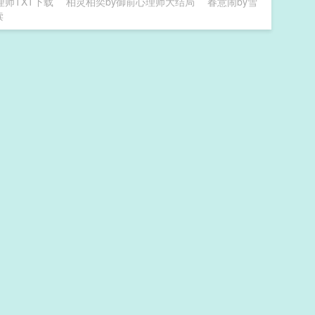
理师TXT下载
柏灵柏奕by御前心理师大结局
春意闹by雪
读