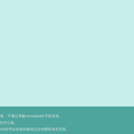
通过屏蔽novelspider字段实现。
任何立场。
爬虫程序会依据负载状态自动爬取相关页面。