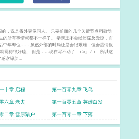
四的，说是番外更像同人。 只要前面的几个关键节点稍微动一
生的所有事情就都不一样了。 恭亲王不会经历谋反受惊，而
后中年即位…… 虽然外部的时局还是会很艰难，但会温情很
觉得很好磕。 但是……现在写不动了_（:з」∠）_所以这
谢绿萝...
一十章 启程
第一百零九章 飞鸟
零六章 老去
第一百零五章 英雄白发
零二章 雪原猎户
第一百零一章 下落