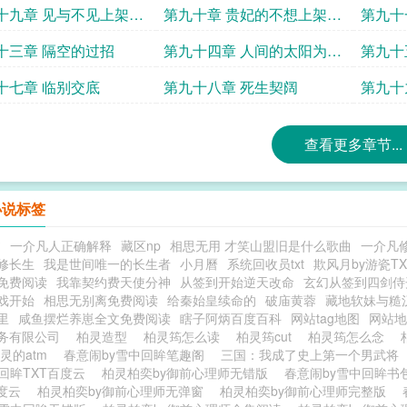
十九章 见与不见上架求
第九十章 贵妃的不想上架求
第九十
首订
求首订
十三章 隔空的过招
第九十四章 人间的太阳为古
第九十
墓传人的加更
十七章 临别交底
第九十八章 死生契阔
第九十
查看更多章节...
小说标签
书
一介凡人正确解释
藏区np
相思无用 才笑山盟旧是什么歌曲
一介凡
修长生
我是世间唯一的长生者
小月曆
系统回收员txt
欺风月by游瓷T
免费阅读
我靠契约费天使分神
从签到开始逆天改命
玄幻从签到四剑侍
戏开始
相思无别离免费阅读
给秦始皇续命的
破庙黄蓉
藏地软妹与糙
里
咸鱼摆烂养崽全文免费阅读
瞎子阿炳百度百科
网站tag地图
网站地
务有限公司
柏灵造型
柏灵筠怎么读
柏灵筠cut
柏灵筠怎么念
灵的atm
春意闹by雪中回眸笔趣阁
三国：我成了史上第一个男武将
中回眸TXT百度云
柏灵柏奕by御前心理师无错版
春意闹by雪中回眸书
度云
柏灵柏奕by御前心理师无弹窗
柏灵柏奕by御前心理师完整版