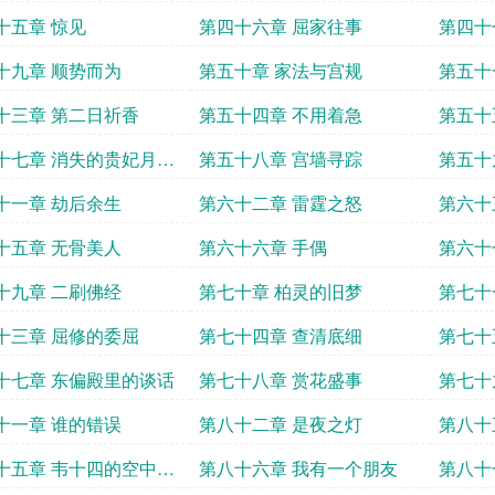
十五章 惊见
第四十六章 屈家往事
第四十
十九章 顺势而为
第五十章 家法与宫规
第五十
十三章 第二日祈香
第五十四章 不用着急
第五十
十七章 消失的贵妃月初
第五十八章 宫墙寻踪
第五十
资
十一章 劫后余生
第六十二章 雷霆之怒
第六十
吗
十五章 无骨美人
第六十六章 手偶
第六十
十九章 二刷佛经
第七十章 柏灵的旧梦
第七十
黑登陆
十三章 屈修的委屈
第七十四章 查清底细
第七十
十七章 东偏殿里的谈话
第七十八章 赏花盛事
第七十
十一章 谁的错误
第八十二章 是夜之灯
第八十
十五章 韦十四的空中花
第八十六章 我有一个朋友
第八十