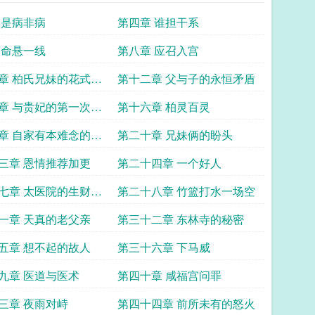
 是病非病
第四章 谁担干系
 命悬一线
第八章 应召入宫
章 柏氏兄妹的花式打
第十二章 父与子的永恒矛盾
章 与贵妃的第一次会
第十六章 柏灵百灵
章 自家有本难念的经
第二十章 兄妹俩的盼头
更
三章 恩情推荐加更
第二十四章 一个好人
七章 太医院的生财之
第二十八章 竹篮打水一场空
加更
一章 天真的老父亲
第三十二章 东林寺的秘密
五章 想不起的故人
第三十六章 下马威
九章 医道与医术
第四十章 咸福宫问罪
三章 夜雨对峙
第四十四章 前所未有的怒火