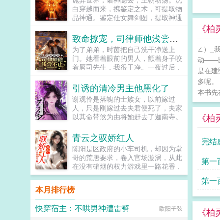
挥动鱼竿成为钓鱼佬开始。苏忘
白穿越而来，携鉴定之术，可提取物
SO？长着8只眼睛3条腿的鱼到底能
品神通。鉴定仕女舞剑图，提取神通
不能吃？在线等，挺急的。...
舞剑术鉴定染血佛珠，提取神通金刚
《柏
拳鉴定残破将军塑像，提取神通穿杨
致命撩宠，司律师他浅尝不止
箭染血塑像，借寿槐树，报恩狐女当
∠）_
为了弟弟，时茵把自己洗干净送上
沈白携万千神通降临时，身后是数不
门。她看着眼前的男人，颤着身子咬
动——
尽的诡异残骸。屈指一弹，便是白气
着唇司先生，我很干净。一夜过后，
化剑，斩万丈桃林。怎么回事，你们
是在建
她决定和这位权势滔天的司先生分道
怎么把我当成诡异了，我真不是诡异
多呢。
扬镳。然而，再次被男人救下时，她
引诱的清冷男主他黑化了
啊！...
本书先
却被男人堵在墙角，冷淡矜贵的男人
谢观怜是落魄的士族女，以前嫁过
掸了掸烟灰，仿佛随口问道时茵，我
人，只是刚嫁过去夫君便死了，夫家
救了你，你打算怎么感谢我。他救她
《柏
以其命带煞为由将她赶去了迦南寺。
三次，她搭上一辈子。时茵以为这是
她在迦南寺晨昏暮晓，每日都会凭栏
她命中注定的劫，却不知他守株待
而望，表现得十分凄惨，只为了吸引
青云之驭娇红人
兔，隐忍多时。对于司危来说，爱一
完结
自幼就喜欢的禁欲佛子。为了...
个人就是从渴望开始，他渴望时茵许
陈阳是区政府的小车司机，却因为堂
久，爱她一生。...
哥的荒唐要求，卷入官场漩涡，从此
第一
在没有硝烟的权力游戏里一路花香，
平步青云。...
第一
本月排行榜
快穿宿主：不哄男神遭雷劈
欧阳子弦
《柏