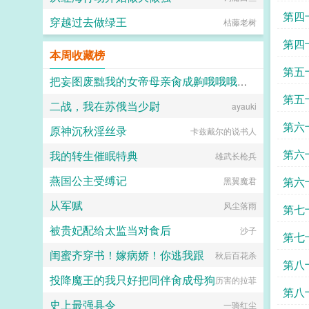
第四
穿越过去做绿王
枯藤老树
第四
本周收藏榜
第五
把妄图废黜我的女帝母亲肏成齁哦哦哦哦的母猪
第五
二战，我在苏俄当少尉
rojv2bswqxndx
ayauki
求投
第六
原神沉秋淫丝录
卡兹戴尔的说书人
第六
我的转生催眠特典
雄武长枪兵
燕国公主受缚记
第六
黑翼魔君
从军赋
风尘落雨
第七
被贵妃配给太监当对食后
沙子
第七
闺蜜齐穿书！嫁病娇！你逃我跟
秋后百花杀
第八
投降魔王的我只好把同伴肏成母狗
历害的拉菲
第八
史上最强县令
一骑红尘