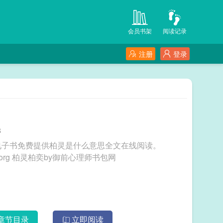
会员书架
阅读记录
注册
登录
8
T电子书免费提供柏灵是什么意思全文在线阅读。
三秒记住本站：TXT电子书 网址：www.txtdzs.org 柏灵柏奕by御前心理师书包网
章节目录
立即阅读