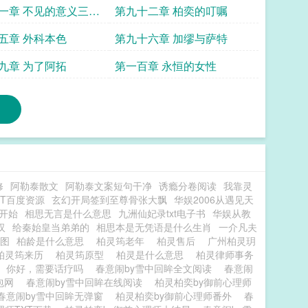
一章 不见的意义三更
第九十二章 柏奕的叮嘱
五章 外科本色
第九十六章 加缪与萨特
九章 为了阿拓
第一百章 永恒的女性
修
阿勒泰散文
阿勒泰文案短句干净
诱瘾分卷阅读
我靠灵
XT百度资源
玄幻开局签到至尊骨张大飘
华娱2006从遇见天
开始
相思无言是什么意思
九洲仙妃录txt电子书
华娱从教
汉
给秦始皇当弟弟的
相思本是无凭语是什么生肖
一介凡夫
图
柏龄是什么意思
柏灵筠老年
柏灵售后
广州柏灵玥
柏灵筠来历
柏灵筠原型
柏灵是什么意思
柏灵律师事务
你好，需要话疗吗
春意闹by雪中回眸全文阅读
春意闹
包网
春意闹by雪中回眸在线阅读
柏灵柏奕by御前心理师
春意闹by雪中回眸无弹窗
柏灵柏奕by御前心理师番外
春