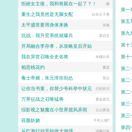
拒絕女主後，我和喪屍在一起了？！
嗷
第一
重生之我竟然是无脑女配
白衣王子墨
第五
太平盛世要用身体来换
东杨
第九
抗战：我升官系统就爆兵
梁启文
第十
开局融合李存孝，从攻略皇后开始
我在异世召唤全史名将
第十
愤怒的小疯子
木槿白衣
相思桃花灼
重棠
第二
毒士帝婿，朱元璋你别怂
荒尘
加更
第二
让你当书童，你替少爷科举中状元
日照前川
荐加
第二
万界征战之召唤猛将
黄金老五
荐加
第三
综影视之魅魔在小世界搅风弄雨
云山雾远
第三
容颜妖娆
千年人偶?
第四
从红海行动开始做大做强
词庸白鱼