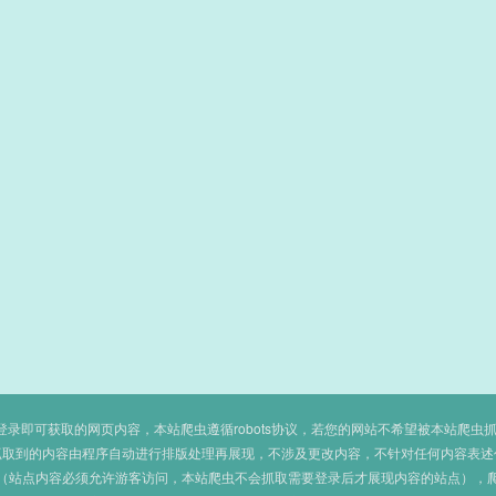
即可获取的网页内容，本站爬虫遵循robots协议，若您的网站不希望被本站爬虫抓取，可
抓取到的内容由程序自动进行排版处理再展现，不涉及更改内容，不针对任何内容表述
（站点内容必须允许游客访问，本站爬虫不会抓取需要登录后才展现内容的站点），