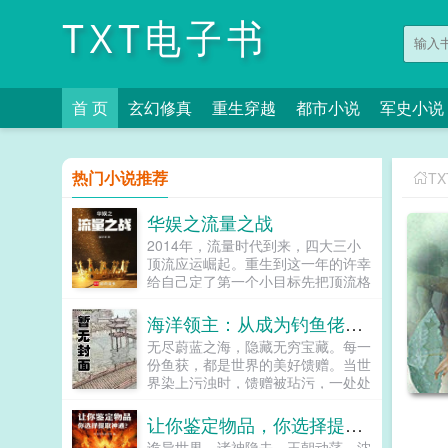
TXT电子书
首 页
玄幻修真
重生穿越
都市小说
军史小说
热门小说推荐
T
华娱之流量之战
2014年，流量时代到来，四大三小
顶流应运崛起。重生到这一年的许幸
给自己定了第一个小目标先把顶流格
局改写为一大七小。都从南韩解约，
都有好姐姐，还有灵活的上进心，通
海洋领主：从成为钓鱼佬开始
过努力奋斗，一打七不难吧！奋斗什
无尽蔚蓝之海，隐藏无穷宝藏。每一
么？早就给你安排好了。不是，我不
份鱼获，都是世界的美好馈赠。当世
能躺平，让我起来撕！本书又名一开
界染上污浊时，馈赠被玷污，一处处
始我是想奋斗的我确实奋斗了我的剑
码头成为最后的安全区。世界濒临破
也未尝不锋利...
灭之际，一群渔者被召唤而来。这是
让你鉴定物品，你选择提取神通？
渔者也是愚者的故事。浓缩版一切从
诡异世界，诸神隐去，王朝动荡。沈