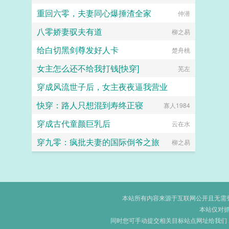
重回六零，夫妻同心爆捶渣全家
仲潜
八零娇妻驭夫有道
柳之易
给白切黑剑尊发好人卡
楚舟桃
女主怎么还不给我打钱[快穿]
芜左
穿成风流世子后，女主夜夜逼我营业
快穿：路人只想混到寿终正寝
键盘练习生
寡人1984
穿成古代童颜巨乳后
云在水
穿九零：疯批夫妻的国际倒爷之旅
柳之易
本站所有内容来源于互联网公开且无需登录
本站仅对
同时您可手动提交相关目标站点网址给我们