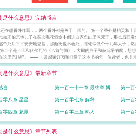
灵是什么意思》完结感言
我还在想番外咋写……两个番外都是关于十四的。 第一个番外是柏灵和十
比如宋伯宗他儿子在某次喝花酒途中倒进自家鱼缸里淹死了，那么后面发
熙帝死后平平安安地登基，那甄氏也不会死，陈翊琮做个十几年太子，然
 第二个是十四和伏尔瓦的《匕首与鞘》，大周的燕子和赫斯塔的鹰，想想就
在这里完结吧。 —— 非常感谢订阅和打赏了这本书的每一位读者，也非常感
灵是什么意思》最新章节
感言
第一百一十一章 最终章 博物
第一百
馆中的谈话
百零八章 星星
第一百零七章 解释
第一百
百零四章 龙潭
第一百零三章 熟人
第一百
灵是什么意思》章节列表