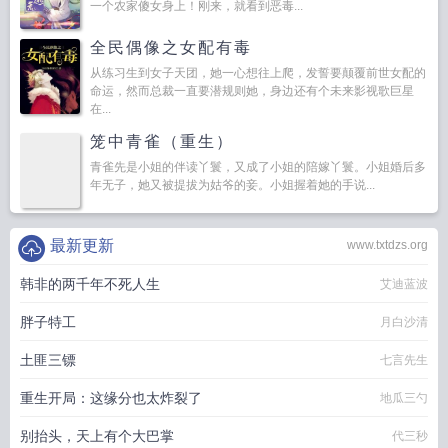
一个农家傻女身上！刚来，就看到恶毒...
全民偶像之女配有毒
从练习生到女子天团，她一心想往上爬，发誓要颠覆前世女配的
命运，然而总裁一直要潜规则她，身边还有个未来影视歌巨星
在...
笼中青雀（重生）
青雀先是小姐的伴读丫鬟，又成了小姐的陪嫁丫鬟。小姐婚后多
年无子，她又被提拔为姑爷的妾。小姐握着她的手说...
最新更新
www.txtdzs.org
韩非的两千年不死人生
艾迪蓝波
胖子特工
月白沙清
土匪三镖
七言先生
重生开局：这缘分也太炸裂了
地瓜三勺
别抬头，天上有个大巴掌
代三秒