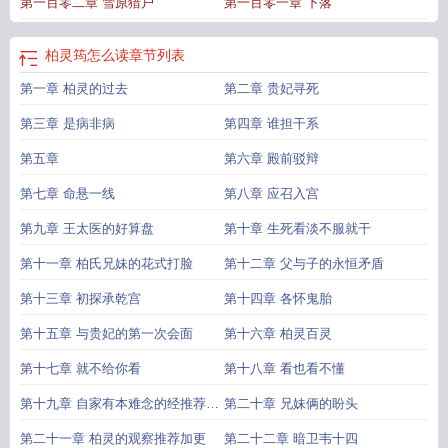
第一百零二章 雪原猎户
第一百零一章 下落
柏灵筠怎么读
章节列表
第一章 柏灵的过去
第二章 贵妃寻死
第三章 是病非病
第四章 谁担干系
第五章
第六章 殿前驳辩
第七章 命悬一线
第八章 应召入宫
第九章 王太医的好算盘
第十章 生死看淡不服就干
第十一章 柏氏兄妹的花式打脸
第十二章 父与子的永恒矛盾
第十三章 初探承乾宫
第十四章 各怀鬼胎
第十五章 与贵妃的第一次会面
第十六章 柏灵百灵
第十七章 就不给你看
第十八章 看也看不懂
第十九章 自家有本难念的经推荐加
第二十章 兄妹俩的盼头
更
第二十一章 柏灵的观察推荐加更
第二十二章 暗卫韦十四