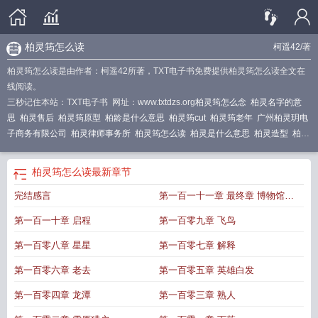
柏灵筠怎么读
柯遥42
/著
柏灵筠怎么读是由作者：柯遥42所著，TXT电子书免费提供柏灵筠怎么读全文在
线阅读。
三秒记住本站：TXT电子书 网址：www.txtdzs.org
柏灵筠怎么念
柏灵名字的意
思
柏灵售后
柏灵筠原型
柏龄是什么意思
柏灵筠cut
柏灵筠老年
广州柏灵玥电
子商务有限公司
柏灵律师事务所
柏灵筠怎么读
柏灵是什么意思
柏灵造型
柏灵
的atm
柏灵筠怎么读
最新章节
完结感言
第一百一十一章 最终章 博物馆中
的谈话
第一百一十章 启程
第一百零九章 飞鸟
第一百零八章 星星
第一百零七章 解释
第一百零六章 老去
第一百零五章 英雄白发
第一百零四章 龙潭
第一百零三章 熟人