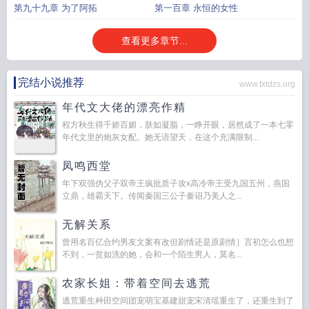
第九十九章 为了阿拓
第一百章 永恒的女性
查看更多章节...
完结小说推荐
www.txtdzs.org
年代文大佬的漂亮作精
程方秋生得千娇百媚，肤如凝脂，一睁开眼，居然成了一本七零
年代文里的炮灰女配。她无语望天，在这个充满限制...
凤鸣西堂
年下双强伪父子双帝王疯批质子攻x高冷帝王受九国五州，燕国
立鼎，雄霸天下。传闻秦国三公子秦诏乃美人之...
无解关系
曾用名百亿合约男友文案有改但剧情还是原剧情］言初怎么也想
不到，一贫如洗的她，会和一个陌生男人，莫名...
农家长姐：带着空间去逃荒
逃荒重生种田空间团宠萌宝基建甜宠宋清瑶重生了，还重生到了