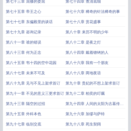
的加更
鱼
第七十三章 屈修的委屈
第七十四章 查清底细
第七十五章 帝王之心
第七十六章 稀奇的针法稀奇的事
第七十七章 东偏殿里的谈话
第七十八章 赏花盛事
第七十九章 咨询记录
第八十章 来历不明的少年
第八十一章 谁的错误
第八十二章 是夜之灯
第八十三章 何为正念
第八十四章 戴着镣铐的人
第八十五章 韦十四的空中花园
第八十六章 我有一个朋友
第八十七章 未来不可及
第八十八章 两地夜语
第八十九章 见与不见上架求首订
第九十章 贵妃的不想上架求首订
第九十一章 不见的意义三更求首订
第九十二章 柏奕的叮嘱
第九十三章 隔空的过招
第九十四章 人间的太阳为古墓传人
的加更
第九十五章 外科本色
第九十六章 加缪与萨特
第九十七章 临别交底
第九十八章 死生契阔