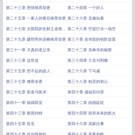
第二十三章 恩情推荐加更
第二十四章 一个好人
第二十五章 一家人的善后推荐加更
第二十六章 见微知著
第二十七章 太医院的生财之道推荐
第二十八章 竹篮打水一场空
加更
第二十九章 建熙帝的逆鳞推荐加更
第三十章 咨询室的初阶设置
第三十一章 天真的老父亲
第三十二章 东林寺的秘密
第三十三章 这世道
第三十四章 兰花与荆棘
第三十五章 想不起的故人
第三十六章 下马威
第三十七章 佛骨余香
第三十八章 柏灵的初心
第三十九章 医道与医术
第四十章 咸福宫问罪
第四十一章 福祸双至
第四十二章 凶残廷杖
第四十三章 夜雨对峙
第四十四章 前所未有的怒火
第四十五章 惊见
第四十六章 屈家往事
第四十七章 你与我相似
第四十八章 是夜初眠