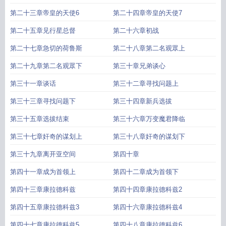
第二十三章帝皇的天使6
第二十四章帝皇的天使7
第二十五章见行星总督
第二十六章初战
第二十七章急切的荷鲁斯
第二十八章第二名观眾上
第二十九章第二名观眾下
第三十章兄弟谈心
第三十一章谈话
第三十二章寻找问题上
第三十三章寻找问题下
第三十四章新兵选拔
第三十五章选拔结束
第三十六章万变魔君降临
第三十七章奸奇的谋划上
第三十八章奸奇的谋划下
第三十九章离开亚空间
第四十章
第四十一章成为首领上
第四十二章成为首领下
第四十三章康拉德科兹
第四十四章康拉德科兹2
第四十五章康拉德科兹3
第四十六章康拉德科兹4
第四十七章康拉德科兹5
第四十八章康拉德科兹6