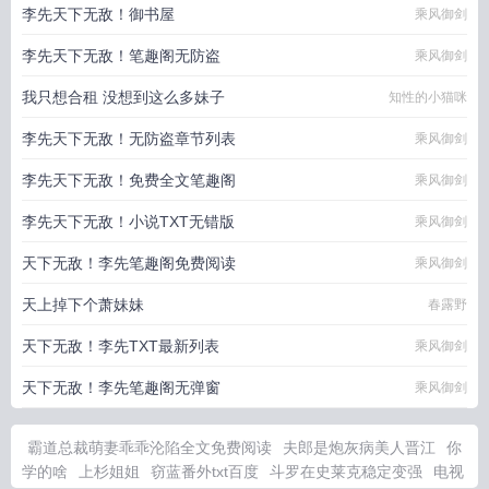
李先天下无敌！御书屋
乘风御剑
李先天下无敌！笔趣阁无防盗
乘风御剑
我只想合租 没想到这么多妹子
知性的小猫咪
李先天下无敌！无防盗章节列表
乘风御剑
李先天下无敌！免费全文笔趣阁
乘风御剑
李先天下无敌！小说TXT无错版
乘风御剑
天下无敌！李先笔趣阁免费阅读
乘风御剑
天上掉下个萧妹妹
春露野
天下无敌！李先TXT最新列表
乘风御剑
天下无敌！李先笔趣阁无弹窗
乘风御剑
霸道总裁萌妻乖乖沦陷全文免费阅读
夫郎是炮灰病美人晋江
你
学的啥
上杉姐姐
窃蓝番外txt百度
斗罗在史莱克稳定变强
电视