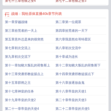
第七十三章苍狼之变4
第七十二章苍狼之变3
战锤：我给原体直播40k
章节列表
第一章穿越战锤
第二章第一位观眾
第三章拾荒者的一天上
第四章拾荒者的一天下
第五章意外总是来的很突然
第六章我居然在哥特星区
第七章初次交流上
第八章初次交流中
第九章初次交流下
第十章成为连长
第十一章知晓大叛乱的荷鲁斯上
第十二章知晓大叛乱的荷鲁斯下
第十三章突袭邪教徒据点上
第十四章突袭邪教徒据点下
第十五章群鸦之主
第十六章放逐放血鬼
第十七章神皇的任务
第十八章帝皇的天使1
第十九章帝皇的天使2
第二十章帝皇的天使3
第二十一章帝皇的天使4
第二十二章帝皇的天使5