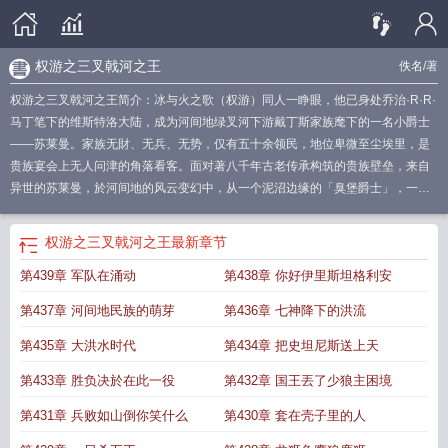
权游之三叉戟河之王
佚名
/著
权游之三叉戟河之王简介：冰与火之歌（权游）同人一睁眼，他已身处乔治·R·R·
马丁笔下的维斯特洛大陆，成为河间地绿叉河下游戴丁斯家族麾下的一名小爵士
——苏莱曼。家族无財、无兵、无势，仅有五十余领民，地位卑微至尘埃里，是
贵族宴会上无人问津的角落看客。面对著八千年古老传承构筑的贵族壁垒，来自
异世的苏莱曼，於河间地的风云变幻中，从一个泥沼边缘的「臭堡爵士」，一步
步走向三叉戟河的王座！
权游之三叉戟河之王子亭月
权游之三叉戟河之王全文笔
趣阁
权游之三叉戟河之王免费
权游之三叉戟河之王免费阅读笔趣阁
权游之三叉
权游之三叉戟河之王
最新章节
戟河之王txt
权游之三叉戟河之王免费阅读
权游之三叉戟河之王笔趣阁
权游之三
第439章 军队在涌动
第438章 你好伊里斯坦格利安
叉戟河之王TXT
权游之三叉戟河之王 篱笆好文学
第437章 河间地民族的萌芽
第436章 七神降下的洪流
第435章 大洪水时代
第434章 把史坦尼斯送上天
第433章 胜负决於在此一役
第432章 国王丟了少狼主困境
第431章 兵败如山倒你笑什么
第430章 套在壳子里的人