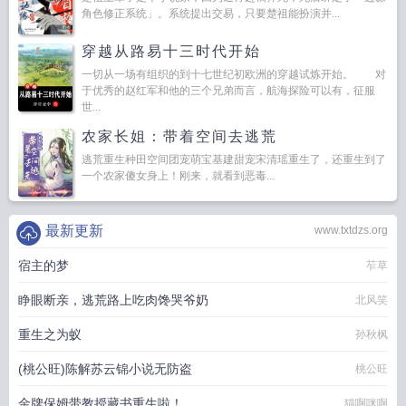
角色修正系统」。系统提出交易，只要楚祖能扮演并...
穿越从路易十三时代开始
一切从一场有组织的到十七世纪初欧洲的穿越试炼开始。 对
于优秀的赵红军和他的三个兄弟而言，航海探险可以有，征服
世...
农家长姐：带着空间去逃荒
逃荒重生种田空间团宠萌宝基建甜宠宋清瑶重生了，还重生到了
一个农家傻女身上！刚来，就看到恶毒...
最新更新
www.txtdzs.org
宿主的梦
苲草
睁眼断亲，逃荒路上吃肉馋哭爷奶
北风笑
重生之为蚁
孙秋枫
(桃公旺)陈解苏云锦小说无防盗
桃公旺
金牌保姆带教授藏书重生啦！
猫啊咪啊