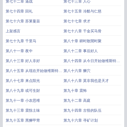
第七十二章 逼战
第七十三章 人心
第七十四章 回礼
第七十五章 冷酷与仁慈
第七十六章 苏莱曼亩
第七十七章 求才
上架感言
第七十八章 千金买马骨
第七十九章 千里马
第八十章 耕时散閒时聚
第八十一章 夜中
第八十二章 事后好人
第八十三章 好人非好
第八十四章 从今日开始做维斯特洛
矮人
第八十五章 从现在开始做维斯特洛
第八十六章 狮穴
山体人
第八十七章 来点阳光
第八十八章 莫非我也是天才
第八十九章 或可生財
第九十章 震怖
第九十一章 小农思维
第九十二章 高庭
第九十三章 震惊土味
第九十四章 古怪的队伍
第九十五章 黑狮甲冑
第九十六章 寻矿计划