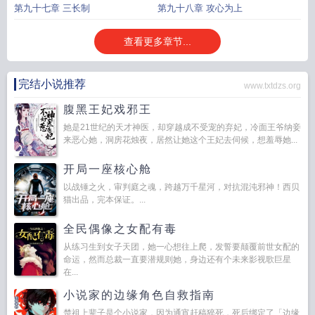
第九十七章 三长制
第九十八章 攻心为上
查看更多章节...
完结小说推荐
www.txtdzs.org
腹黑王妃戏邪王
她是21世纪的天才神医，却穿越成不受宠的弃妃，冷面王爷纳妾
来恶心她，洞房花烛夜，居然让她这个王妃去伺候，想羞辱她...
开局一座核心舱
以战锤之火，审判庭之魂，跨越万千星河，对抗混沌邪神！西贝
猫出品，完本保证。...
全民偶像之女配有毒
从练习生到女子天团，她一心想往上爬，发誓要颠覆前世女配的
命运，然而总裁一直要潜规则她，身边还有个未来影视歌巨星
在...
小说家的边缘角色自救指南
楚祖上辈子是个小说家，因为通宵赶稿猝死，死后绑定了「边缘