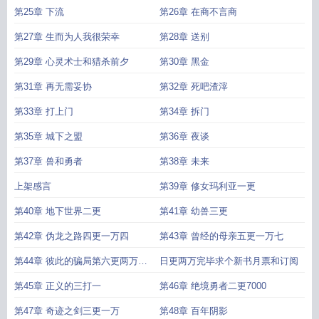
第25章 下流
第26章 在商不言商
第27章 生而为人我很荣幸
第28章 送别
第29章 心灵术士和猎杀前夕
第30章 黑金
第31章 再无需妥协
第32章 死吧渣滓
第33章 打上门
第34章 拆门
第35章 城下之盟
第36章 夜谈
第37章 兽和勇者
第38章 未来
上架感言
第39章 修女玛利亚一更
第40章 地下世界二更
第41章 幼兽三更
第42章 伪龙之路四更一万四
第43章 曾经的母亲五更一万七
第44章 彼此的骗局第六更两万完
日更两万完毕求个新书月票和订阅
成
第45章 正义的三打一
第46章 绝境勇者二更7000
第47章 奇迹之剑三更一万
第48章 百年阴影