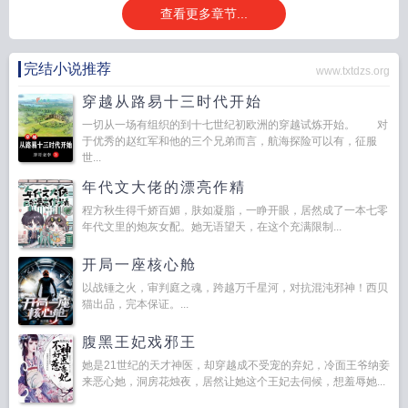
查看更多章节...
完结小说推荐
www.txtdzs.org
穿越从路易十三时代开始
一切从一场有组织的到十七世纪初欧洲的穿越试炼开始。 对
于优秀的赵红军和他的三个兄弟而言，航海探险可以有，征服
世...
年代文大佬的漂亮作精
程方秋生得千娇百媚，肤如凝脂，一睁开眼，居然成了一本七零
年代文里的炮灰女配。她无语望天，在这个充满限制...
开局一座核心舱
以战锤之火，审判庭之魂，跨越万千星河，对抗混沌邪神！西贝
猫出品，完本保证。...
腹黑王妃戏邪王
她是21世纪的天才神医，却穿越成不受宠的弃妃，冷面王爷纳妾
来恶心她，洞房花烛夜，居然让她这个王妃去伺候，想羞辱她...