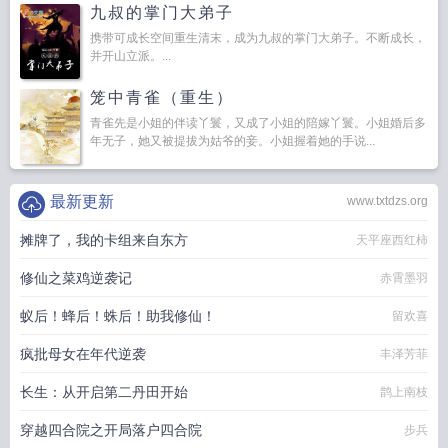
九叔的掌门大弟子
携带可成长空间重生清末，成为九叔的掌门大弟子。不断成长，
并开山立派。...
笼中青雀（重生）
青雀先是小姐的伴读丫鬟，又成了小姐的陪嫁丫鬟。小姐婚后多
年无子，她又被提拔为姑爷的妾。小姐握着她的手说...
最新更新
www.txtdzs.org
摊牌了，我的卡组来自东方
天平座西红柿
修仙之菜鸡逆袭记
赤霄墨羽
蚁后！蜂后！蛛后！助我修仙！
留欢喜
疯批母女在年代逆袭
丰泽芳菲
长生：从开启第二丹田开始
鹊上南枝
穿越四合院之开局落户四合院
步兵