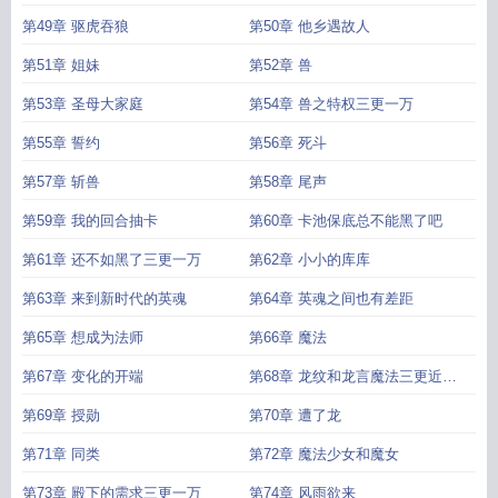
第49章 驱虎吞狼
第50章 他乡遇故人
第51章 姐妹
第52章 兽
第53章 圣母大家庭
第54章 兽之特权三更一万
第55章 誓约
第56章 死斗
第57章 斩兽
第58章 尾声
第59章 我的回合抽卡
第60章 卡池保底总不能黑了吧
第61章 还不如黑了三更一万
第62章 小小的库库
第63章 来到新时代的英魂
第64章 英魂之间也有差距
第65章 想成为法师
第66章 魔法
第67章 变化的开端
第68章 龙纹和龙言魔法三更近万
求月票
第69章 授勋
第70章 遭了龙
第71章 同类
第72章 魔法少女和魔女
第73章 殿下的需求三更一万
第74章 风雨欲来