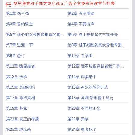
黎恩黛妮雅千面之龙小说无广告全文免费阅读
章节列表
第1章 像不像
第2章 英魂图鉴
第3章 誓约骑士
第4章 不要出声
第5章 读心蛇女和换脸蜥蜴的爬虫
第6章 终于被想起的主线任务
类婚约
第7章 过渡一下
第8章 过于残酷的真实异世界盟主
加更
第9章 愚行
第10章 专案组
第11章 嗨穿越者
第12章 我不歧视穿越者我只是讨
厌李恩肃
第13章 传承
第14章 诈骗老手
第15章 真随机吗
第16章 苏尔的教导方式
第17章 等待真相
第18章 圣剑 斩邪盟主加更
第19章 各家
第20章 不同的正义
第21章 真正的考题
第22章 开杀
第23章 继续杀
第24章 勇者死了