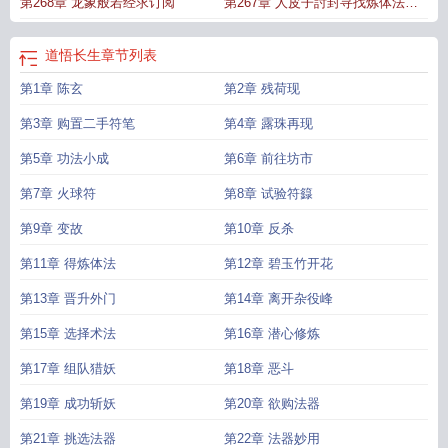
第268章 龙象般若经求订阅
第267章 人皮子討封寻找炼体法求
订阅
道悟长生
章节列表
第1章 陈玄
第2章 残荷现
第3章 购置二手符笔
第4章 露珠再现
第5章 功法小成
第6章 前往坊市
第7章 火球符
第8章 试验符籙
第9章 变故
第10章 反杀
第11章 得炼体法
第12章 碧玉竹开花
第13章 晋升外门
第14章 离开杂役峰
第15章 选择术法
第16章 潜心修炼
第17章 组队猎妖
第18章 恶斗
第19章 成功斩妖
第20章 欲购法器
第21章 挑选法器
第22章 法器妙用