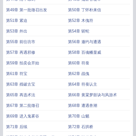
第49章 第一批徵召出发
第50章 丁怀朴来信
第51章 紧迫
第52章 木傀符
第53章 外出
第54章 斩蛇
第55章 前往坊市
第56章 邀约与遭遇
第57章 再遇邪修
第58章 百魂幡显威
第59章 拍卖会开始
第60章 符蚕
第61章 符宝
第62章 战傀
第63章 残破古宝
第64章 符蚕认主
第65章 再选术法
第66章 黄粱梦鼓诀与风游术
第67章 第二批徵召
第68章 遭遇兽潮
第69章 进入鬼雾谷
第70章 山魈
第71章 后续
第72章 石拱桥