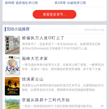
第99章 诡异儒生求订阅
第100章 出秘境求订阅
查看更多章节...
完结小说推荐
www.txtdzs.org
被偏执万人迷O盯上了
易璟穿书了，还是穿进了一本百合abopo文。如果易璟没记错，
这本po文的omega女主郁淼是个不折不扣的万人迷。...
巅峰大艺术家
一事无成的单身大龄男马大宽，在饭局上喝了假酒，一醉梦回16
年前，变成大一新生，那些褪色的梦想和遗憾，终于有了大展...
情满雾云山
情满雾云山作者用舒展自如的开放式艺术手法，以爱情的起伏为
脉络，以艰苦创业为主线，围绕着华高灿毛妮妮的爱情故...
穿越从路易十三时代开始
一切从一场有组织的到十七世纪初欧洲的穿越试炼开始。 对