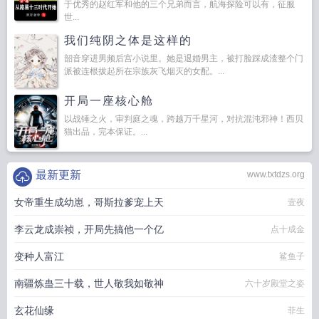
于优秀的赵红军和他的三个兄弟而言，航海探险可以有，征服
世...
我们纯阴之体是这样的
韶音穿进男频后宫小说里。她是退婚男主，被打脸踩成渣整个门
派被连根拔起所在宗族灰飞烟灭的女配。...
开局一座核心舱
以战锤之火，审判庭之魂，跨越万千星河，对抗混沌邪神！西贝
猫出品，完本保证。...
最新更新
www.txtdzs.org
女帝重生成幼崽，哥斯拉爹宠上天
壹夜
李云龙成崇祯，开局先搞他一个亿
点十成金
变种人富江
鲨鱼子
南疆炼蛊三十载，世人敬我如敬神
六十岁殿堂之姿
玄花仙缘
菲生