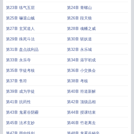
第23章 练气五层
第24章 青螺山
第25章 嚇退山贼
第26章 段天狼
第27章 玄冥道人
第28章 魂幡之威
第29章 殊死斗法
第30章 斩妖道
第31章 盘点战利品
第32章 永乐城
第33章 永乐寺
第34章 庙宇初成
第35章 学徒考核
第36章 小交换会
第37章 售符
第38章 考核
第39章 成为学徒
第40章 符道新解
第41章 抗药性
第42章 顶级品相
第43章 鬼雾谷阴霾
第44章 授课结束
第45章 法术玄妙
第46章 竹老离去
第47章 雨中练剑
第48章 鬼雾谷秘辛