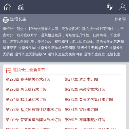
道悟长生
佚名
/著
道悟长生简介：【传统慢节奏凡人流，无系统面板】陈玄携一幅残荷图转世，子
夜时分，残荷吸收月华，凝聚悟道莲露，可短暂提升悟性。仙路崎嶇，长生艰
难。陈玄从杂役起步，步步为营，稳扎稳打，走上仙道巔峰。
道悟长生记笔趣阁
最新章节
道悟长生txt
道悟长生膻羊羊免费阅读
道悟长生无删减TXT
道悟长生
无防盗
道悟长生无删减版txt
道悟长生全文免费阅读
道悟长生百度
道悟长生膻
羊羊笔趣阁
道悟长生全本TXT资源
道悟长生免费全本阅读
道悟长生TXT
道悟长
生膻羊羊
道悟长生免费
道悟长生百度百科
道悟长生记
道悟长生无删减TXT百
道悟长生
最新章节
度
道悟长生记笔趣阁
道悟长生免费阅读
道悟长生免费阅读全文
道悟长生膻羊
第278章 秦侠的关心求订阅
第277章 遁走求订阅
羊全文免费阅读
道悟长生TXT百度
第276章 再见徐行求订阅
第275章 来袭变故求订阅
第274章 暗流涌动求订阅
第273章 黄长老的算计求订阅
第272章 盘点所获前往坊市求订阅
第271章 审问求订阅
第270章 梦鼓显威法阵灭敌求订阅
第269章 布阵来犯求订阅